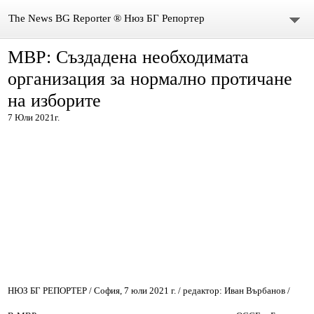
The News BG Reporter ® Нюз БГ Репортер
МВР: Създадена необходимата
НОВИНИ
организация за нормално протичане
ЗА НАС
на изборите
7 Юли 2021г.
КОНТАКТИ
ВИДЕО
DONATION
ISSN : 3033-1684
Иван Върбанов – журналист | The News BG Reporter
РЕДАКЦИОННА ПОЛИТИКА НА THE NEWS BG REPORTER
НЮЗ БГ РЕПОРТЕР / София, 7 юли 2021 г. / редактор: Иван Върбанов /