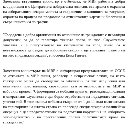
Заместник вътрешният министър е отбелязал, че МВР работи в добра
координация и с Централната избирателна комисия, във връзка с охраната
на избирателните секции, местата за съхранение на машините за гласуване,
охраната на процеса по предаване на отпечатаните хартиени бюлетини и
съхранението им по график.
"Създадена е добра организация по отношение на гражданите с невалидни
документи, за да се гарантира тяхното право на глас. Служителите
участват и в осигуряването на гласуването на хора, които са в
невъзможност да отидат до изборните секции и ще упражнят правото си
на глас в подвижни секции", е посочил Емил Ганчев.
Заместник-министърът на МВР е информирал представителите на ОССЕ
за откритата в МВР линия, работеща в непрекъснат режим, на която
гражданите могат да съобщават за забелязани от тях нарушения или
евентуални престъпления, съотносими към отговорностите на МВР в
изборния процес. "Сформирани са мобилни групи от разследващи полицаи
и оперативни служители с цел бързо отработване на подадените сигнали,
уточни той. В този смисъл отбеляза също, че от 1 до 11 юли включително
на територията на цялата страна се провежда специализирана полицейска
операция с цел предотвратяване на подготвяни нарушения на изборното
законодателство и на престъпления против политическите права на
гражданите."