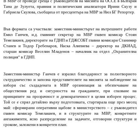
В МВР се проведе среща с ръководителя на мисията на ОССЕ в България
Тана де Зулуета, правния и политическия анализатори Ирини Скузу и
Габриела Скулова, съобщиха от пресцентъра на МВР за Нюз БГ Репортер.
Във формата са участвали: заместник-министърът на вътрешните работи
Емил Ганчев, и.д. главният секретар на МВР главен комисар Стоян
Темелакиев, директорите на ГДНП и ГДЖСОБТ главни комисари Станимир
Станев и Тодор Гребенаров, Наска Алипиева – директор на ДКИАД,
старши комисар Веселин Младенов – началник на отдел „Охранителна
полиция“ в ГДНП.
Заместник-министър Ганчев е изразил благодарност за ползотворното
сътрудничество и запозна представителите на мисията за наблюдение на
избори със създадената в МВР организация за обезпечаване на
обществения ред и сигурността на гражданите, при спазване на
принципите на прозрачност и демократичност в целия изборен процес.
Той се е спрял детайлно върху подготовката, стартирала още през месец
май: сформирани оперативни щабове в министерството – с ръководител
главен комисар Темелакиев, и в структурите на МВР; конкретните
ангажименти, ясно разпределение на задачите, отговорни структури и
срокове, заложени в конкретен план.