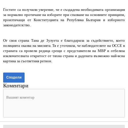
Гостите са получили уверение, че е създадена необходимата организация
за нормално протичане на изборите при спазване на основните принципи,
произтичащи от Конституцията на Република България и изборното
законодателство.
От своя страна Тана де Зулуета е благодарила за съдействието, което
полицията оказва на мисията. Тя е уточнила, че наблюдателите на ОССЕ в
страната са провели редица срещи с представители на МВР и отбеляза
изключителната откритост от тяхна страна и дадената възможно най-ясна
картина за съответния регион.
Сподели
Коментари