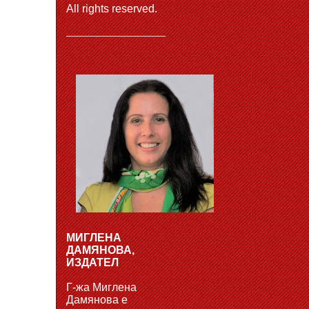
All rights reserved.
МИГЛЕНА
ДАМЯНОВА,
ИЗДАТЕЛ
Г-жа Миглена
Дамянова е