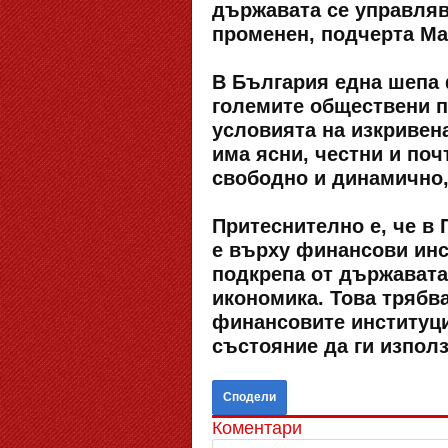
държавата се управляв
променен, подчерта Ма
В България една шепа 
големите обществени п
условията на изкривен
има ясни, честни и поч
свободно и динамично,
Притеснително е, че в
е върху финансови инс
подкрепа от държавата
икономика. Това трябва
финансовите институци
състояние да ги използ
Сподели
Коментари