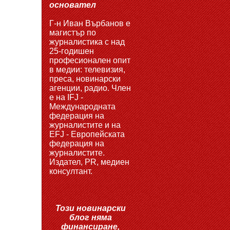
основател
Г-н Иван Върбанов е
магистър по
журналистика с над
25-годишен
професионален опит
в медии: телевизия,
преса, новинарски
агенции, радио. Член
е на IFJ -
Международната
федерация на
журналистите и на
EFJ - Европейската
федерация на
журналистите.
Издател, PR, медиен
консултант.
Този новинарски
блог няма
финансиране,