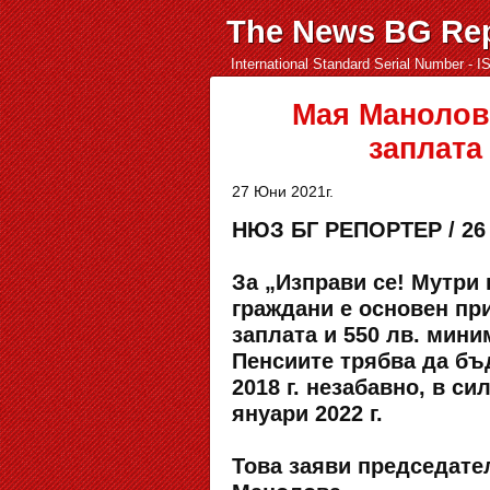
The News BG Rep
International Standard Serial Number - 
Мая Манолова
заплата
27 Юни 2021г.
НЮЗ БГ РЕПОРТЕР / 26 
За „Изправи се! Мутри
граждани е основен при
заплата и 550 лв. мин
Пенсиите трябва да бъ
2018 г. незабавно, в си
януари 2022 г.
Това заяви председате