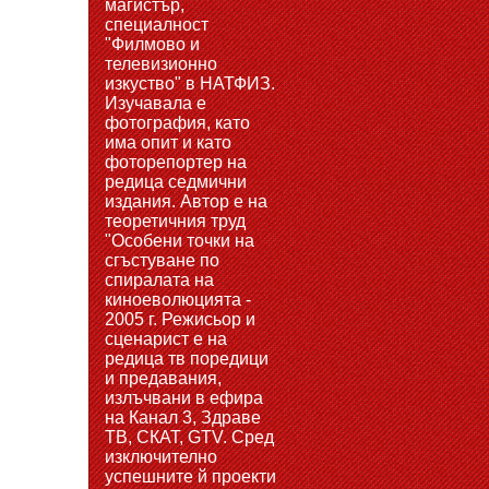
магистър,
специалност
"Филмово и
телевизионно
изкуство" в НАТФИЗ.
Изучавала е
фотография, като
има опит и като
фоторепортер на
редица седмични
издания. Автор е на
теоретичния труд
"Особени точки на
сгъстуване по
спиралата на
киноеволюцията -
2005 г. Режисьор и
сценарист е на
редица тв поредици
и предавания,
излъчвани в ефира
на Канал 3, Здраве
ТВ, СКАТ, GTV. Сред
изключително
успешните й проекти