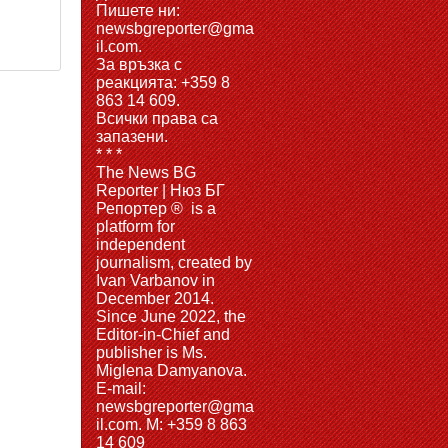
Пишете ни:
newsbgreporter@gma
il.com.
За връзка с
реакцията: +359 8
863 14 609.
Всички права са
запазени.
* * *
The News BG
Reporter | Нюз БГ
Репортер ® is a
platform for
independent
journalism, created by
Ivan Varbanov in
December 2014.
Since June 2022, the
Editor-in-Chief and
publisher is Ms.
Miglena Damyanova.
Е-mail:
newsbgreporter@gma
il.com. M: +359 8 863
14 609