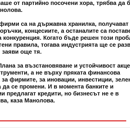
аше от партийно посочени хора, трябва да 
нолова.
фирми са на държавна хранилка, получават
оръчки, концесиите, а останалите са постав
а конкуренция. Когато бъде решен този проб
тени правила, тогава индустрията ще се раз
 заяви още тя.
 Плана за възстановяване и устойчивост акц
трументи, а не върху пряката финансова
 за фирмите, за иновации, инвестиции, зеле
 да се промени. И в момента банките и
и предлагат кредити, но бизнесът не е в
ва, каза Манолова.