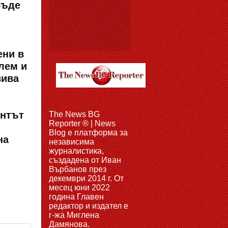
бъде
ени в
лем и
вива
ентът
The News BG
Reporter ® | News
Blog e платформа за
на
независима
журналистика,
създадена от Иван
Върбанов през
декември 2014 г. От
месец юни 2022
година Главен
редактор и издател е
г-жа Миглена
Дамянова.