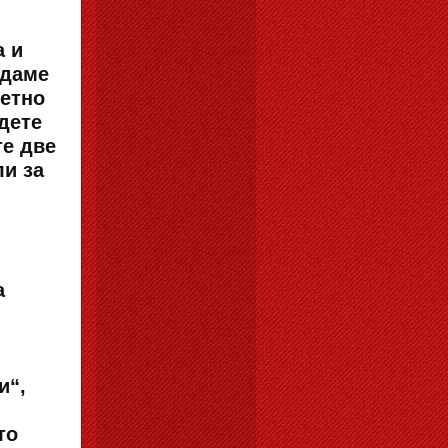
а и
ждаме
ветно
 дете
те две
ли за
а
и“,
то