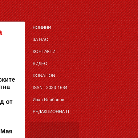
НОВИНИ
а
ЗА НАС
КОНТАКТИ
ВИДЕО
DONATION
ските
тна
ISSN : 3033-1684
Иван Върбанов – журналист | The News BG Reporter
д от
РЕДАКЦИОННА ПОЛИТИКА НА THE NEWS BG REPORTER
 Мая