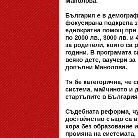
Манолова.
България е в демограф
фокусирана подкрепа з
еднократна помощ при 
по 2000 лв., 3000 лв. и 
за родители, които са 
години. В програмата с
всяко дете, ваучери за
допълни Манолова.
Тя бе категорична, че
система, майчиното и д
стартъпите в България
Съдебната реформа, чу
достойнство също са в
хора без образование 
промяна на системата,