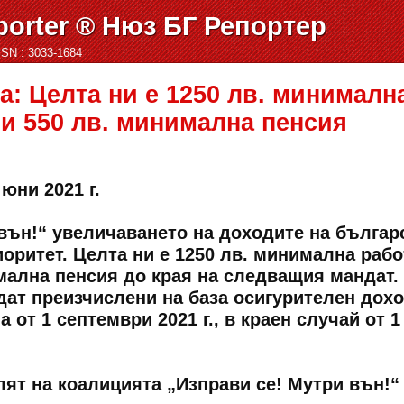
orter ® Нюз БГ Репортер
ISSN : 3033-1684
: Целта ни е 1250 лв. минималн
 и 550 лв. минимална пенсия
юни 2021 г.
 вън!“ увеличаването на доходите на българ
оритет. Целта ни е 1250 лв. минимална рабо
имална пенсия до края на следващия мандат.
дат преизчислени на база осигурителен дохо
ла от 1 септември 2021 г., в краен случай от 1
лят на коалицията „Изправи се! Мутри вън!“