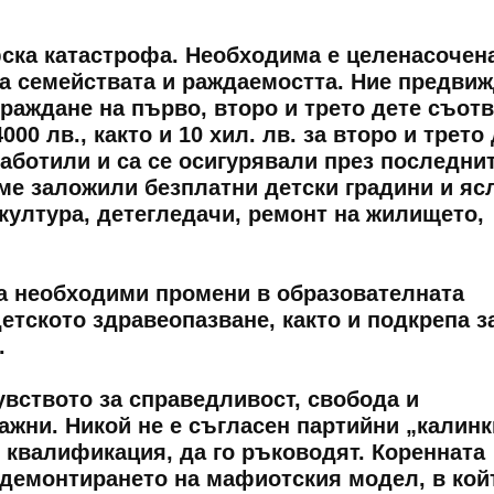
ска катастрофа. Необходима е целенасочен
а семействата и раждаемостта. Ние предви
раждане на първо, второ и трето дете съот
4000 лв., както и 10 хил. лв. за второ и трето
работили и са се осигурявали през последни
ме заложили безплатни детски градини и яс
 култура, детегледачи, ремонт на жилището,
 са необходими промени в образователната
етското здравеопазване, както и подкрепа з
.
вството за справедливост, свобода и
ажни. Никой не е съгласен партийни „калинк
и квалификация, да го ръководят. Коренната
 демонтирането на мафиотския модел, в кой