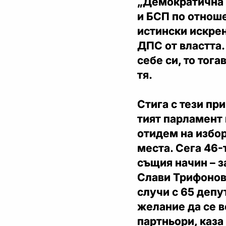
„Демократична Б
и БСП по отноше
истински искрен
ДПС от властта.
себе си, то тог
тя.
Стига с тези пр
тият парламент 
отидем на избор
места. Сега 46-
същия начин – з
Слави Трифонов 
случи с 65 депу
желание да се 
партньори, каза