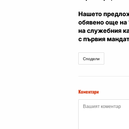
Нашето предлож
обявено още на 
на служебния ка
с първия мандат
Сподели
Коментари