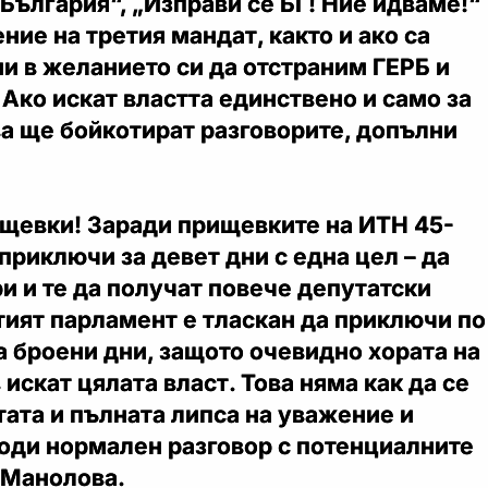
ългария“, „Изправи се БГ! Ние идваме!“
ние на третия мандат, както и ако са
и в желанието си да отстраним ГЕРБ и
 Ако искат властта единствено и само за
ава ще бойкотират разговорите, допълни
ищевки! Заради прищевките на ИТН 45-
приключи за девет дни с една цел – да
и и те да получат повече депутатски
тият парламент е тласкан да приключи по
а броени дни, защото очевидно хората на
искат цялата власт. Това няма как да се
тата и пълната липса на уважение и
води нормален разговор с потенциалните
 Манолова.