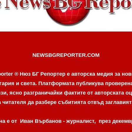
NEWSBGREPORTER.COM
orter ® Нюз БГ Репортер е авторска медия за нов
гария и света. Платформата публикува провере
и, ясно разграничaйки фактите от авторската оц
а читателя да разбере събитията отвъд заглавият
а е от Иван Върбанов - журналист, през декемвр