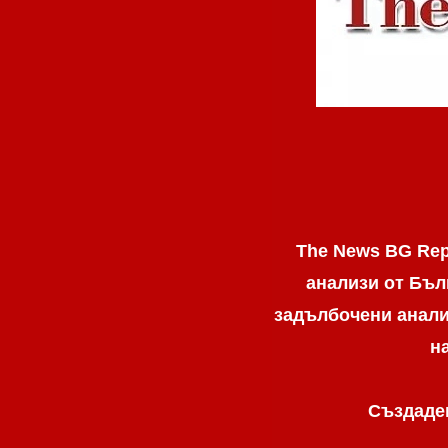
The News BG Rep
анализи от Бъл
задълбочени анализ
н
Създаден