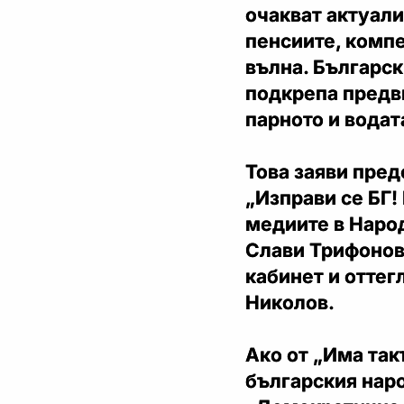
очакват актуал
пенсиите, комп
вълна. Българс
подкрепа предви
парното и водат
Това заяви пред
„Изправи се БГ
медиите в Наро
Слави Трифонов
кабинет и оттег
Николов.
Ако от „Има так
българския наро