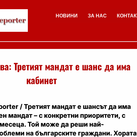
НОВИНИ
ЗА НАС
КОНТАК
а: Третият мандат е шанс да има
кабинет
orter /
Третият мандат е шансът да има
ен мандат – с конкретни приоритети, с
 месеца. Той може да реши най-
облеми на българските граждани. Хората