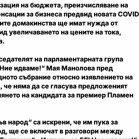
изация на бюджета, преизчисляване на
енсации за бизнеса предвид новата COVID
ките домакинства ще имат нужда от
д увеличаването на цените на тока,
а.
седателят на парламентарната група
! Ние идваме!“ Мая Манолова пред
дното събрание относно изявлението на
, че няма да се гласува предложеният
лянето на кандидата за премиер Пламен
ъв народ“ са искрени, че им пука за
д, ще се включат в разговори между