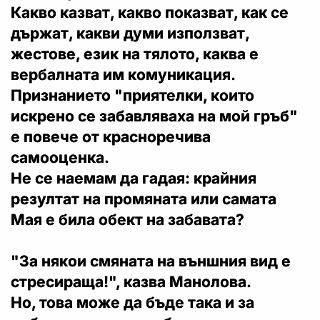
Какво казват, какво показват, как се
държат, какви думи използват,
жестове, език на тялото, каква е
вербалната им комуникация.
Признанието "приятелки, които
искрено се забавляваха на мой гръб"
е повече от красноречива
самооценка.
Не се наемам да гадая: крайния
резултат на промяната или самата
Мая е била обект на забавата?
"За някои смяната на външния вид е
стресираща!", казва Манолова.
Но, това може да бъде така и за