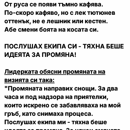
От руса се появи тъмно кафява.
По-скоро кафяво, но с лек тютюнев
оттенък, не е лешник или кестен.
Абе смени боята на косата си.
ПОСЛУШАХ ЕКИПА СИ - ТЯХНА БЕШЕ
ИДЕЯТА ЗА ПРОМЯНА!
Лидерката обясни промяната на
визията си така:
"Промяната направих снощи. За два
часа и под надзора на приятелки,
които искрено се забавляваха на мой
гръб, като снимаха процеса.
Послушах екипа ми - тяхна беше