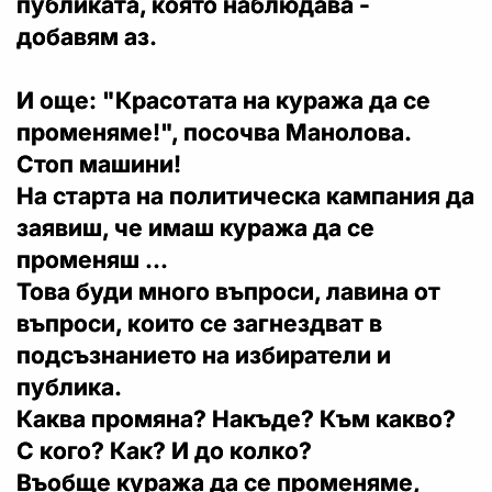
публиката, която наблюдава -
добавям аз.
И още: "Красотата на куража да се
променяме!", посочва Манолова.
Стоп машини!
На старта на политическа кампания да
заявиш, че имаш куража да се
променяш ...
Това буди много въпроси, лавина от
въпроси, които се загнездват в
подсъзнанието на избиратели и
публика.
Каква промяна? Накъде? Към какво?
С кого? Как? И до колко?
Въобще куража да се променяме,