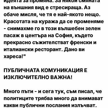
идеята за промяна. За някои смяната
на външния вид е стресираща. Аз
обаче мисля, че тя е най-якото нещо.
Красотата на куража да се променяме
- снимахме го в този вълшебен зелен
пасаж в центъра на София, където
прекрасно съжителстват френски и
италиански ресторант. Дано ви
хареса!"
ПУБЛИЧНАТА КОМУНИКАЦИЯ Е
ИЗКЛЮЧИТЕЛНО ВАЖНА!
Много пъти - и сега тук, съм писал, че
политиците трябва много да внимават
какви публични послания излъчват.