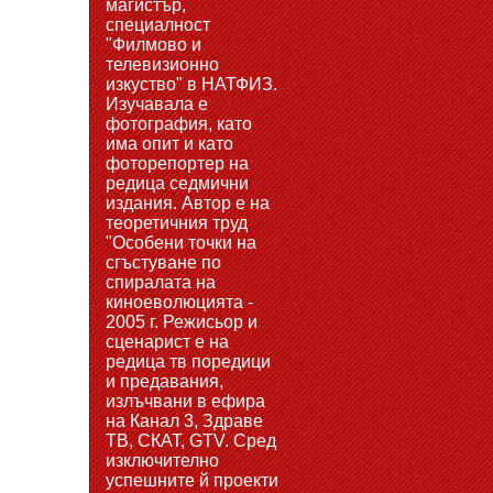
магистър,
специалност
"Филмово и
телевизионно
изкуство" в НАТФИЗ.
Изучавала е
фотография, като
има опит и като
фоторепортер на
редица седмични
издания. Автор е на
теоретичния труд
"Особени точки на
сгъстуване по
спиралата на
киноеволюцията -
2005 г. Режисьор и
сценарист е на
редица тв поредици
и предавания,
излъчвани в ефира
на Канал 3, Здраве
ТВ, СКАТ, GTV. Сред
изключително
успешните й проекти