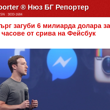
orter ® Нюз БГ Репортер
ISSN : 3033-1684
ърг загуби 6 милиарда долара з
 часове от срива на Фейсбук