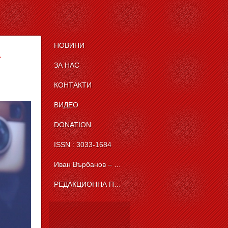
НОВИНИ
а
ЗА НАС
КОНТАКТИ
ВИДЕО
DONATION
ISSN : 3033-1684
Иван Върбанов – журналист | The News BG Reporter
РЕДАКЦИОННА ПОЛИТИКА НА THE NEWS BG REPORTER