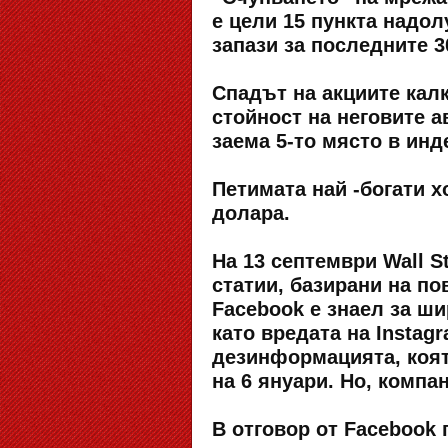
е цели 15 пункта надол
запази за последните 3
Спадът на акциите калк
стойност на неговите а
заема 5-то място в инд
Петимата най -богати 
долара.
На 13 септември Wall S
статии, базирани на п
Facebook е знаел за ши
като вредата на Instag
дезинформацията, коят
на 6 януари. Но, комп
В отговор от Facebook 