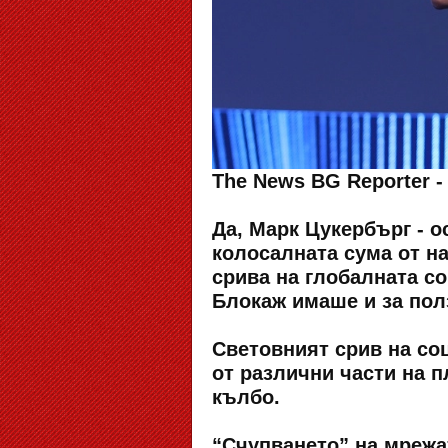
The News BG Reporter 
Да, Марк Цукербърг - о
колосалната сума от н
срива на глобалната с
Блокаж имаше и за пол
Световният срив на со
от различни части на 
кълбо.
“Счупването” на мрежат