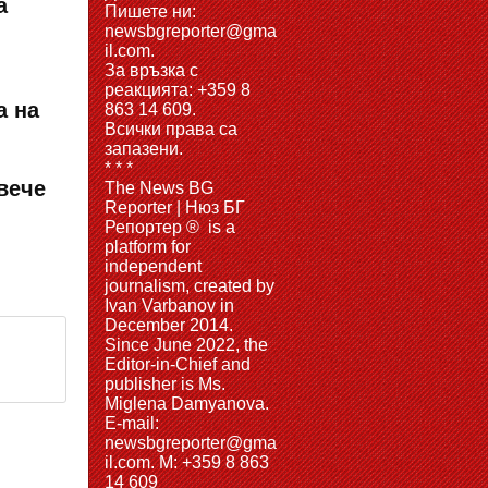
а
Пишете ни:
newsbgreporter@gma
il.com.
За връзка с
реакцията: +359 8
а на
863 14 609.
Всички права са
запазени.
* * *
вече
The News BG
Reporter | Нюз БГ
Репортер ® is a
platform for
independent
journalism, created by
Ivan Varbanov in
December 2014.
Since June 2022, the
Editor-in-Chief and
publisher is Ms.
Miglena Damyanova.
Е-mail:
newsbgreporter@gma
il.com. M: +359 8 863
14 609