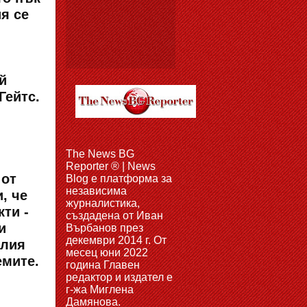
я се
й
Гейтс.
The News BG
Reporter ® | News
 от
Blog e платформа за
независима
, че
журналистика,
ти -
създадена от Иван
и
Върбанов през
декември 2014 г. От
олия
месец юни 2022
емите.
година Главен
редактор и издател е
г-жа Миглена
Дамянова.