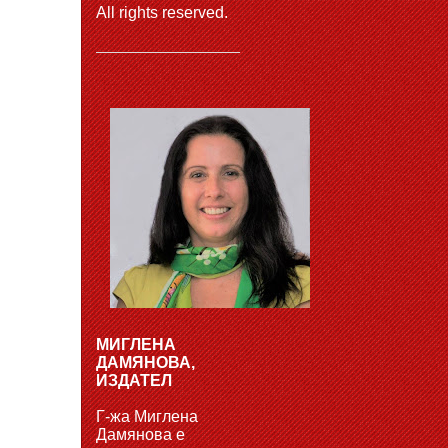
All rights reserved.
МИГЛЕНА
ДАМЯНОВА,
ИЗДАТЕЛ
Г-жа Миглена
Дамянова е