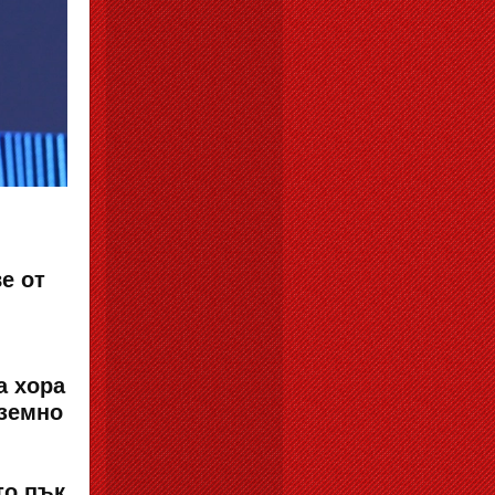
е от
а хора
 земно
то пък