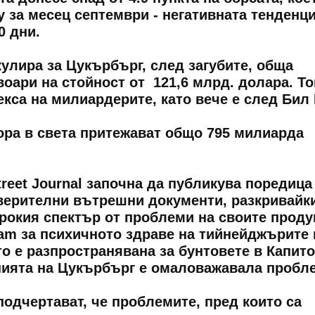
у за месец септември - негативната тенденци
0 дни.
улира за Цукърбърг, след загубите, обща
воари на стойност от 121,6 млрд. долара. То
екса на милиардерите, като вече е след Бил 
хора в света притежават общо 795 милиарда
treet Journal започна да публикува поредица
оверителни вътрешни документи, разкривайки
рокия спектър от проблеми на своите продук
ram за психичното здраве на тийнейджърите 
о е разпространявана за бунтовете в Капит
анията на Цукърбърг е омаловажавала пробл
подчертават, че проблемите, пред които са