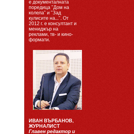
е документалната
поредица "Дом на
колела" и "Зад
кулисите на...". От
2012 г. е консултант и
мениджър на
реклами, тв- и кино-
формати.
ИВАН ВЪРБАНОВ,
ЖУРНАЛИСТ
Главен редактор и