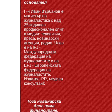
основател
Г-н Иван Върбанов е
магистър по
журналистика с над
25-годишен
професионален опит
в медии: телевизия,
преса, новинарски
агенции, радио. Член
е на IFJ -
Международната
федерация на
журналистите и на
EFJ - Европейската
федерация на
журналистите.
Издател, PR, медиен
консултант.
Този новинарски
блог няма
финансиране,