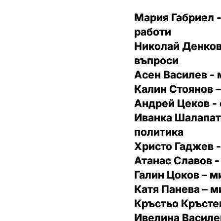
Мария Габриел 
работи
Николай Денков
въпроси
Асен Василев -
Калин Стоянов 
Андрей Цеков -
Иванка Шалапато
политика
Христо Гаджев -
Атанас Славов 
Галин Цоков – м
Катя Панева – м
Кръстьо Кръстев
Ивелина Василев