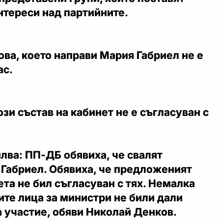
нтереси над партийните.
Това, което направи Мария Габриел не е
ас.
ози състав на кабинет не е съгласуван с
лва: ПП-ДБ обявиха, че свалят
 Габриел. Обявиха, че предложеният
ета не бил съгласуван с тях. Немалка
ите лица за министри не били дали
а участие, обяви Николай Денков.