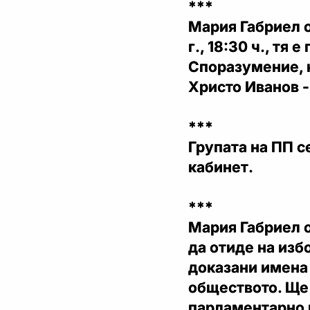
***
Мария Габриел о
г., 18:30 ч., тя
Споразумение, 
Христо Иванов -
***
Групата на ПП с
кабинет.
***
Мария Габриел о
да отиде на изб
доказани имена 
обществото. Ще 
парламентарно 