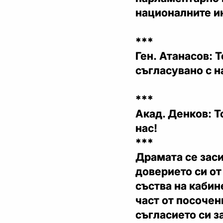
националните и
***
Ген. Атанасов: 
съгласувано с н
***
Акад. Денков:
Т
нас!
***
Драмата се заси
доверието си от
съства на кабин
част от посочен
съгласието си з