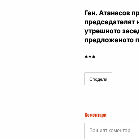
Ген. Атанасов п
председателят 
утрешното засед
предложеното п
***
Сподели
Коментари