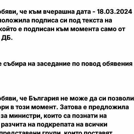
бяви, че към вчерашна дата - 18.03.2024
 е положила подписа си под текста на
който е подписан към момента само от
 ДБ.
е събира на заседание по повод обявения
бяви, че България не може да си позволи
ори в този момент. Затова е предложила
за министри, които са познати на
разчита на подкрепата на всички
представени групи, които поставят