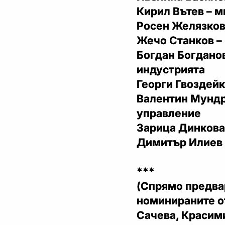
Кирил Вътев – 
Росен Желязков
Жечо Станков –
Богдан Богданов
индустрията
Георги Гвоздейк
Валентин Мундр
управление
Зарица Динкова
Димитър Илиев 
***
(Спрямо предва
номинираните о
Сачева, Красим