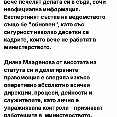
вече печелят делата си в съда, сочи
неофициална информация.
Експертният състав на ведомството
също бе "обновен", като със
сигурност няколко десетки са
кадрите, които вече не работят в
министерството.
Диана Младенова от висотата на
статута си и делегираните
правомощия е следяла изкъсо
оперативно абсолютно всички
дирекции, процеси, дейности и
служителите, като лично е
упражнявала контрола - признават
работещите в министерството.