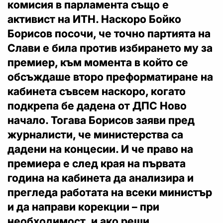
комисия в парламента също е
активист на ИТН. Наскоро Бойко
Борисов посочи, че точно партията на
Слави е била против избирането му за
премиер, към момента в който се
обсъждаше второ преформатиране на
кабинета съвсем наскоро, когато
подкрепа бе дадена от ДПС Ново
начало. Тогава Борисов заяви пред
журналисти, че министерства са
дадени на концесии. И че право на
премиера е след края на първата
година на кабинета да анализира и
прегледа работата на всеки министър
и да направи корекции – при
необходимост, и ако реши.