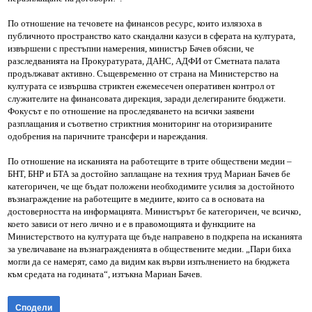
По отношение на течовете на финансов ресурс, които излязоха в
публичното пространство като скандални казуси в сферата на културата,
извършени с престъпни намерения, министър Бачев обясни, че
разследванията на Прокуратурата, ДАНС, АДФИ от Сметната палата
продължават активно. Същевременно от страна на Министерство на
културата се извършва стриктен ежемесечен оперативен контрол от
служителите на финансовата дирекция, заради делегираните бюджети.
Фокусът е по отношение на проследяването на всички заявени
разплащания и съответно стриктния мониторинг на оторизираните
одобрения на паричните трансфери и нареждания.
По отношение на исканията на работещите в трите обществени медии –
БНТ, БНР и БТА за достойно заплащане на техния труд Мариан Бачев бе
категоричен, че ще бъдат положени необходимите усилия за достойното
възнаграждение на работещите в медиите, които са в основата на
достоверността на информацията. Министърът бе категоричен, че всичко,
което зависи от него лично и е в правомощията и функциите на
Министерството на културата ще бъде направено в подкрепа на исканията
за увеличаване на възнагражденията в обществените медии. „Пари биха
могли да се намерят, само да видим как върви изпълнението на бюджета
към средата на годината“, изтъкна Мариан Бачев.
Сподели