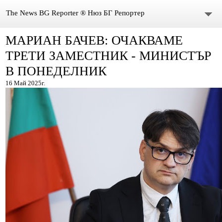
The News BG Reporter ® Нюз БГ Репортер
МАРИАН БАЧЕВ: ОЧАКВАМЕ
НОВИНИ
ТРЕТИ ЗАМЕСТНИК - МИНИСТЪР
ЗА НАС
В ПОНЕДЕЛНИК
16 Май 2025г.
КОНТАКТИ
ВИДЕО
DONATION
ISSN : 3033-1684
Иван Върбанов – журналист | The News BG Reporter
РЕДАКЦИОННА ПОЛИТИКА НА THE NEWS BG REPORTER