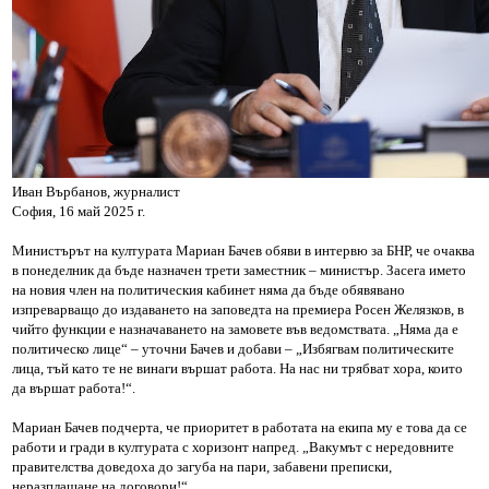
Иван Върбанов, журналист
София, 16 май 2025 г.
Министърът на културата Мариан Бачев обяви в интервю за БНР, че очаква
в понеделник да бъде назначен трети заместник – министър. Засега името
на новия член на политическия кабинет няма да бъде обявявано
изпреварващо до издаването на заповедта на премиера Росен Желязков, в
чийто функции е назначаването на замовете във ведомствата. „Няма да е
политическо лице“ – уточни Бачев и добави – „Избягвам политическите
лица, тъй като те не винаги вършат работа. На нас ни трябват хора, които
да вършат работа!“.
Мариан Бачев подчерта, че приоритет в работата на екипа му е това да се
работи и гради в културата с хоризонт напред. „Вакумът с нередовните
правителства доведоха до загуба на пари, забавени преписки,
неразплащане на договори!“.