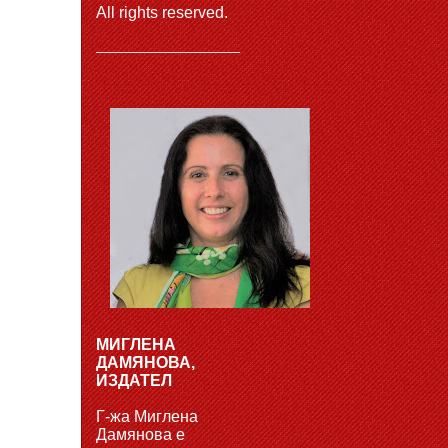
All rights reserved.
МИГЛЕНА
ДАМЯНОВА,
ИЗДАТЕЛ
Г-жа Миглена
Дамянова е