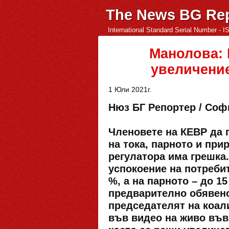
The News BG Rep
International Standard Serial Number - 
Манолова: 
увеличение
1 Юли 2021г.
Нюз БГ Репортер / Софи
Членовете на КЕВР да 
на тока, парното и при
регулатора има грешка
успокоение на потребит
%, а на парното – до 1
предварително обявено
председателят на коал
във видео на живо във