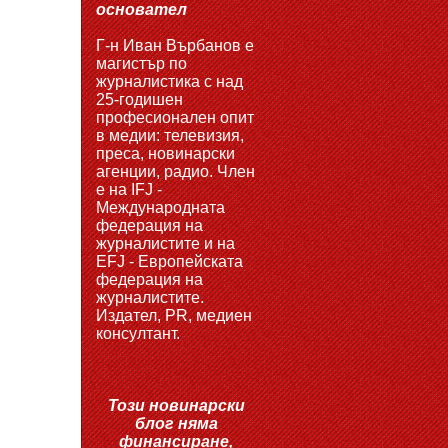
основател
Г-н Иван Върбанов е
магистър по
журналистика с над
25-годишен
професионален опит
в медии: телевизия,
преса, новинарски
агенции, радио. Член
е на IFJ -
Международната
федерация на
журналистите и на
EFJ - Европейската
федерация на
журналистите.
Издател, PR, медиен
консултант.
Този новинарски
блог няма
финансиране,