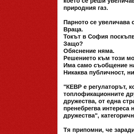
което се реши увеличав
природния газ.
Парното се увеличава 
Враца.
Токът в София поскъпва
Защо?
Обяснение няма.
Решението към този мо
Има само съобщение на
Никаква публичност, н
"КЕВР е регулаторът, к
топлофикационните дру
дружества, от една стр
пренебрегва интереса н
дружества", категорич
Тя припомни, че зарад