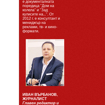
е документалната
поредица "Дом на
колела" и "Зад
кулисите на...". От
2012 г. е консултант и
мениджър на
реклами, тв- и кино-
формати.
ИВАН ВЪРБАНОВ,
ЖУРНАЛИСТ
Главен редактор и