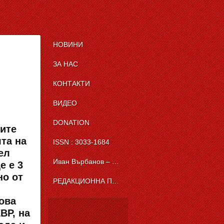
НОВИНИ
ЗА НАС
КОНТАКТИ
ВИДЕО
DONATION
ните
ята на
ISSN : 3033-1684
ел
Иван Върбанов – журналист | The News BG Reporter
е е 3
но от
РЕДАКЦИОННА ПОЛИТИКА НА THE NEWS BG REPORTER
ова
ВР, на