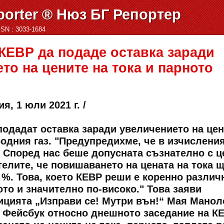
orter ® Нюз БГ Репортер
ISSN : 3033-1684
КЕВР да подаде оставка заради
то на цените на тока и парното
я, 1 юли 2021 г. /
подадат оставка заради увеличението на це
родния газ. "Предупредихме, че в изчислени
. Според нас беше допусната съзнателно с ц
елите, че повишаването на цената на тока щ
5 %. Това, което КЕВР реши е коренно различ
то и значително по-високо." Това заяви
ицията „Изправи се! Мутри вън!“ Мая Манол
 Фейсбук относно днешното заседание на КЕ