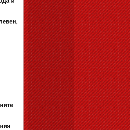
ода и
левен,
йните
дния