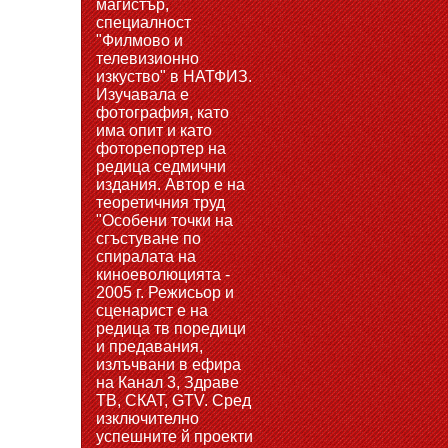
магистър,
специалност
"Филмово и
телевизионно
изкуство" в НАТФИЗ.
Изучавала е
фотография, като
има опит и като
фоторепортер на
редица седмични
издания. Автор е на
теоретичния труд
"Особени точки на
сгъстуване по
спиралата на
киноеволюцията -
2005 г. Режисьор и
сценарист е на
редица тв поредици
и предавания,
излъчвани в ефира
на Канал 3, Здраве
ТВ, СКАТ, GTV. Сред
изключително
успешните й проекти