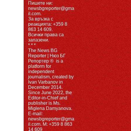
Пишете ни:
newsbgreporter@gma
il.com.
За връзка с
реакцията: +359 8
863 14 609.
Всички права са
запазени.
* * *
The News BG
Reporter | Нюз БГ
Репортер ® is a
platform for
independent
journalism, created by
Ivan Varbanov in
December 2014.
Since June 2022, the
Editor-in-Chief and
publisher is Ms.
Miglena Damyanova.
Е-mail:
newsbgreporter@gma
il.com. M: +359 8 863
14 609