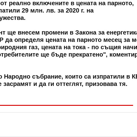
и от реално включените в цената на парното,
тили 29 млн. лв. за 2020 г. на
ужества.
т ще внесем промени в Закона за енергетик
Р да определя цената на парното месец за 
иродния газ, цената на тока - по същия начи
отребителите ще бъде прекратено", коменти
то Народно събрание, които са изпратили в 
 засрамят и да ги оттеглят, призовава тя.