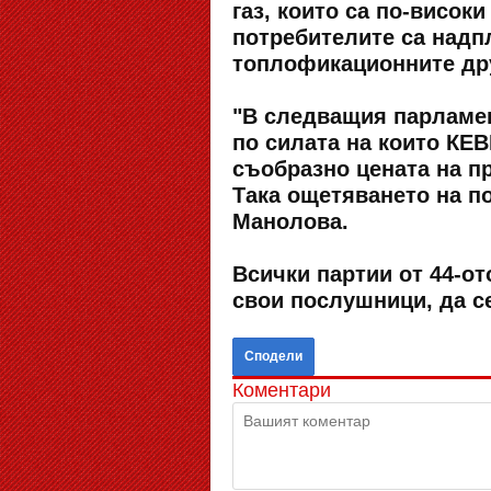
газ, които са по-висок
потребителите са надпла
топлофикационните др
"В следващия парламен
по силата на които КЕВ
съобразно цената на пр
Така ощетяването на п
Манолова.
Всички партии от 44-о
свои послушници, да се
Сподели
Коментари