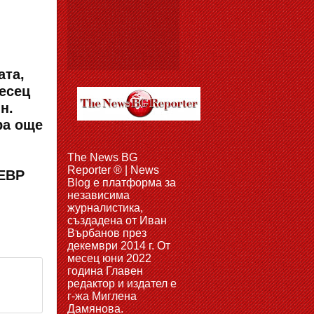
ата,
месец
н.
ра още
The News BG
Reporter ® | News
КЕВР
Blog e платформа за
независима
журналистика,
създадена от Иван
Върбанов през
декември 2014 г. От
месец юни 2022
година Главен
редактор и издател е
г-жа Миглена
Дамянова.