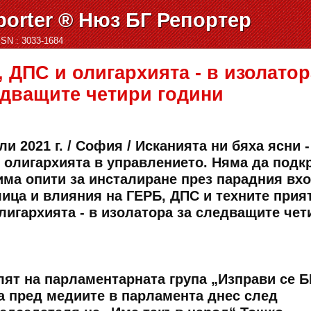
orter ® Нюз БГ Репортер
ISSN : 3033-1684
 ДПС и олигархията - в изолатор
дващите четири години
и 2021 г. / София / Исканията ни бяха ясни -
и олигархията в управлението. Няма да подк
има опити за инсталиране през парадния вх
лица и влияния на ГЕРБ, ДПС и техните прия
лигархията - в изолатора за следващите чет
лят на парламентарната група „Изправи се Б
 пред медиите в парламента днес след