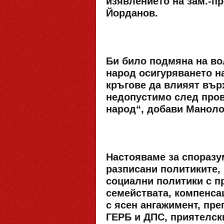
изявлението на зам.-п
Йорданов.
Би било подмяна на во
народ осигуряването н
кръгове да влияят вър
недопустимо след пров
народ“, добави Маноло
Настояваме за споразу
разписани политиките,
социални политики с п
семействата, компенсац
с ясен ангажимент, пре
ГЕРБ и ДПС, приятелск