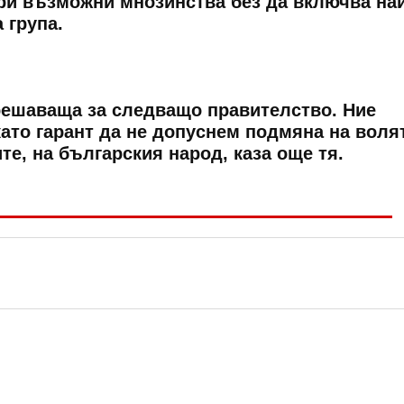
ри възможни мнозинства без да включва най
 група.
решаваща за следващо правителство. Ние
ато гарант да не допуснем подмяна на воля
е, на българския народ, каза още тя.