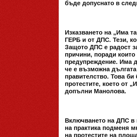
бъде допуснато в след
Изказването на „Има т
ГЕРБ и от ДПС. Тези, к
Защото ДПС е радост за
причини, поради които
предупреждение. Има д
че е възможна дългата
правителство. Това би
протестите, което от „
допълни Манолова.
Включването на ДПС в 
на практика подменя м
на протестите на площа