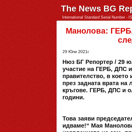
The News BG Rep
International Standard Serial Number - 
Манолова: ГЕРБ,
сле
29 Юли 2021г.
Нюз БГ Репортер / 29 юл
участие на ГЕРБ, ДПС 
правителство, в което 
през задната врата на 
кръгове. ГЕРБ, ДПС и о
години.
Това заяви председате
идваме!“ Мая Манолова