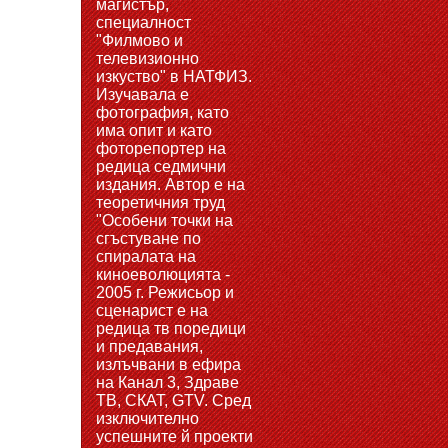
магистър,
специалност
"Филмово и
телевизионно
изкуство" в НАТФИЗ.
Изучавала е
фотография, като
има опит и като
фоторепортер на
редица седмични
издания. Автор е на
теоретичния труд
"Особени точки на
сгъстуване по
спиралата на
киноеволюцията -
2005 г. Режисьор и
сценарист е на
редица тв поредици
и предавания,
излъчвани в ефира
на Канал 3, Здраве
ТВ, СКАТ, GTV. Сред
изключително
успешните й проекти