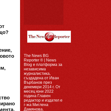
от
ащо?
ение,
новото
The News BG
Reporter ® | News
Blog e платформа за
им,
независима
журналистика,
създадена от Иван
Върбанов през
декември 2014 г. От
месец юни 2022
година Главен
ство
редактор и издател е
мирано
г-жа Миглена
мента,
Дамянова.