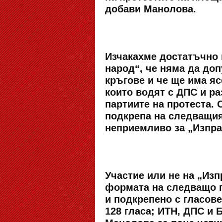
добави Манолова.
Изчакахме достатъчно 
народ“, че няма да до
кръгове и че ще има яс
които водят с ДПС и ра
партиите на протеста. 
подкрепа на следващия 
неприемливо за „Изправ
Участие или не на „Изп
формата на следващо п
и подкрепено с гласове
128 гласа; ИТН, ДПС и Б