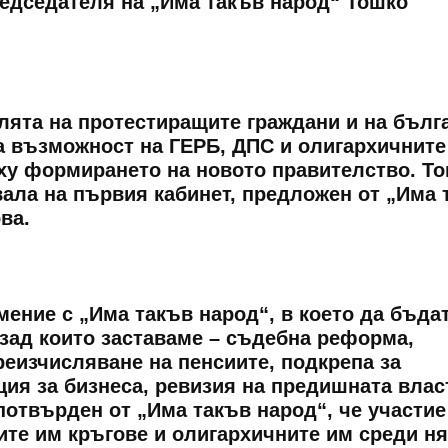
редседателя на „Има такъв народ“ Тошко
лята на протестиращите граждани и на бълг
а възможност на ГЕРБ, ДПС и олигархичните
ху формирането на новото правителство. То
ала на първия кабинет, предложен от „Има 
ва.
мение с „Има такъв народ“, в което да бъда
 зад които заставаме – съдебна реформа,
реизчисляване на пенсиите, подкрепа за
ия за бизнеса, ревизия на предишната власт
потвърден от „Има такъв народ“, че участие
ите им кръгове и олигархичните им среди н