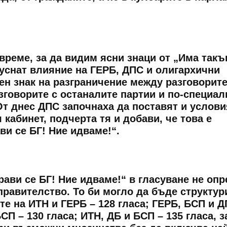
време, за да видим ясни знаци от „Има такъ
пуснат влияние на ГЕРБ, ДПС и олигархични
ен знак на разграничение между разговорите
зговорите с останалите партии и по-специал
От днес ДПС започнаха да поставят и услови
кабинет, подчерта тя и добави, че това е
и се БГ! Ние идваме!“.
рави се БГ! Ние идваме!“ в гласуване не оп
равителство. То би могло да бъде структур
те на ИТН и ГЕРБ – 128 гласа; ГЕРБ, БСП и Д
СП – 130 гласа; ИТН, ДБ и БСП – 135 гласа, 