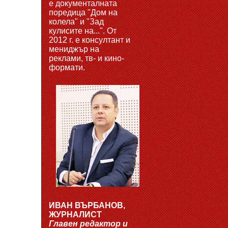
е документалната
поредица "Дом на
колела" и "Зад
кулисите на...". От
2012 г. е консултант и
мениджър на
реклами, тв- и кино-
формати.
ИВАН ВЪРБАНОВ,
ЖУРНАЛИСТ
Главен редактор и