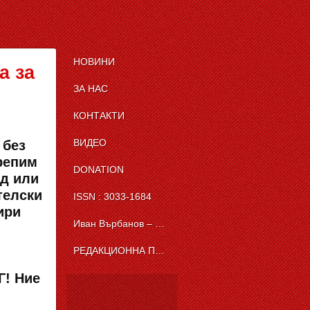
НОВИНИ
а за
ЗА НАС
КОНТАКТИ
ВИДЕО
 без
репим
DONATION
од или
телски
ISSN : 3033-1684
ири
Иван Върбанов – журналист | The News BG Reporter
РЕДАКЦИОННА ПОЛИТИКА НА THE NEWS BG REPORTER
Г! Ние