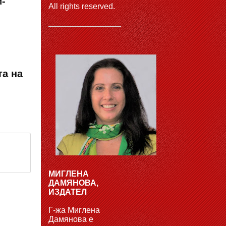
-
All rights reserved.
та на
МИГЛЕНА
ДАМЯНОВА,
ИЗДАТЕЛ
Г-жа Миглена
Дамянова е