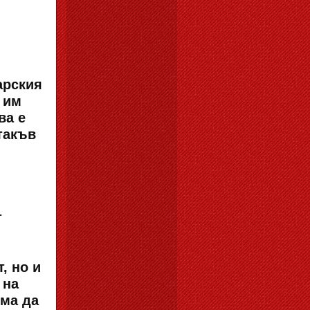
арския
 им
ва е
такъв
т
, но и
 на
яма да