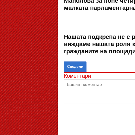
Манолова за поне чети
малката парламентарна
Нашата подкрепа не е 
виждаме нашата роля к
гражданите на площадит
Сподели
Коментари