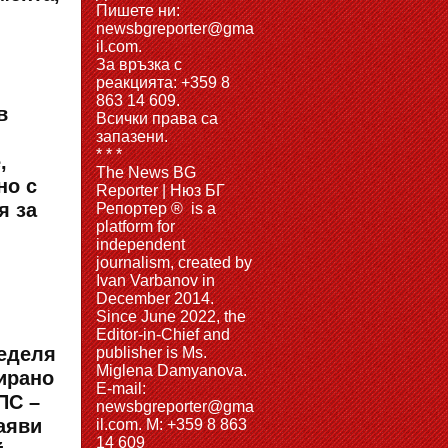
Пишете ни:
newsbgreporter@gma
il.com.
За връзка с
реакцията: +359 8
863 14 609.
в
Всички права са
запазени.
* * *
,
The News BG
но с
Reporter | Нюз БГ
я за
Репортер ® is a
platform for
independent
journalism, created by
Ivan Varbanov in
December 2014.
Since June 2022, the
Editor-in-Chief and
ределя
publisher is Ms.
Miglena Damyanova.
ирано
Е-mail:
ПС –
newsbgreporter@gma
заяви
il.com. M: +359 8 863
14 609