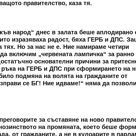
ващото правителство, каза тя.
акъв народ“ днес в залата беше аплодирано 
оито изразяваха радост, бяха ГЕРБ и ДПС. З
 тях. Но за нас не е. Ние намираме четири
 да включим „червената лампичка“ за ранно
остатъчно основателни причини за притесн
 ръка на ГЕРБ и ДПС при сформирането на 
 било подмяна на волята на гражданите от
Изправи се БГ! Ние идваме!“ няма да позвол
преговорите за съставяне на ново правител
нозинството на промяната, което беше фор
да, от гражданите, а не в кулоарите в парла