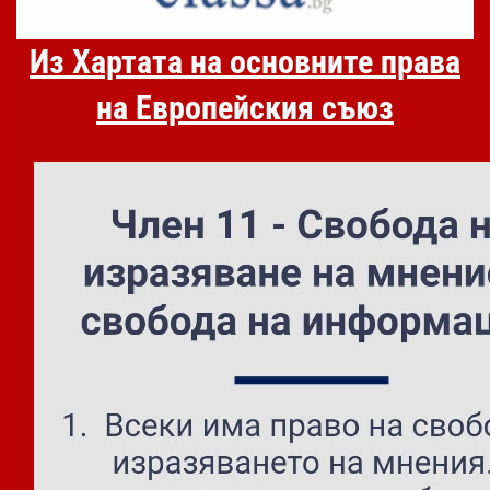
Из Хартата на основните права
на Европейския съюз