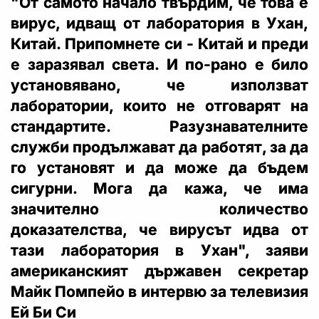
"От самото начало твърдим, че това е
вирус, идващ от лаборатория в Ухан,
Китай. Припомнете си - Китай и преди
е заразявал света. И по-рано е било
установявано, че използват
лаборатории, които не отговарят на
стандартите. Разузнавателните
служби продължават да работят, за да
го установят и да може да бъдем
сигурни. Мога да кажа, че има
значително количество
доказателства, че вирусът идва от
тази лаборатория в Ухан", заяви
американският държавен секретар
Майк Помпейо в интервю за телевизия
Ей Би Си