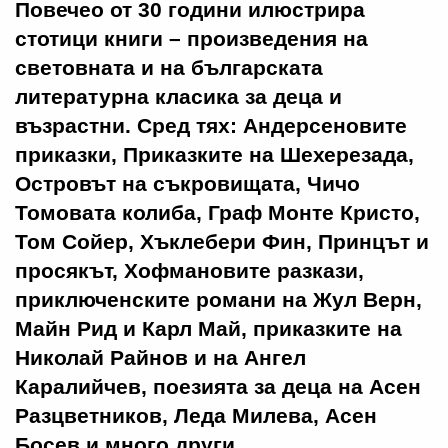
Повечео от 30 години илюстрира
стотици книги – произведения на
световната и на българската
литературна класика за деца и
възрастни. Сред тях: Андерсеновите
приказки, Приказките на Шехерезада,
Островът на съкровищата, Чичо
Томовата колиба, Граф Монте Кристо,
Том Сойер, Хъклебери Фин, Принцът и
просякът, Хофмановите разкази,
приключенските романи на Жул Верн,
Майн Рид и Карл Май, приказките на
Николай Райнов и на Ангел
Каралийчев, поезията за деца на Асен
Разцветников, Леда Милева, Асен
Босев и много други.