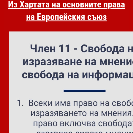
Из Хартата на основните права
на Европейския съюз