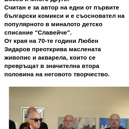
Считан е за автор на едни от първите
български комикси и е съосновател на
популярното в миналото детско
списание "Славейче".
От края на 70-те години Любен
Зидаров преоткрива маслената
живопис и акварела, които се
превръщат в значителна втора
половина на неговото творчество.