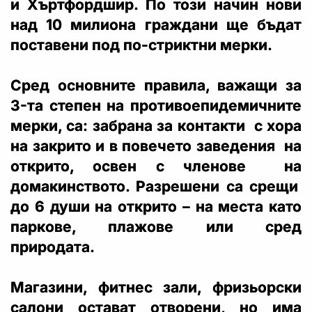
и Хъртфордшир. По този начин нови
над 10 милиона граждани ще бъдат
поставени под по-стриктни мерки.
Сред основните правила, важащи за
3-та степен на противоепидемичните
мерки, са: забрана за контакти с хора
на закрито и в повечето заведения на
открито, освен с членове на
домакинството. Разрешени са срещи
до 6 души на открито – на места като
паркове, плажове или сред
природата.
Магазини, фитнес зали, фризьорски
салони остават отворени, но има