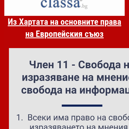
Из Хартата на основните права
на Европейския съюз