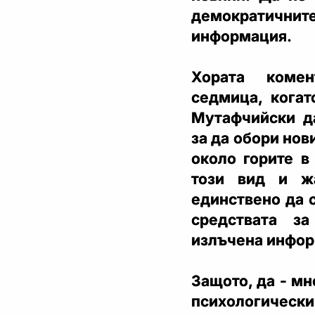
демократични
информация.
Хората комен
седмица, когат
Мутафчийски д
за да обори нов
около горите в
този вид и ж
единствено да 
средствата з
излъчена инфо
Защото, да - м
психологическ