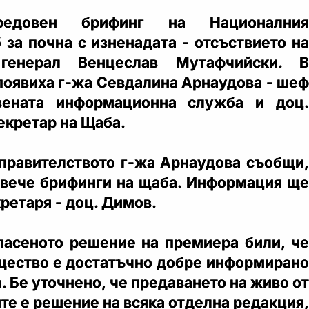
редовен брифинг на Националния
 за почна с изненадата - отсъствието на
 генерал Венцеслав Мутафчийски. В
появиха г-жа Севдалина Арнаудова - шеф
вената информационна служба и доц.
екретар на Щаба.
 правителството г-жа Арнаудова съобщи,
 вече брифинги на щаба. Информация ще
кретаря - доц. Димов.
ласеното решение на премиера били, че
щество е достатъчно добре информирано
. Бе уточнено, че предаването на живо от
те е решение на всяка отделна редакция,