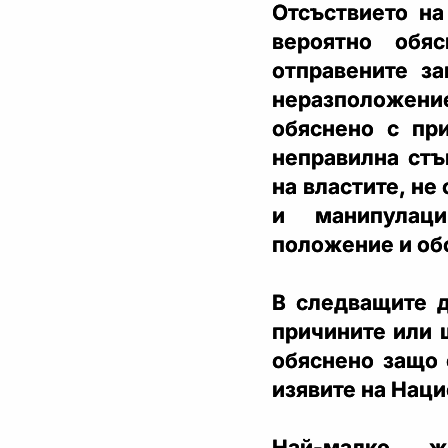
Отсъствието на
вероятно обя
отправените за
неразположение 
обяснено с пр
неправилна стъ
на властите, не
и манипулац
положение и об
В следващите д
причините или 
обяснено защо 
изявите на Нац
Най-малко ж