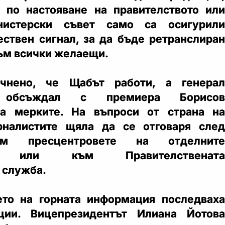
 по настояване на правителството или
истерски съвет само са осигурили
ествен сигнал, за да бъде ретранслиран
към всички желаещи.
очнено, че Щабът работи, а генерал
 обсъждал с премиера Борисов
на мерките. На въпроси от страна на
налистите щяла да се отговаря след
ъм пресцентровете на отделните
ва или към Правителствената
 служба.
ето на горната информация последваха
ции. Вицепрезидентът Илиана Йотова