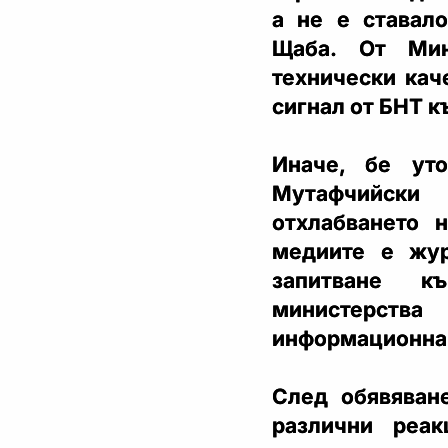
а не е ставало
Щаба. От Мин
технически кач
сигнал от БНТ 
Иначе, бе ут
Мутафчийски
отхлабването 
медиите е жур
запитване к
министерст
информационна
След обявяван
различни реак