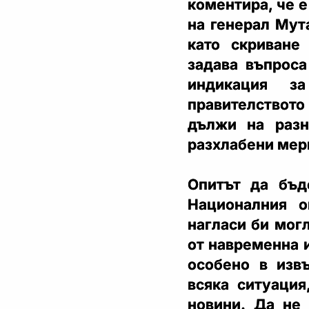
коментира, че 
на генерал Мут
като скриване
задава въпроса
индикация з
правителството
дължи на разн
разхлабени мер
Опитът да бъд
Националния о
нагласи би мог
от навременна 
особено в изв
всяка ситуация
новини. Да не 