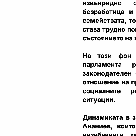
извънредно 
безработица и
семействата, т
става трудно по
състоянието на 
На този фон 
парламента 
законодателен 
отношение на п
социалните р
ситуации.
Динамиката в з
Ананиев, коит
незабавната 