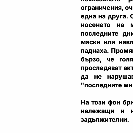
ограничения, оч
една на друга.
носенето на 
последните дн
маски или навл
паднаха. Промя
бързо, че гол
проследяват акт
да не нарушав
"последните ми
На този фон бр
належащи и н
задължителни.