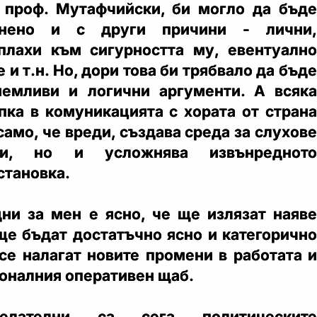
 проф. Мутафчийски, би могло да бъде
снено и с други причини - лични,
плахи към сигурността му, евентуално
и т.н. Но, дори това би трябвало да бъде
иемливи и логични аргументи. А всяка
пка в комуникацията с хората от страна
 само, че вреди, създава среда за слухове
ии, но и усложнява извънредното
становка.
ни за мен е ясно, че ще излязат наяве
ще бъдат достатъчно ясно и категорично
се налагат новите промени в работата и
ионалния оперативен щаб.
елателни са сега политическите