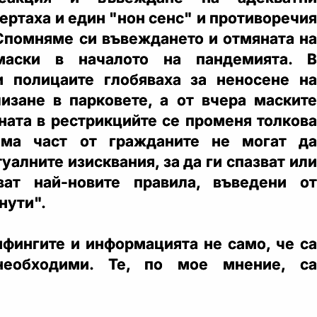
ертаха и един "нон сенс" и противоречия
 Спомняме си въвеждането и отмяната на
маски в началото на пандемията. В
и полицаите глобяваха за неносене на
изане в парковете, а от вчера маските
ната в рестрикцийте се променя толкова
яма част от гражданите не могат да
уалните изисквания, за да ги спазват или
ат най-новите правила, въведени от
нути".
ифингите и информацията не само, че са
еобходими. Те, по мое мнение, са