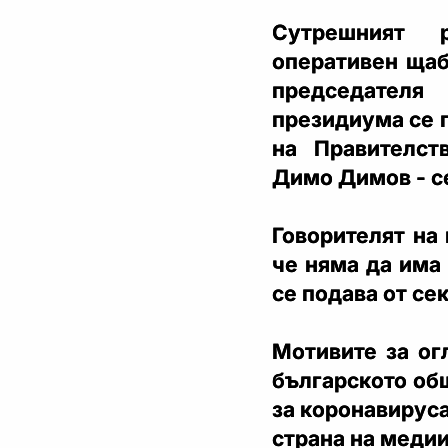
Сутрешният 
оперативен щаб
председателя
президиума се 
на Правителст
Димо Димов - с
Говорителят на
че няма да има
се подава от се
Мотивите за ог
българското об
за коронавируса
страна на медии