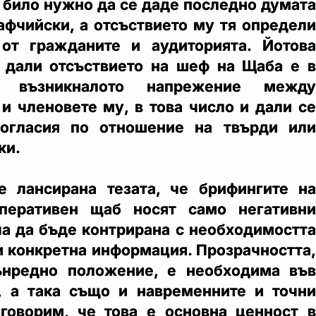
е било нужно да се даде последно думата
афчийски, а отсъствието му тя определи
 от гражданите и аудиторията. Йотова
 дали отсъствието на шеф на Щаба е в
а възникналото напрежение между
 и членовете му, в това число и дали се
огласия по отношение на твърди или
ки.
е лансирана тезата, че брифингите на
перативен щаб носят само негативни
ла да бъде контрирана с необходимостта
и конкретна информация. Прозрачността,
ънредно положение, е необходима във
, а така също и навременните и точни
говорим, че това е основна ценност в