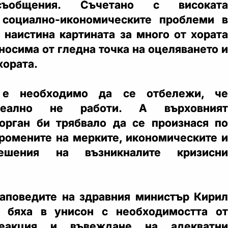
съобщения. Съчетано с високата
 социално-икономическите проблеми в
о наистина картината за много от хората
носима от гледна точка на оцеляването и
хората.
е необходимо да се отбележи, че
реално не работи. А върховният
орган би трябвало да се произнася по
ромените на мерките, икономическите и
ешения на възникналите кризисни
аповедите на здравния министър Кирил
о бяха в унисон с необходимостта от
реакция и въвеждане на адекватни