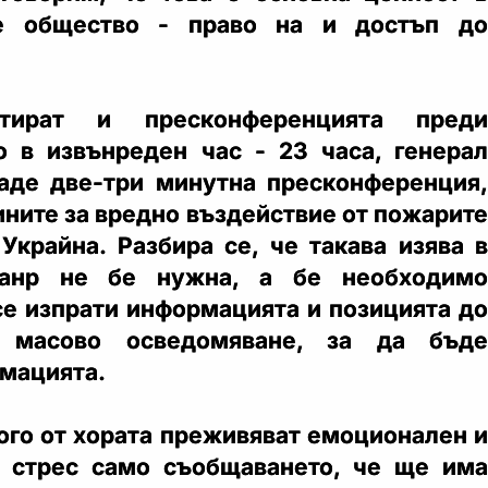
те общество - право на и достъп до
тират и пресконференцията преди
о в извънреден час - 23 часа, генерал
аде две-три минутна пресконференция,
ините за вредно въздействие от пожарите
 Украйна. Разбира се, че такава изява в
анр не бе нужна, а бе необходимо
се изпрати информацията и позицията до
а масово осведомяване, за да бъде
рмацията.
ного от хората преживяват емоционален и
и стрес само съобщаването, че ще има