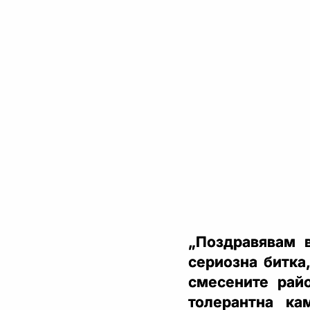
„Поздравявам 
сериозна битка
смесените рай
толерантна к