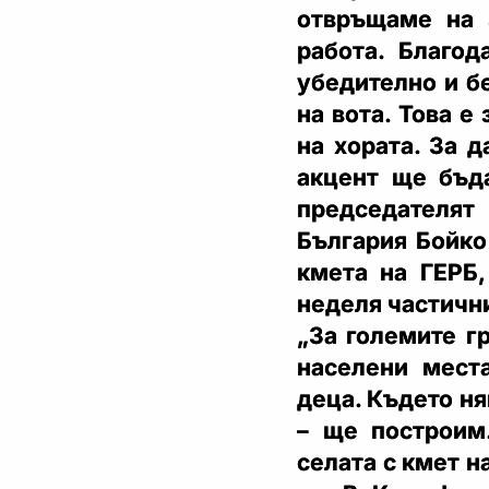
отвръщаме на 
работа. Благод
убедително и б
на вота. Това е
на хората. За д
акцент ще бъда
председателят
България Бойко
кмета на ГЕРБ,
неделя частични
„За големите г
населени мест
деца. Където н
– ще построим
селата с кмет 