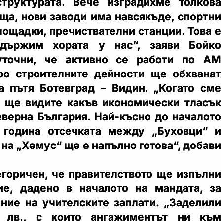
труктурата. Вече изградихме толкова
ща, нови заводи има навсякъде, спортни
лощадки, пречиствателни станции. Това е
адържим хората у нас“, заяви Бойко
уточни, че активно се работи по АМ
ро строителните дейности ще обхванат
а пътя Ботевград – Видин. „Когато сме
о ще видите какъв икономически тласък
верна България. Най-късно до началото
 година отсечката между „Буховци“ и
на „Хемус“ ще е напълно готова“, добави
егоричен, че правителството ще изпълни
ие, дадено в началото на мандата, за
ние на учителските заплати. „Заделили
 лв., с които ангажиментът ни към