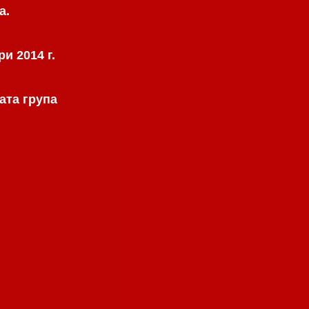
а.
и 2014 г.
ата група
.