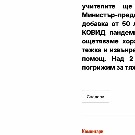
учителите ще
Министър-пре
добавка от 50 
КОВИД пандеми
ощетяваме хора
тежка и извънр
помощ. Над 2
погрижим за тях
Сподели
Коментари