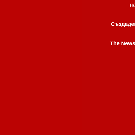
н
Създаден
The News