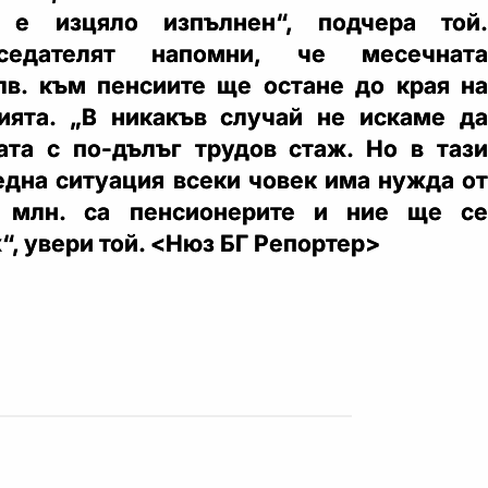
 е изцяло изпълнен“, подчера той.
дседателят напомни, че месечната
лв. към пенсиите ще остане до края на
ята. „В никакъв случай не искаме да
та с по-дълъг трудов стаж. Но в тази
една ситуация всеки човек има нужда от
 млн. са пенсионерите и ние ще се
“, увери той. <Нюз БГ Репортер>