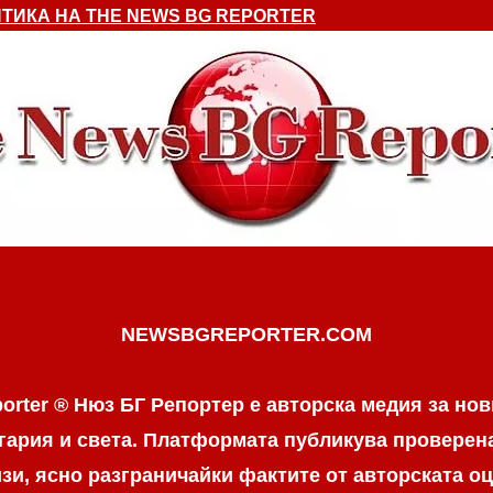
ТИКА НА THE NEWS BG REPORTER
NEWSBGREPORTER.COM
orter ® Нюз БГ Репортер е авторска медия за нов
гария и света. Платформата публикува провере
и, ясно разграничaйки фактите от авторската оц