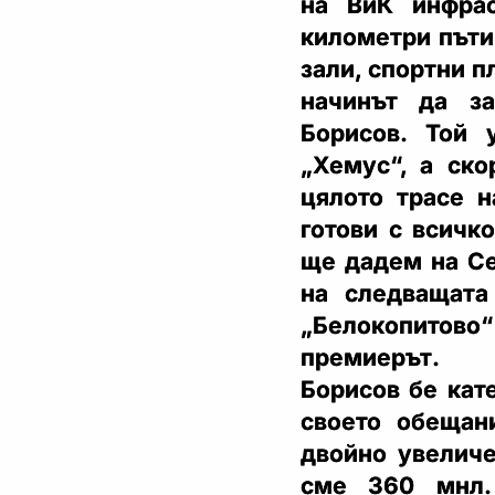
на ВиК инфрас
километри пъти
зали, спортни п
начинът да з
Борисов. Той 
„Хемус“, а ско
цялото трасе н
готови с всичк
ще дадем на Се
на следващата
„Белокопитово“ 
премиерът.
Борисов бе кат
своето обещан
двойно увеличе
сме 360 мнл.