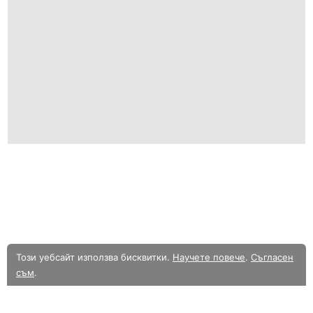
Този уебсайт използва бисквитки.
Научете повече
.
Съгласен
съм
.
В момента разглеждате олекотената мобилна версия на уебсайта.
Към
пълната версия.