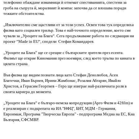
телефонно обаждане измамници ѝ отнемат спестяванията, спестени за
гроба на съпруга ѝ, моралният ѝ компас започва да се влошава поради
тежките обстоятелства.
„Изключително сме щастливи от за този успех. Освен това тук определиха
филма като социален трилър. Това е най-точното определение, което сме
чували за „Уроците на Блага“. Сега продължаваме работа по следващия ни
проект “Made in EU“, сподели Стефан Командарев.
„Уроците на Блага“ ще се срещне с българските зрители през есента.
Филмът ще открие Киномания през ноември, след което тръгва по кината в
цялата страна.
Във филма ще видим познати лица като Стефан Денолюбов, Асен
Блатечки, Иван Бърнев, Ирини Жамбонас, Розалия Абгарян, Ивайло
Христов, а Герасим Георгиев – Геро ще изиграе най-различната роля в
своята кариера до момента.
„Уроците на Блага“ е българо-немска копродукция (Арго Филм и 42film) и
e реализиран с подкрепата на ИА "НФЦ", БНТ, МДМ - Германия,
Евроимаж, Програма "Творческа Европа" - подпрограма Медиа на ЕС, Киа
България, СФСМВР.