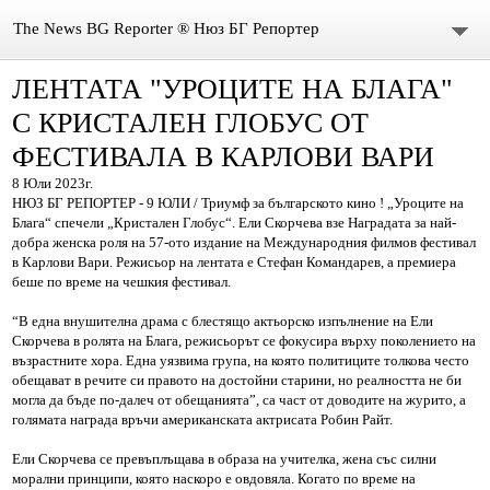
The News BG Reporter ® Нюз БГ Репортер
ЛЕНТАТА "УРОЦИТЕ НА БЛАГА"
НОВИНИ
С КРИСТАЛЕН ГЛОБУС ОТ
ЗА НАС
ФЕСТИВАЛА В КАРЛОВИ ВАРИ
8 Юли 2023г.
КОНТАКТИ
НЮЗ БГ РЕПОРТЕР - 9 ЮЛИ / Триумф за българското кино ! „Уроците на
Блага“ спечели „Кристален Глобус“. Ели Скорчева взе Наградата за най-
ВИДЕО
добра женска роля на 57-ото издание на Международния филмов фестивал
в Карлови Вари. Режисьор на лентата е Стефан Командарев, а премиера
беше по време на чешкия фестивал.
DONATION
“В една внушителна драма с блестящо актьорско изпълнение на Ели
ISSN : 3033-1684
Скорчева в ролята на Блага, режисьорът се фокусира върху поколението на
възрастните хора. Една уязвима група, на която политиците толкова често
обещават в речите си правото на достойни старини, но реалността не би
Иван Върбанов – журналист | The News BG Reporter
могла да бъде по-далеч от обещанията”, са част от доводите на журито, а
голямата награда връчи американската актрисата Робин Райт.
РЕДАКЦИОННА ПОЛИТИКА НА THE NEWS BG REPORTER
Ели Скорчева се превъплъщава в образа на учителка, жена със силни
морални принципи, която наскоро е овдовяла. Когато по време на