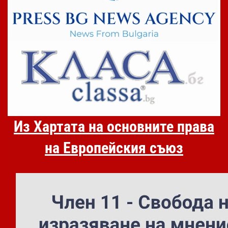
Из Хартата на основните права
на Европейския съюз