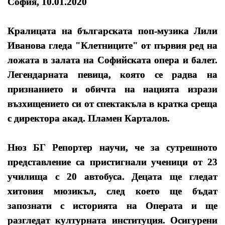
София, 10.01.2020
Кралицата на българската поп-музика Лили
Иванова гледа "Клетниците" от първия ред на
ложата в залата на Софийската опера и балет.
Легендарната певица, която се радва на
признанието и обичта на нацията изрази
възхищението си от спектакъла в кратка среща
с директора акад. Пламен Карталов.
Нюз БГ Репортер научи, че за сутрешното
представление са пристигнали ученици от 23
училища с 20 автобуса. Децата ще гледат
хитовия мюзикъл, след което ще бъдат
запознати с историята на Операта и ще
разгледат културната институция. Осигурени