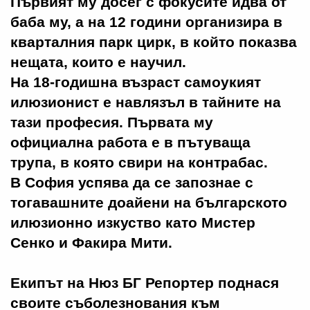
Първият му досег с фокусите идва от
баба му, а на 12 години организира в
кварталния парк цирк, в който показва
нещата, които е научил.
На 18-годишна възраст самоукият
илюзионист е навлязъл в тайните на
тази професия. Първата му
официална работа е в пътуваща
трупа, в която свири на контрабас.
В София успява да се запознае с
тогавашните доайени на българското
илюзионно изкуство като Мистер
Сенко и Факира Мити.
Екипът на Нюз БГ Репортер поднася
своите съболезнования към