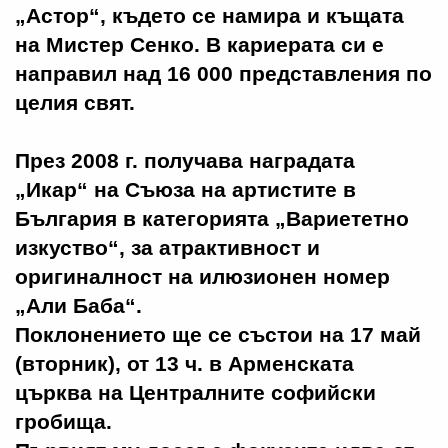
„Астор“, където се намира и къщата
на Мистер Сенко. В кариерата си е
направил над 16 000 представления по
целия свят.
През 2008 г. получава наградата
„Икар“ на Съюза на артистите в
България в категорията „Вариететно
изкуство“, за атрактивност и
оригиналност на илюзионен номер
„Али Баба“.
Поклонението ще се състои на 17 май
(вторник), от 13 ч. в Арменската
църква на Централните софийски
гробища.