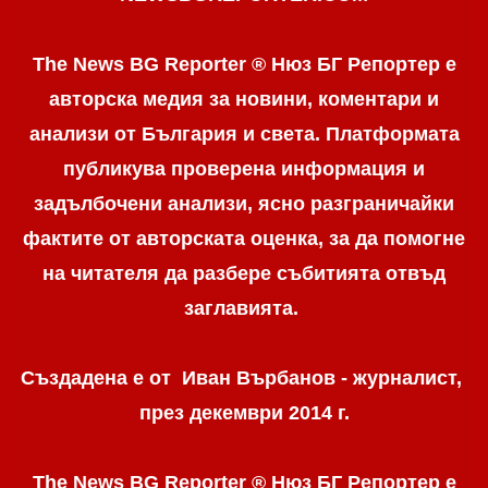
The News BG Reporter ® Нюз БГ Репортер е
авторска медия за новини, коментари и
анализи от България и света. Платформата
публикува проверена информация и
задълбочени анализи, ясно разграничaйки
фактите от авторската оценка, за да помогне
на читателя да разбере събитията отвъд
заглавията.
Създадена е от Иван Върбанов - журналист,
през декември 2014 г.
The News BG Reporter ® Нюз БГ Репортер
е