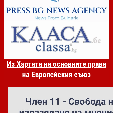
Из Хартата на основните права
на Европейския съюз