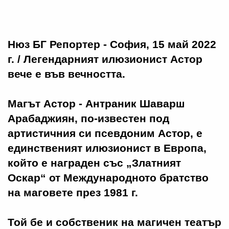
Нюз БГ Репортер - София, 15 май 2022
г. /
Легендарният илюзионист Астор
вече е във вечността.
Магът Астор - Антраник Шаварш
Арабаджиян, по-известен под
артистичния си псевдоним Астор, е
единственият илюзионист в Европа,
който е награден със „Златният
Оскар“ от Международното братство
на маговете през 1981 г.
Той бе и собственик на магичен театър