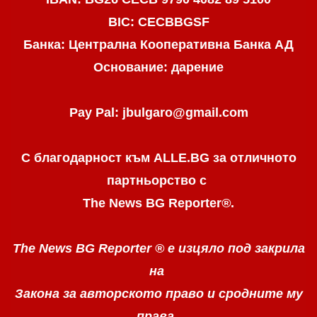
BIC: CECBBGSF
Банка: Централна Кооперативна Банка АД
Основание: дарение
Pay Pal: jbulgaro@gmail.com
С благодарност към ALLE.BG
за отличното
партньорство с
The News BG Reporter
®
.
The News BG Reporter ®
е изцяло под закрила
на
Закона за авторското право
и сродните му
права.