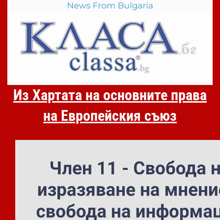
Из Хартата на основните права
на Европейския съюз