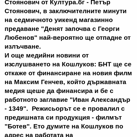
Стоянович от Култура.бг - Петър
Стоянович, в заключителните минути
на седмичното уикенд магазинно
предаване "Денят започва с Георги
Любенов" най-вероятно ще отпадне от
излъчване.
И още медийни новини от
изслушването на Кошлуков: БНТ ще се
откаже от финансиране на новия филм
на Максим Генчев, който държавната
медия щеше да финансира и бе с
работното заглавие "Иван Александър
- 1349". Режисьорът се е провалил с
предишната си продукция - филмът
"Ботев". Ето думите на Кошлуков по
адрес на работата на