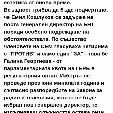
естетика от онова време.
Всъщност трябва да бъде подчертано,
че Емил Кошлуков се задържа на
поста генерален директор на БНТ
поради особено подреждане на
обстоятелствата. По същество
членовете на СЕМ гласуваха четирима
с "ПРОТИВ" и само един "ЗА" - това бе
Галина Георгиева - от
парламентарната квота на ГЕРБ в
регулаторния орган. Изборът се
проведе през юни миналата година и
съгласно разпоредбите на Закона за
радио и телевизия, когато не бъде
избран нов генерален директор, то
изпълняващ длъжността остава онзи,