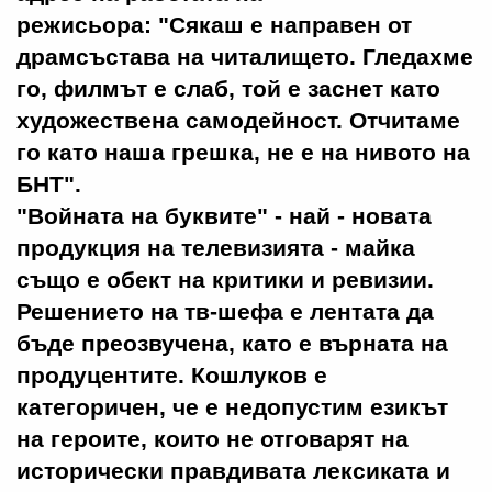
режисьора: "Сякаш е направен от
драмсъстава на читалището. Гледахме
го, филмът е слаб, той е заснет като
художествена самодейност. Отчитаме
го като наша грешка, не е на нивото на
БНТ".
"Войната на буквите" - най - новата
продукция на телевизията - майка
също е обект на критики и ревизии.
Решението на тв-шефа е лентата да
бъде преозвучена, като е върната на
продуцентите. Кошлуков е
категоричен, че е недопустим езикът
на героите, които не отговарят на
исторически правдивата лексиката и