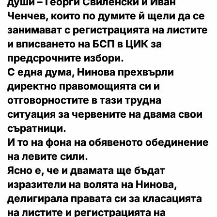
души – Георги Свиленски и Иван
Ченчев, които по думите й щели да се
занимават с регистрацията на листите
и вписването на БСП в ЦИК за
предсрочните избори.
С една дума, Нинова прехвърли
директно правомощията си и
отговорностите в тази трудна
ситуация за червените на двама свои
съратници.
И то на фона на обявеното обединение
на левите сили.
Ясно е, че и двамата ще бъдат
изразители на волята на Нинова,
делигирала правата си за класацията
на листите и регистрацията на