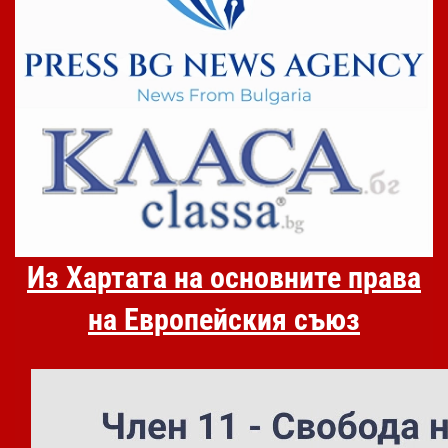
Из Хартата на основните права
на Европейския съюз