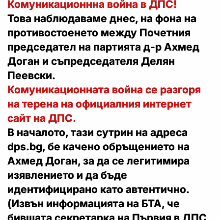
Комуникационнна война в ДПС!
Това наблюдаваме днес, на фона на
противостоенето между Почетния
председател на партията д-р Ахмед
Доган и съпредседателя Делян
Пеевски.
Комуникационната война се разгоря
на терена на официалния интернет
сайт на ДПС.
В началото, тази сутрин на адреса
dps.bg, бе качено обръщението на
Ахмед Доган, за да се легитимира
изявлението и да бъде
идентифицирано като автентично.
(Извън информацията на БТА, че
бившата секретарка на Първия в ДПС