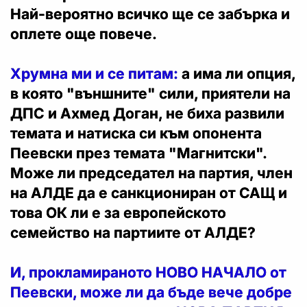
Най-вероятно всичко ще се забърка и
оплете още повече.
Хрумна ми и се питам:
а има ли опция,
в която "външните" сили, приятели на
ДПС и Ахмед Доган, не биха развили
темата и натиска си към опонента
Пеевски през темата "Магнитски".
Може ли председател на партия, член
на АЛДЕ да е санкциониран от САЩ и
това ОК ли е за европейското
семейство на партиите от АЛДЕ?
И, прокламираното НОВО НАЧАЛО от
Пеевски, може ли да бъде вече добре