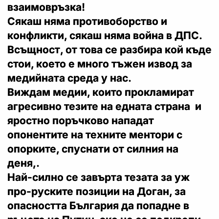
взаимовръзка!
Сякаш няма противоборство и
конфликти, сякаш няма война в ДПС.
Всъщност, от това се разбира кой къде
стои, което е много тъжен извод за
медийната среда у нас.
Виждам медии, които прокламират
агресивно тезите на едната страна и
яростно поръчково нападат
опонентите на техните ментори с
опорките, спуснати от силния на
деня,.
Най-силно се завърта тезата за уж
про-руските позиции на Доган, за
опасността България да попадне в