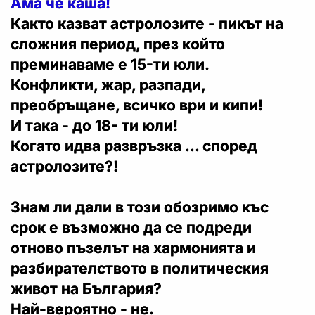
Ама че каша!
Както казват астролозите - пикът на
сложния период, през който
преминаваме е 15-ти юли.
Конфликти, жар, разпади,
преобръщане, всичко ври и кипи!
И така - до 18- ти юли!
Когато идва развръзка ... според
астролозите?!
Знам ли дали в този обозримо къс
срок е възможно да се подреди
отново пъзелът на хармонията и
разбирателството в политическия
живот на България?
Най-вероятно - не.