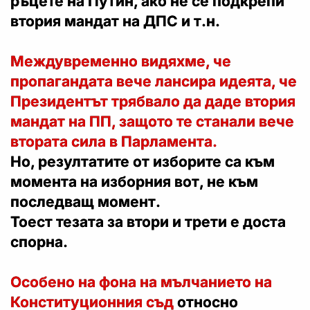
ръцете на Путин, ако не се подкрепи
втория мандат на ДПС и т.н.
Междувременно видяхме, че
пропагандата вече лансира идеята, че
Президентът трябвало да даде втория
мандат на ПП, защото те станали вече
втората сила в Парламента.
Но, резултатите от изборите са към
момента на изборния вот, не към
последващ момент.
Тоест тезата за втори и трети е доста
спорна.
Особено на фона на мълчанието на
Конституционния съд
относно