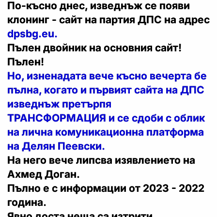
По-късно днес, изведнъж се появи
клонинг - сайт на партия ДПС на адрес
dpsbg.eu.
Пълен двойник на основния сайт!
Пълен!
Но, изненадата вече късно вечерта бе
пълна, когато и първият сайта на ДПС
изведнъж претърпя
ТРАНСФОРМАЦИЯ и се сдоби с облик
на лична комуникационна платформа
на Делян Пеевски.
На него вече липсва изявлението на
Ахмед Доган.
Пълно е с информации от 2023 - 2022
година.
Явно доста неща са изтрити.