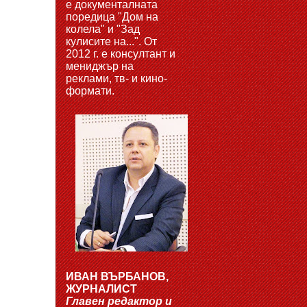
е документалната
поредица "Дом на
колела" и "Зад
кулисите на...". От
2012 г. е консултант и
мениджър на
реклами, тв- и кино-
формати.
ИВАН ВЪРБАНОВ,
ЖУРНАЛИСТ
Главен редактор и