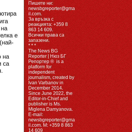
Пишете ни:
newsbgreporter@gma
бютира
il.com.
За връзка с
ига
реакцията: +359 8
 на
863 14 609.
елка е
Всички права са
запазени.
(най-
* * *
The News BG
о на
Reporter | Нюз БГ
Репортер ® is a
и са
platform for
.
independent
journalism, created by
Ivan Varbanov in
December 2014.
Since June 2022, the
Editor-in-Chief and
publisher is Ms.
Miglena Damyanova.
Е-mail:
newsbgreporter@gma
il.com. M: +359 8 863
14 609