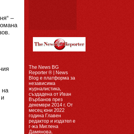
ня“ –
романа
зов.
The News BG
ния
Reporter ® | News
Blog e платформа за
независима
журналистика,
 на
създадена от Иван
 и
Върбанов през
декември 2014 г. От
месец юни 2022
година Главен
редактор и издател е
г-жа Миглена
Дамянова.