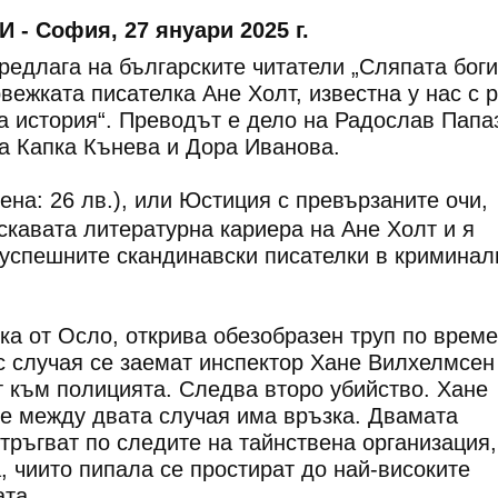
- София, 27 януари 2025 г.
редлага на българските читатели „Сляпата боги
вежката писателка Ане Холт, известна у нас с 
а история“. Преводът е дело на Радослав Папа
а Капка Кънева и Дора Иванова.
 цена: 26 лв.), или Юстиция с превързаните очи,
скавата литературна кариера на Ане Холт и я
-успешните скандинавски писателки в криминал
ка от Осло, открива обезобразен труп по време
ъс случая се заемат инспектор Хане Вилхелмсен
 към полицията. Следва второ убийство. Хане
че между двата случая има връзка. Двамата
тръгват по следите на тайнствена организация,
, чиито пипала се простират до най-високите
ата.