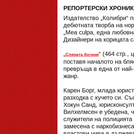
РЕПОРТЕРСКИ ХРОНИКИ 
Издателство „Колибри“ п
дебютната творба на нор
„Меа culpa, една любовн
Дизайнери на корицата с
„
“ (464 стр.,
Сляпата богиня
поставя началото на бля
превръща в една от най
жанр.
Карен Борг, млада юрист
разходка с кучето си. С
Хокун Санд, юрисконсулт
Вилхелмсен е убедена, 
служители на полицията 
замесена с наркобизнеса
властови нива в държав