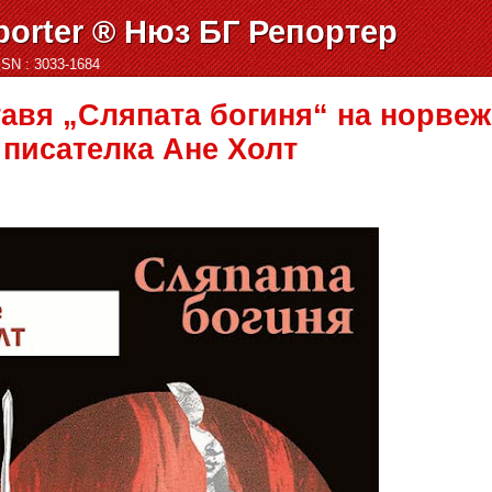
orter ® Нюз БГ Репортер
ISSN : 3033-1684
вя „Сляпата богиня“ на норвеж
писателка Ане Холт