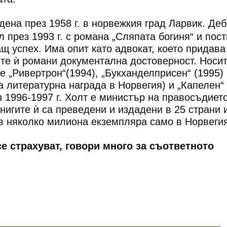
дена през 1958 г. в норвежкия град Ларвик. Де
л през 1993 г. с романа „Сляпата богиня“ и пост
 успех. Има опит като адвокат, което придава
те ѝ романи документална достоверност. Носит
е „Ривертрон“(1994), „Букханделприсен“ (1995) 
 литературна награда в Норвегия) и „Капелен“
з 1996-1997 г. Холт е министър на правосъдиет
нигите ѝ са преведени и издадени в 25 страни 
в няколко милиона екземпляра само в Норвегия
 се страхуват, говори много за съответното