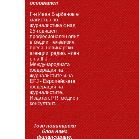
основател
Г-н Иван Върбанов е
магистър по
журналистика с над
25-годишен
професионален опит
в медии: телевизия,
преса, новинарски
агенции, радио. Член
е на IFJ -
Международната
федерация на
журналистите и на
EFJ - Европейската
федерация на
журналистите.
Издател, PR, медиен
консултант.
Този новинарски
блог няма
финансиране,