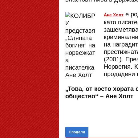
е ро
Ане Холт
като писате
зашеметяващ
криминални
на наградит
престижната
(2001). Пре
Норвегия. К
продадени 
„Това, от което хората
общество“ – Ане Холт
Сподели