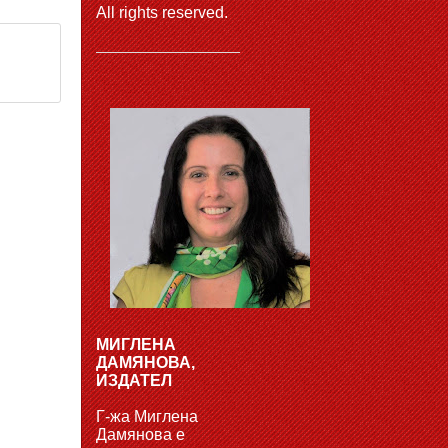
All rights reserved.
МИГЛЕНА
ДАМЯНОВА,
ИЗДАТЕЛ
Г-жа Миглена
Дамянова е