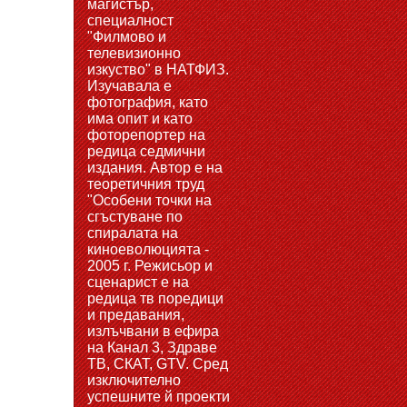
магистър,
специалност
"Филмово и
телевизионно
изкуство" в НАТФИЗ.
Изучавала е
фотография, като
има опит и като
фоторепортер на
редица седмични
издания. Автор е на
теоретичния труд
"Особени точки на
сгъстуване по
спиралата на
киноеволюцията -
2005 г. Режисьор и
сценарист е на
редица тв поредици
и предавания,
излъчвани в ефира
на Канал 3, Здраве
ТВ, СКАТ, GTV. Сред
изключително
успешните й проекти