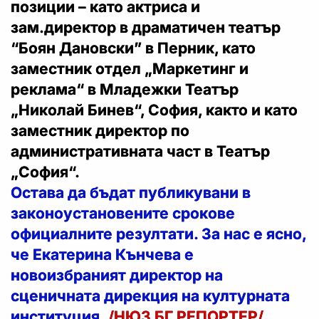
позиции – като актриса и
зам.директор в драматичен театър
“Боян Дановски” в Перник, като
заместник отдел „Маркетинг и
реклама“ в Младежки Театър
„Николай Бинев“, София, както и като
заместник директор по
административната част в Театър
„София“.
Остава да бъдат публикувани в
законоустановените срокове
официалните резултати. За нас е ясно,
че Екатерина Кънчева е
новоизбраният директор на
сценичната дирекция на културната
институция.
/НЮЗ БГ РЕПОРТЕР/