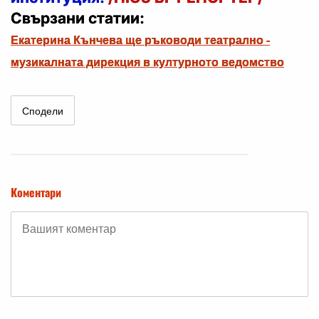
Свързани статии:
Екатерина Кънчева ще ръководи театрално -
музикалната дирекция в културното ведомство
Сподели
Коментари