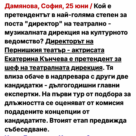
Дамянова, София, 25 юни /
Кой е
претендентът в най-голяма степен за
поста "директор" на театрално -
музикалната дирекция на културното
ведомство?
Директорът на
Пернишкия театър - актрисата
Екатерина Кънчева е претендент за
шеф на театралната дирекция
. Тя
влиза обаче в надпревара с други две
кандидатки - дългогодишни главни
експертки. На първи тур от подбора за
длъжността се оценяват от комисия
подадените концепции от
кандидатите. Втоият етап предвижда
събеседване.