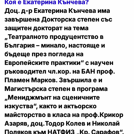
Коя е Екатерина Кънчева?
Доц. д-р Екатерина Кънчева има
завършена Докторска степен със
защитен докторат на тема
„Театралното продуцентство в
България – минало, настояще и
бъдеще през погледа на
Европейските практики“ с научен
ръководител чл.кор. на БАН проф.
Пламен Марков. Звършила е и
Магистърска степен в програма
„Мениджмънт на сценичните
изкуства“, както и актьорско
майсторство в класа на проф.Крикор
Азаряв, доц.Тодор Колев и Николай
Поляков към НАТФИЗ „Кр. Сарафов“.