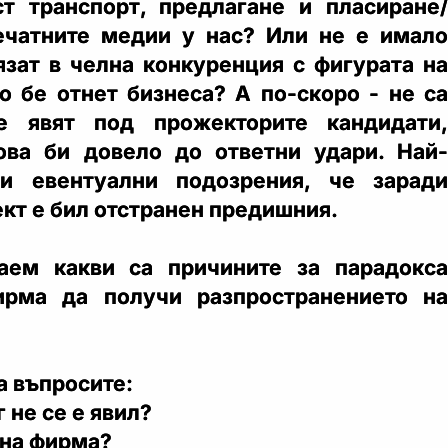
т транспорт, предлагане и пласиране/
ечатните медии у нас? Или не е имало
зат в челна конкуренция с фигурата на
то бе отнет бизнеса? А по-скоро - не са
е явят под прожекторите кандидати,
ова би довело до ответни удари. Най-
ди евентуални подозрения, че заради
ект е бил отстранен предишния.
ем какви са причините за парадокса
ирма да получи разпространението на
а въпросите:
 не се е явил?
на фирма?