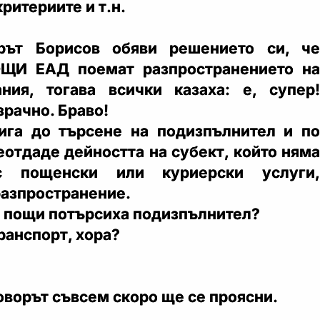
ритериите и т.н.
рът Борисов обяви решението си, че
ЩИ ЕАД поемат разпространението на
ния, тогава всички казаха: е, супер!
зрачно. Браво!
ига до търсене на подизпълнител и по
еотдаде дейността на субект, който няма
 пощенски или куриерски услуги,
разпространение.
 пощи потърсиха подизпълнител?
ранспорт, хора?
оворът съвсем скоро ще се проясни.