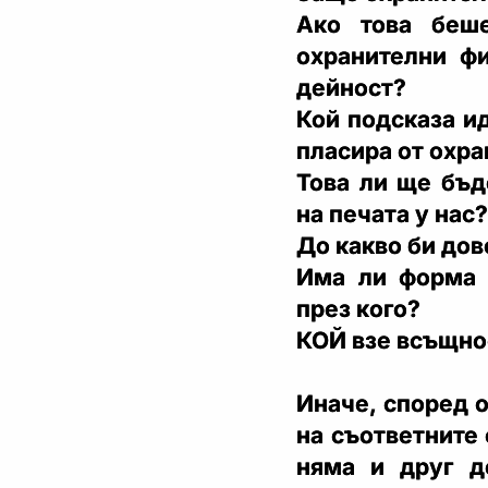
Ако това беш
охранителни фи
дейност?
Кой подсказа и
пласира от охр
Това ли ще бъд
на печата у нас?
До какво би дов
Има ли форма 
през кого?
КОЙ взе всъщнос
Иначе, според 
на съответните 
няма и друг д