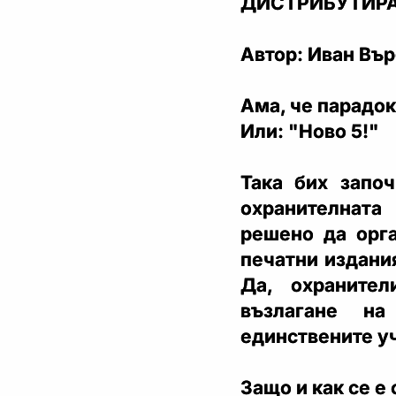
ДИСТРИБУТИРА
Автор: Иван Въ
Ама, че парадок
Или: "Ново 5!"
Така бих започ
охранителна
решено да орга
печатни издани
Да, охраните
възлагане н
единствените уч
Защо и как се е