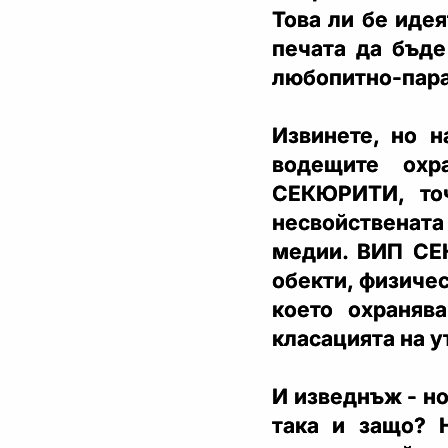
Това ли бе иде
печата да бъде
любопитно-пара
Извинете, но 
водещите охр
СЕКЮРИТИ, то
несвойствената
медии. ВИП СЕ
обекти, физичес
което охраняв
класацията на 
И изведнъж - но
така и защо? 