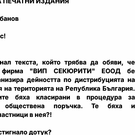
 ПЕЧАТНИ ИЗДАНИЯ
рбанов
с!
нал текста, който трябва да обяви, че
та фирма "ВИП СЕКЮРИТИ" ЕООД бе
низира дейността по дистрибуцията на
я на територията на Република България.
лите бяха класирани в процедура за
а обществена поръчка. Те бяха и
астници в нея?!
 стигнало дотук?