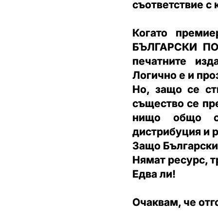
съответствие с к
Когато премие
БЪЛГАРСКИ ПО
печатните изда
Логично е и про
Но, защо се ст
същество се пр
нищо общо с
дистрибуция и 
Защо Български
Нямат ресурс, т
Едва ли!
Очаквам, че отг