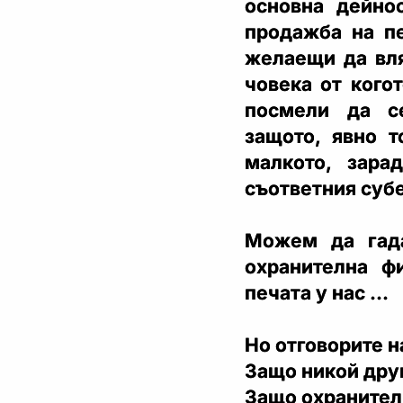
основна дейнос
продажба на п
желаещи да вля
човека от кого
посмели да с
защото, явно т
малкото, зара
съответния суб
Можем да гада
охранителна ф
печата у нас ...
Но отговорите н
Защо никой друг
Защо охранител