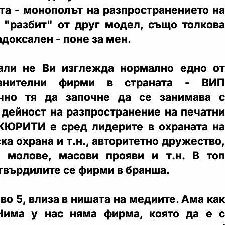
ята - монополът на разпространението на
 "разбит" от друг модел, също толкова
доксален - поне за мен.
нали не Ви изглежда нормално едно от
анителни фирми в страната - ВИП
чно тя да започне да се занимава с
 дейност на разпространение на печатни
КЮРИТИ е сред лидерите в охраната на
ка охрана и т.н., авторитетно дружество,
а молове, масови прояви и т.н. В топ
утвърдилите се фирми в бранша.
во 5, влиза в нишата на медиите. Ама как
Нима у нас няма фирма, която да е с