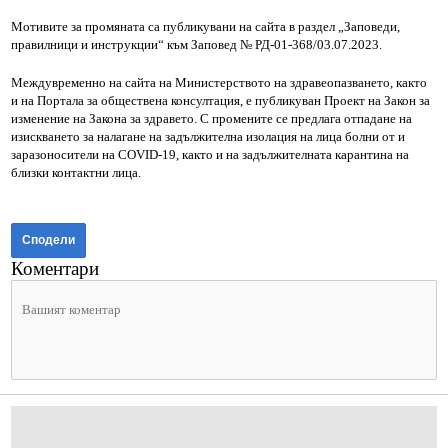
Мотивите за промяната са публикувани на сайта в раздел „Заповеди,
правилници и инструкции“ към Заповед № РД-01-368/03.07.2023.
Междувременно на сайта на Министерството на здравеопазването, както
и на Портала за обществена консултация, е публикуван Проект на Закон за
изменение на Закона за здравето. С промените се предлага отпадане на
изискването за налагане на задължителна изолация на лица болни от и
заразоносители на COVID-19, както и на задължителната карантина на
близки контактни лица.
Сподели
Коментари