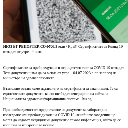
НЮЗ БГ РЕПОРТЕР, СОФУЯ, 3 юли
/ Край! Сертификатите за Ковид 19
отпадат от утре - 4 юли.
Сертификатите за преболедуване и отрицателен тест за COVID-19 отпадат.
Тези документи няма да са в сила от утре – 04.07.2023 г. по заповед на
министъра на здравеопазването.
Възможно остава само издаването на сертификати за ваксинация. Те са
единствените документи, които ще бъдат генерирани на сайта на
Националната здравноинформационна система - his.bg.
При необходимост от предоставяне на документ за лабораторно
изследване или преболедуване на COVID-19, лечебните заведения ще
могат да издават медицински документ с такава информация, който да се
използва за конкретното искане.