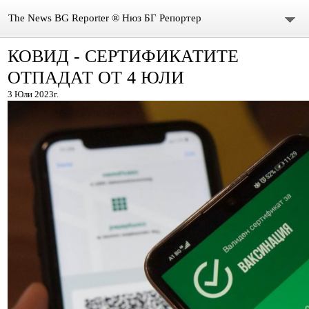
The News BG Reporter ® Нюз БГ Репортер
КОВИД - СЕРТИФИКАТИТЕ
НОВИНИ
ОТПАДАТ ОТ 4 ЮЛИ
ЗА НАС
3 Юли 2023г.
КОНТАКТИ
ВИДЕО
DONATION
ISSN : 3033-1684
Иван Върбанов – журналист | The News BG Reporter
РЕДАКЦИОННА ПОЛИТИКА НА THE NEWS BG REPORTER