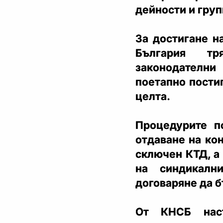
дейности и груп
За достигане н
България тр
законодателн
поетапно пости
целта.
Процедурите п
отдаване на ко
сключен КТД, а
на синдикалн
договаряне да б
От КНСБ наст