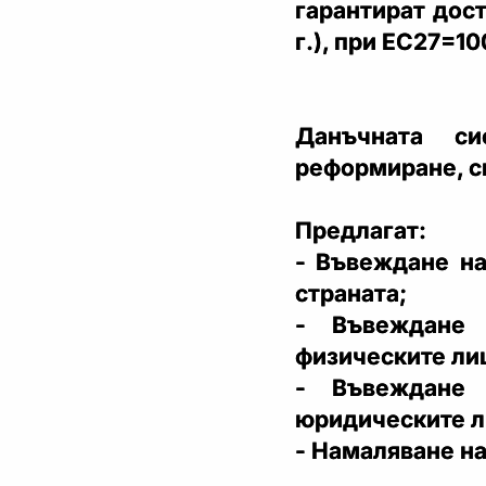
гарантират дост
г.), при ЕС27=10
Данъчната с
реформиране, с
Предлагат:
- Въвеждане н
страната;
- Въвеждане
физическите ли
- Въвеждане
юридическите л
- Намаляване на