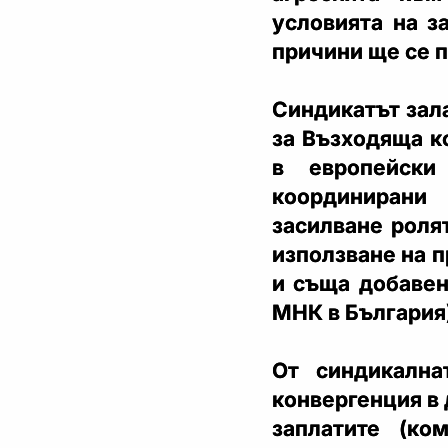
условията на з
причини ще се 
Синдикатът зал
за Възходяща к
в европейски
координирани 
засилване роля
използване на п
и съща добавен
МНК в България
От синдикална
конвергенция в 
заплатите (ко