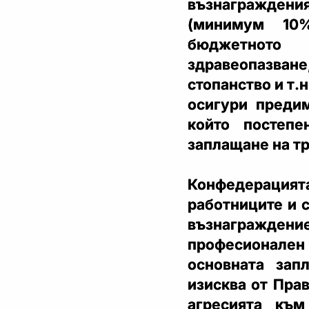
възнагражден
(минимум 10%
бюджетното
здравеопазване
стопанство и т.н
осигури преди
който постеп
заплащане на тр
Конфедерацият
работниците и 
възнагражде
професионале
основната зап
изисква от Пра
агресията към