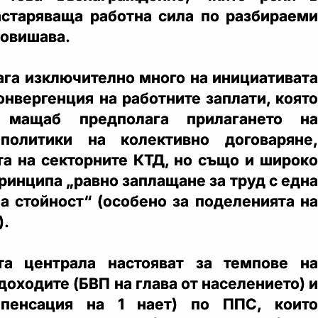
астаряваща работна сила по разбираеми
повишава.
ага изключително много на инициативата
онвергенция на работните заплати, която
 мащаб предполага прилагането на
политики на колективно договаряне,
та на секторните КТД, но също и широко
ринципа „равно заплащане за труд с една
а стойност“ (особено за поделенията на
).
та централа настояват за темпове на
доходите (БВП на глава от населението) и
мпенсация на 1 нает) по ППС, които