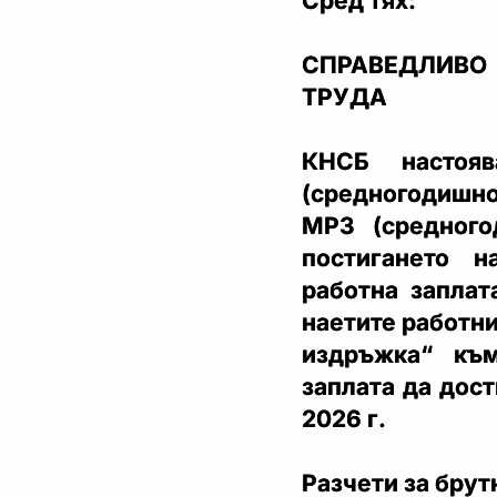
Сред тях:
СПРАВЕДЛИВ
ТРУДА
КНСБ настоя
(средногодишно
МРЗ (средного
постигането 
работна заплат
наетите работни
издръжка“ къ
заплата да дос
2026 г.
Разчети за брут