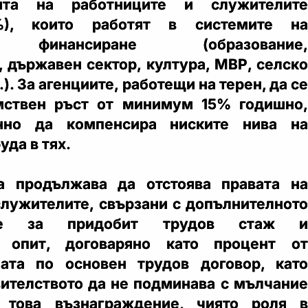
ията на работниците и служителите
), които работят в системите на
 финансиране (образование,
, държавен сектор, култура, МВР, селско
.). За агенциите, работещи на терен, да се
мствен ръст от минимум 15% годишно,
енно да компенсира ниските нива на
уда в тях.
а продължава да отстоява правата на
служителите, свързани с допълнителното
ние за придобит трудов стаж и
н опит, договаряно като процент от
лата по основен трудов договор, като
вителството да не подминава с мълчание
 това възнаграждение, чиято роля в