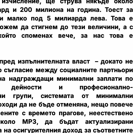
 изчисление, ще струва някъде около
рд и 200 милиона на година. Тоест за
ни малко под 5 милиарда лева. Това е
можем да стигнем до тези величини, а с
който споменах вече, за нас това е
пред изпълнителната власт – докато не
о съгласие между социалните партньори
 на надграждащи минимални заплати по
ки дейности и професионално-
нни групи, системата от минимални
оходи да не бъде отменяна, нещо повече
ените с времето прагове, неестествено
около МРЗ, да бъдат актуализирани
а на осигурителния доход за съответните