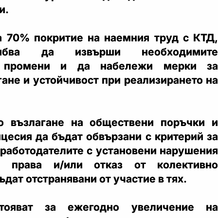
и.
а 70% покритие на наемния труд с КТД,
ябва да извърши необходимите
и промени и да набележи мерки за
гане и устойчивост при реализирането на
о възлагане на обществени поръчки и
нцесия да бъдат обвързани с критерий за
 работодателите с установени нарушения
и права и/или отказ от колективно
ъдат отстранявани от участие в тях.
ояват за ежегодно увеличение на