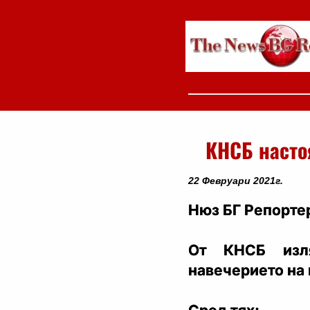
КНСБ настоя
22 Февруари 2021г.
Нюз БГ Репортер
От КНСБ изл
навечерието на 