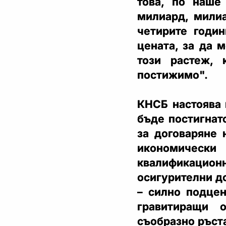
това, по наше
милиард, милиа
четирите годи
цената, за да 
този растеж, 
постижимо".
КНСБ настоява 
бъде постигнат
за договаряне
икономичес
квалификацио
осигурителни д
– силно подцен
гравитиращи 
съобразно ръст