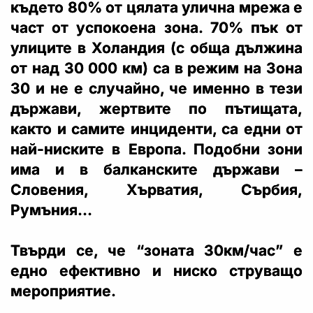
където 80% от цялата улична мрежа е
част от успокоена зона. 70% пък от
улиците в Холандия (с обща дължина
от над 30 000 км) са в режим на Зона
30 и не е случайно, че именно в тези
държави, жертвите по пътищата,
както и самите инциденти, са едни от
най-ниските в Европа. Подобни зони
има и в балканските държави –
Словения, Хърватия, Сърбия,
Румъния…
Твърди се, че “зоната 30км/час” е
едно ефективно и ниско струващо
мероприятие.