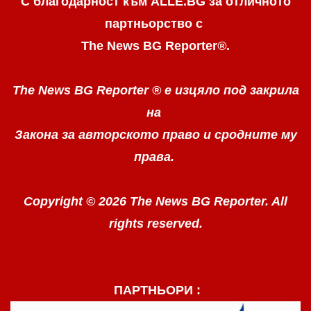
С благодарност към ALLE.BG
за отличното
партньорство с
The News BG Reporter
®
.
The News BG Reporter ®
е изцяло под закрила
на
Закона за авторското право
и сродните му
права.
Copyright © 2026 The News BG Reporter. All
rights reserved.
ПАРТНЬОРИ :