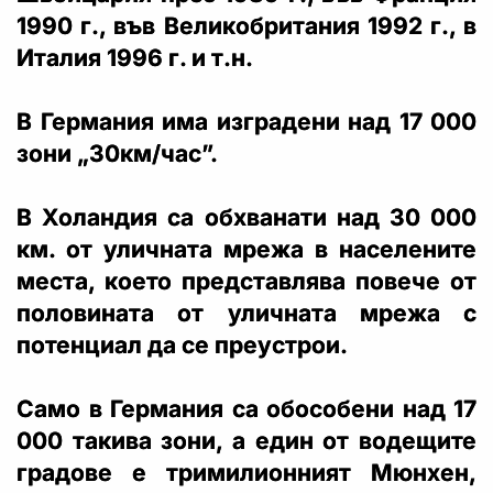
1990 г., във Великобритания 1992 г., в
Италия 1996 г. и т.н.
В Германия има изградени над 17 000
зони „30км/час”.
В Холандия са обхванати над 30 000
км. от уличната мрежа в населените
места, което представлява повече от
половината от уличната мрежа с
потенциал да се преустрои.
Само в Германия са обособени над 17
000 такива зони, а един от водещите
градове е тримилионният Мюнхен,