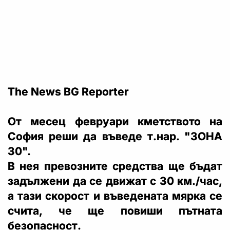
The News BG Reporter
От месец февруари кметството на
София реши да въведе т.нар. "ЗОНА
30".
В нея превозните средства ще бъдат
задължени да се движат с 30 км./час,
а тази скорост и въведената мярка се
счита, че ще повиши пътната
безопасност.