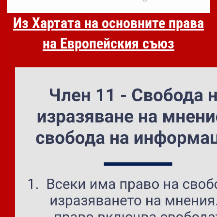
Из Хартата на основните права
на Европейския съюз