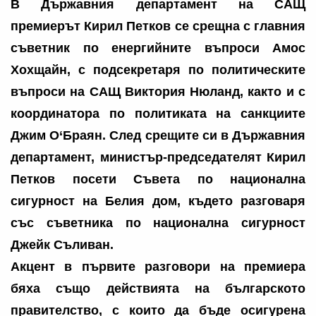
В Държавния департамент на САЩ
премиерът Кирил Петков се срещна с главния
съветник по енергийните въпроси Амос
Хохщайн, с подсекретаря по политическите
въпроси на САЩ Виктория Нюланд, както и с
координатора по политиката на санкциите
Джим О‘Браян. След срещите си в Държавния
департамент, министър-председателят Кирил
Петков посети Съвета по национална
сигурност на Белия дом, където разговаря
със съветника по национална сигурност
Джейк Съливан.
Акцент в първите разговори на премиера
бяха също действията на българското
правителство, с които да бъде осигурена