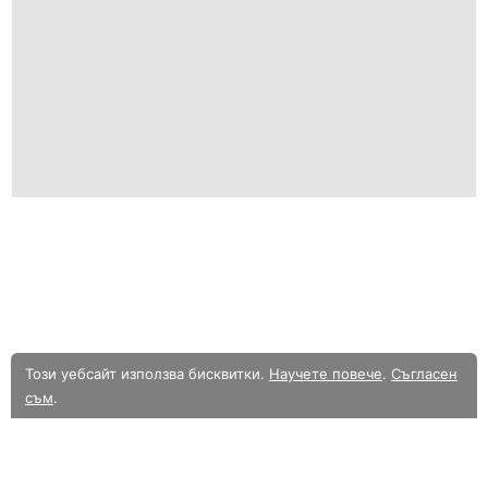
Този уебсайт използва бисквитки.
Научете повече
.
Съгласен
съм
.
В момента разглеждате олекотената мобилна версия на уебсайта.
Към
пълната версия.