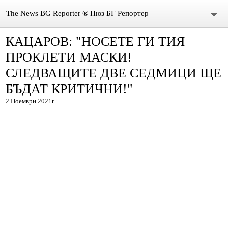
The News BG Reporter ® Нюз БГ Репортер
КАЦАРОВ: "НОСЕТЕ ГИ ТИЯ
НОВИНИ
ПРОКЛЕТИ МАСКИ!
ЗА НАС
СЛЕДВАЩИТЕ ДВЕ СЕДМИЦИ ЩЕ
БЪДАТ КРИТИЧНИ!"
КОНТАКТИ
2 Ноември 2021г.
ВИДЕО
DONATION
ISSN : 3033-1684
Иван Върбанов – журналист | The News BG Reporter
РЕДАКЦИОННА ПОЛИТИКА НА THE NEWS BG REPORTER