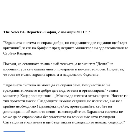
The News BG Reporter - София, 2 ноември 2021 г. /
"Здравната система се справя добре, но следващите две седмици ще бъдат
критични", заяви на брифинг пред медиите министъра на здравеопазването
Стойчо Кацаров.
Посочи, че сегашната вълна е най-тежката, а вариантът "Делта" на
коронавируса се е оказал много по-заразен и по-смъртоносен. Подчерта,
че това не е само здравна криза, а и национално бедствие.
"Здравната система не може да се справи сама, без участието на
гражданите, колкото и добре да е подготвена и организирана" - заяви
министър Кацаров и призова - „Можем да излезем от тази криза. Носете ги
тия проклети маски. Следващите няколко седмици не излизайте, ако не е
крайно необходимо ! Дезинфектирайте, проветрявайте, стойте на
дистанция и най важното нещо - ваксинирайте се. Здравната система не
може да се справи сама без участието на всички нас като граждани.
Ситуацията е критична и ще бъде такава в следващите няколко седмици.“