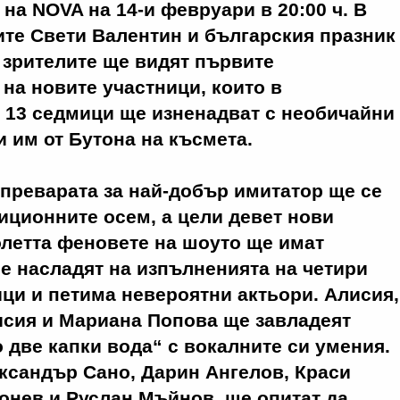
на NOVA на 14-и февруари в 20:00 ч. В
те Свети Валентин и българския празник
 зрителите ще видят първите
а новите участници, които в
 13 седмици ще изненадват с необичайни
и им от Бутона на късмета.
дпреварата за най-добър имитатор ще се
иционните осем, а цели девет нови
олетта феновете на шоуто ще имат
е насладят на изпълненията на четири
ци и петима невероятни актьори. Алисия,
исия и Мариана Попова ще завладеят
о две капки вода“ с вокалните си умения.
ксандър Сано, Дарин Ангелов, Краси
онев и Руслан Мъйнов, ще опитат да