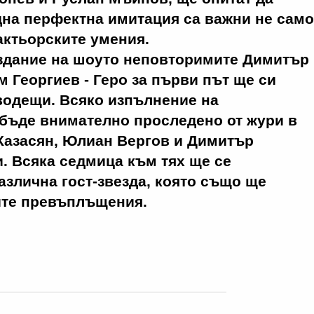
една перфектна имитация са важни не само
 актьорските умения.
здание на шоуто неповторимите Димитър
м Георгиев - Геро за първи път ще си
водещи. Всяко изпълнение на
 бъде внимателно проследено от жури в
Казасян, Юлиан Вергов и Димитър
. Всяка седмица към тях ще се
злична гост-звезда, която също ще
ите превъплъщения.