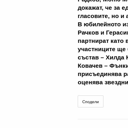
докажат, че за 
гласовите, но и
В юбилейното и
Рачков и Гераси
партнират като 
участниците ще
състав – Хилда 
Ковачев – Фънки
присъединява ра
оценява звездн
Сподели