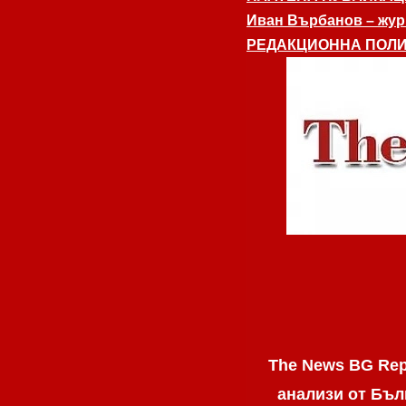
Иван Върбанов – журн
РЕДАКЦИОННА ПОЛИ
The News BG Rep
анализи от Бъл