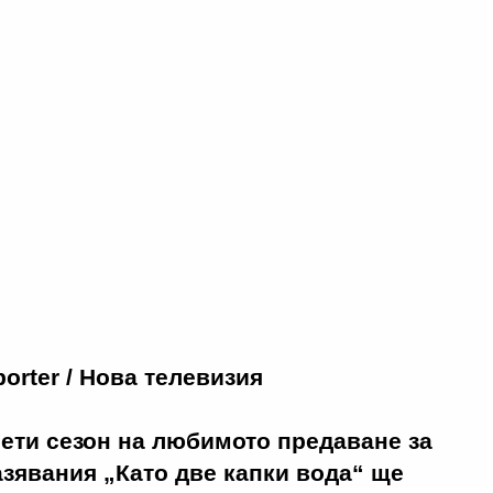
orter / Нова телевизия
ети сезон на любимото предаване за
зявания „Като две капки вода“ ще