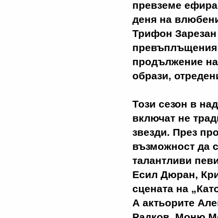
превземе ефира 
деня на влюбени
Трифон Зарезан
превъплъщения н
продължение на
образи, отреден
Този сезон в на
включат не трад
звезди. През пр
възможност да с
талантливи певи
Есил Дюран, Кр
сцената на „Кат
А актьорите Але
Радков, Моню М