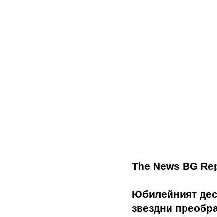
The News BG Rep
Юбилейният дес
звездни преобра