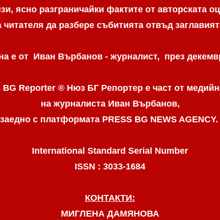
и, ясно разграничaйки фактите от авторската оц
а читателя да разбере събитията отвъд заглавият
а е от Иван Върбанов - журналист, през декемвр
 BG Reporter ® Нюз БГ Репортер
е част от медийн
на журналиста Иван Върбанов,
заедно с платформата PRESS BG NEWS AGENCY
International Standard Serial Number
ISSN : 3033-1684
КОНТАКТИ:
МИГЛЕНА ДАМЯНОВА