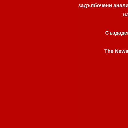
задълбочени анализ
н
Създаден
The News