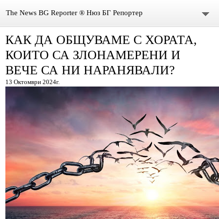
The News BG Reporter ® Нюз БГ Репортер
КАК ДА ОБЩУВАМЕ С ХОРАТА,
НОВИНИ
КОИТО СА ЗЛОНАМЕРЕНИ И
ЗА НАС
ВЕЧЕ СА НИ НАРАНЯВАЛИ?
13 Октомври 2024г.
КОНТАКТИ
ВИДЕО
DONATION
ISSN : 3033-1684
Иван Върбанов – журналист | The News BG Reporter
РЕДАКЦИОННА ПОЛИТИКА НА THE NEWS BG REPORTER