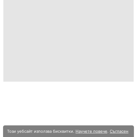
Този уебсайт използва бисквитки.
Научете повече
.
Съгласен