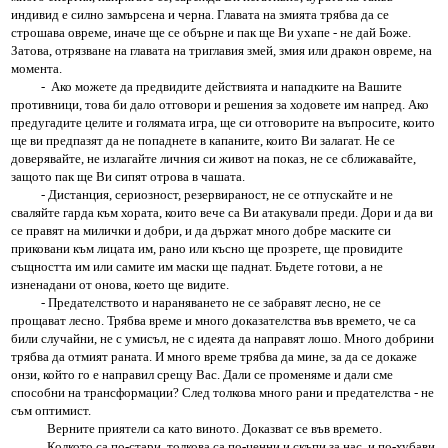
индивид е силно замърсена и черна. Главата на змията трябва да се
строшава овреме, иначе ще се обърне и пак ще Ви ухапе - не дай Боже.
Затова, отрязване на главата на триглавия змей, змия или дракон овреме, на
момента.
- Ако можете да предвидите действията и нападките на Вашите
противници, това би дало отговори и решения за ходовете им напред. Ако
предугадите целите и голямата игра, ще си отговорите на въпросите, които
ще ви предпазят да не попаднете в капаните, които Ви залагат. Не се
доверявайте, не излагайте личния си живот на показ, не се сближавайте,
защото пак ще Ви сипят отрова в чашата.
- Дистанция, сериозност, резервираност, не се отпускайте и не
сваляйте гарда към хората, които вече са Ви атакували преди. Дори и да ви
се правят на милички и добри, и да държат много добре маските си
приковани към лицата им, рано или късно ще прозрете, ще провидите
същността им или самите им маски ще паднат. Бъдете готови, а не
изненадани от онова, което ще видите.
- Предателството и нараняването не се забравят лесно, не се
прощават лесно. Трябва време и много доказателства във времето, че са
били случайни, не с умисъл, не с идеята да направят лошо. Много добрини
трябва да отмият раната. И много време трябва да мине, за да се докаже
онзи, който го е направил срещу Вас. Дали се променяме и дали сме
способни на трансформации? След толкова много рани и предателства - не
съм оптимист.
Верните приятели са като виното. Доказват се във времето.
Колкото са по-стари, толкова са по-ценни и скъпи за нас, и по-хубави