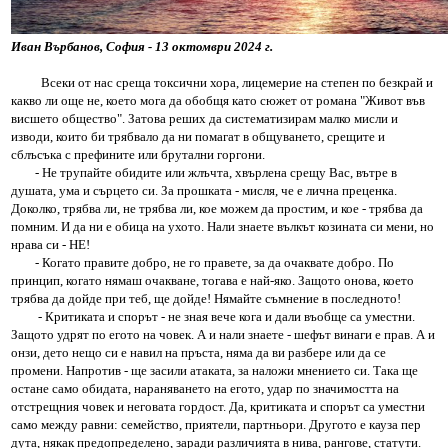
Иван Върбанов, София - 13 октомври 2024 г.
Всеки от нас среща токсични хора, лицемерие на степен по безкрай и
какво ли още не, което мога да обобщя като сюжет от романа "Живот във
висшето общество". Затова реших да систематизирам малко мисли и
изводи, които би трябвало да ни помагат в общуването, срещите и
сблъсъка с префините или брутални горгони.
- Не трупайте обидите или жлъчта, хвърлена срещу Вас, вътре в
душата, ума и сърцето си. За прошката - мисля, че е лична преценка.
Доколко, трябва ли, не трябва ли, кое можем да простим, и кое - трябва да
помним. И да ни е обица на ухото. Нали знаете вълкът козината си мени, но
нрава си - НЕ!
- Когато правите добро, не го правете, за да очаквате добро. По
принцип, когато нямаш очакване, тогава е най-яко. Защото онова, което
трябва да дойде при теб, ще дойде! Нямайте съмнение в последното!
- Критиката и спорът - не зная вече кога и дали въобще са уместни.
Защото удрят по егото на човек. А и нали знаете - шефът винаги е прав. А и
онзи, дето нещо си е навил на пръста, няма да ви разбере или да се
промени. Напротив - ще засили атаката, за наложи мнението си. Така ще
остане само обидата, нараняването на егото, удар по значимостта на
отстрещния човек и неговата гордост. Да, критиката и спорът са уместни
само между равни: семейство, приятели, партньори. Другото е кауза пер
дута, някак предопределено, заради различията в нива, рангове, статути.