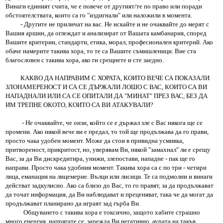
Винаги единият счита, че е повече от другият/те по право или поради
обстоятелствата, които са го "издигнали" или наложили в момента.
- Другите не приличат на вас. Не искайте и не очаквайте до мерят с
Вашия аршин, да оглеждат и анализират от Вашата камбанария, според
Вашите критерии, стандарти, етика, морал, професионален критерий. Ако
обаче намерите такива хора, то те са Вашите съмишленици. Вие ста
благословен с такива хора, ако ги срещнете и сте заедно.
КАКВО ДА НАПРАВИМ С ХОРАТА, КОИТО ВЕЧЕ СА ПОКАЗАЛИ
ЗЛОНАМЕРЕНОСТ И СА СЕ ДЪРЖАЛИ ЛОШО С ВАС, КОИТО СА ВИ
НАПАДНАЛИ ИЛИ СА СЕ ОПИТАЛИ ДА "МИНАТ" ПРЕЗ ВАС, БЕЗ ДА
ИМ ТРЕПНЕ ОКОТО, КОИТО СА ВИ АТАКУВАЛИ?
- Не очаквайте, че онзи, който се е държал зле с Вас някога ще се
промени. Ако някой вече ви е предал, то той ще продължава да го прави,
просто чака удобен момент. Може да стои в привидна усмивка,
притвореност, прикритост, но, уверявам Ви, някой "замахнал" ли е срещу
Вас, за да Ви дискредитира, унижи, злепостави, нападне - пак ще го
направи. Просто чака удобния момент. Такива хора са с по три - четири
лица, еманация на лицемерие. Вълци или лисици. Те са подмолни и винаги
действат задкулисно. Ако са близо до Вас, то го правят, за да продължават
да точат информация, да Ви наблюдават и преценяват, така че да могат да
продължават планирано да играят зад гърба Ви.
Общуването с такива хора е токсично, защото хабите страшно
много енергия, напрягате се, зарежда Ви негативно, аурата на такъв