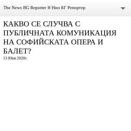
The News BG Reporter ® Нюз БГ Репортер
КАКВО СЕ СЛУЧВА С
НОВИНИ
ПУБЛИЧНАТА КОМУНИКАЦИЯ
ЗА НАС
НА СОФИЙСКАТА ОПЕРА И
БАЛЕТ?
КОНТАКТИ
13 Юни 2020г.
ВИДЕО
DONATION
ISSN : 3033-1684
Иван Върбанов – журналист | The News BG Reporter
РЕДАКЦИОННА ПОЛИТИКА НА THE NEWS BG REPORTER