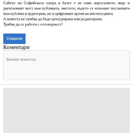
Сайтът на Софийската опера и балет е не само виртуалното лице и
дигиталният мост към публиката, мястото, където се излъчват посланията
към публика и аудитории, но и цифровият архив на институцията.
А паметта не трябва да бъде цензурирана или редактирана.
Трябва да се работи с отговорност!
Сподели
Коментари