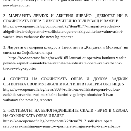
news-bg-reporter
2. МАРГАРИТА ЛЕВЧУК И АБИГЕЙЛ ЛИВАЙС: „ДЕБЮТЪТ НИ В
СОФИЙСКАТА ОПЕРА Е ИЗКЛЮЧИТЕЛНО ВЪЛНУВАЩ И ВАЖЕН!
https://www.operasofia.bg/component/k2/item/8177-margarita-levchuk-i-
abigeil-livais-debyutat-ni-v-sofiiskata-opera-e-izklyuchitelno-valnuvasht-i-
vazhen-ivan-varbanov-the-news-bg-reporter
3. Лауреати от оперния конкурс в Талин пеят в „Капулети и Монтеки“ на
сцената на Софийската опера
https://www.operasofia.bg/news/8165-laureati-ot-operniya-konkurs-v-talin-
peyat-v-kapuleti-i-monteki-na-stzenata-na-sofiiskata-opera-ivan-varbanov-
the-news-bg-reporter
4. СОЛИСТИ НА СОФИЙСКАТА ОПЕРА И ДОЛОРА ЗАДЖИК
СЪТВОРИХА СВОИ МУЗИКАЛНИ КАРТИНИ В ГАЛЕРИЯ ОБОРИЩЕ 5
https://www.operasofia.bg/news/8034-solisti-na-sofiiskata-opera-i-dolora-
zadzhik-satvoriha-svoi-muzikalni-kartini-v-galeriya-oborishte-5-ivan-
varbanov-the-news-bg-reporter
5. ФЕСТИВАЛЪТ НА БЕЛОГРАДЧИШКИТЕ СКАЛИ - ВРЪХ В СЕЗОНА
НА СОФИЙСКАТА ОПЕРА И БАЛЕТ
https://www.operasofia.bg/component/k2/item/7912-sofiiskata-opera-
satvoryava-mashina-na-vremeto-v-peshterata-magura-avtor-ivan-varbanov