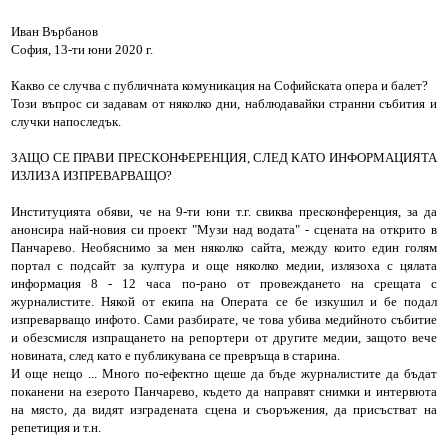
Иван Върбанов
София, 13-ти юни 2020 г.
Какво се случва с публичната комуникация на Софийската опера и балет?
Този въпрос си задавам от няколко дни, наблюдавайки странни събития и
случки напоследък.
ЗАЩО СЕ ПРАВИ ПРЕСКОНФЕРЕНЦИЯ, СЛЕД КАТО ИНФОРМАЦИЯТА
ИЗЛИЗА ИЗПРЕВАРВАЩО?
Институцията обяви, че на 9-ти юни т.г. свиква пресконференция, за да
анонсира най-новия си проект "Музи над водата" - сцената на открито в
Панчарево. Необяснимо за мен няколко сайта, между които един голям
портал с подсайт за култура и още няколко медии, излязоха с цялата
информация 8 - 12 часа по-рано от провеждането на срещата с
журналистите. Някой от екипа на Операта се бе изкушил и бе подал
изпреварващо инфото. Сами разбирате, че това убива медийното събитие
и обезсмисля изпращането на репортери от другите медии, защото вече
новината, след като е публикувана се превръща в старина.
И още нещо ... Много по-ефектно щеше да бъде журналистите да бъдат
поканени на езерото Панчарево, където да направят снимки и интервюта
на място, да видят изградената сцена и съоръжения, да присъстват на
репетиция и т.н.