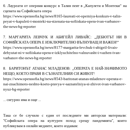
6. Лауреати от оперния конкурс в Талин пеят в „Капулети и Монтеки“ на
сцената на Софийската опера
https://www.operasofia.bg/news/8165-laureati-ot-operniya-konkurs-v-talin-
peyat-v-kapuleti-i-monteki-na-stzenata-na-sofiiskata-opera-ivan-varbanov-
the-news-bg-reporter
7. МАРГАРИТА ЛЕВЧУК И АБИГЕЙЛ ЛИВАЙС: „ДЕБЮТЪТ НИ В
СОФИЙСКАТА ОПЕРА Е ИЗКЛЮЧИТЕЛНО ВЪЛНУВАЩ И ВАЖЕН!“
https://www.operasofia.bg/news/8177-margarita-levchuk-i-abigeil-livais-
debyutat-ni-v-sofiiskata-opera-e-izklyuchitelno-valnuvasht-i-vazhen-ivan-
varbanov-the-news-bg-reporter
8. БАРИТОНЪТ АТАНАС МЛАДЕНОВ: „ОПЕРАТА Е НАЙ-ЗНАЧИМОТО
НЕЩО, КОЕТО ПРАВЯ В СЪЗНАТЕЛНИЯ СИ ЖИВОТ!
https://www.operasofia.bg/news/8543-baritonat-atanas-mladenov-operata-e-
nai-znachimoto-neshto-koeto-pravya-v-saznatelniya-si-zhivot-ivan-varbanov-
nyuz-bg-reporter
... сигурно има и още ...
Така се бе случило с един от последните ми авторски материали:
"Софийската опера на културен поход срещу пандемията", които
публикувам в онлайн медиите, които издавам: