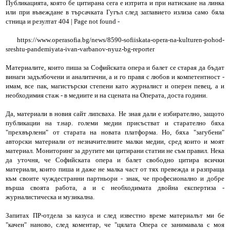
Публикацията, която бе цитирана сега е изтрита и при натискане на линка
или при въвеждане в търсачката Гугъл след заглавието излиза само бяла
стница и резултат 404 | Page not found -
https://www.operasofia.bg/news/8590-sofiiskata-opera-na-kulturen-pohod-
sreshtu-pandemiyata-ivan-varbanov-nyuz-bg-reporter
Материалите, които пиша за Софийската опера и балет се старая да бъдат
винаги задълбочени и аналитични, а и го правя с любов и компетентност -
имам, все пак, магистърски степени като журналист и оперен певец, а и
необходимия стаж - в медиите и на сцената на Операта, доста години.
Да, материали в новия сайт липсваха. Не зная дали е избирателно, защото
публикации на т.нар. големи медии присъстват и старателно бяха
"прехвърлени" от старата на новата платформа. Но, бяха "загубени"
авторски материали от незначителните малки медии, сред които и моят
материал. Мониторинг за другите ми цитирани статии не съм правил. Нека
да уточня, че Софийската опера и балет свободно цитира всички
материали, които пиша и даже не малка част от тях превежда и разпраща
към своите чуждестранни партньори - знак, че професионално и добре
върша своята работа, а и с необходимата двойна експертиза -
журналистическа и музикална.
Запитах ПР-отдела за казуса и след известно време материалът ми бе
"качен" наново, след коментар, че "цялата Опера се занимавала с моя