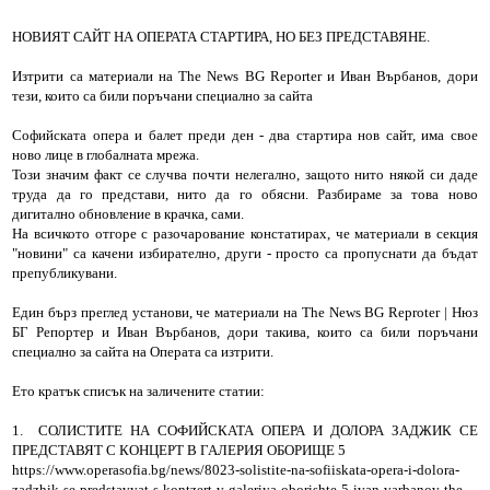
НОВИЯТ САЙТ НА ОПЕРАТА СТАРТИРА, НО БЕЗ ПРЕДСТАВЯНЕ.
Изтрити са материали на The News BG Reporter и Иван Върбанов, дори
тези, които са били поръчани специално за сайта
Софийската опера и балет преди ден - два стартира нов сайт, има свое
ново лице в глобалната мрежа.
Този значим факт се случва почти нелегално, защото нито някой си даде
труда да го представи, нито да го обясни. Разбираме за това ново
дигитално обновление в крачка, сами.
На всичкото отгоре с разочарование констатирах, че материали в секция
"новини" са качени избирателно, други - просто са пропуснати да бъдат
препубликувани.
Един бърз преглед установи, че материали на The News BG Reproter | Нюз
БГ Репортер и Иван Върбанов, дори такива, които са били поръчани
специално за сайта на Операта са изтрити.
Ето кратък списък на заличените статии:
1. СОЛИСТИТЕ НА СОФИЙСКАТА ОПЕРА И ДОЛОРА ЗАДЖИК СЕ
ПРЕДСТАВЯТ С КОНЦЕРТ В ГАЛЕРИЯ ОБОРИЩЕ 5
https://www.operasofia.bg/news/8023-solistite-na-sofiiskata-opera-i-dolora-
zadzhik-se-predstavyat-s-kontzert-v-galeriya-oborishte-5-ivan-varbanov-the-