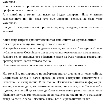
материал".
Явно колегите не разбират, че тези действия са извън всякакви етични и
професионални стандарти.
А и никой не е молил или искал да бъдем цитирани. Нито е взимал
разрешението ни. Но, след като сме цитирани веднъж, да бъде трит
материал/и ...?
Как да го тълкувам - някой е разпоредил, недоглеждане, лично решение -
на кого?
Кой и защо изтрива архивът/масивът от написаното от журналистите?
Как се прави селекцията - кой да остане и кой не?
И в крайна сметка нали си давате сметка, че така се "цензурират" вече
публикувани от Софийската опера журналистически статии и материали.
Разбира се, че официалното обяснение може да бъде човешка грешка при
прехвърлянето, което ставало ръчно.
Поне така по неофициален път се опитаха да ми обяснят колеги.
Но, моля Ви, мигрирането на информацията от стария към новия сайт на
Софийската опера и балет трябва да стане софтуерно автоматично и
цялостно, не избирателно. И не ръчно. Немислимо е цялата информация:
афиши, състави, дати, изпълнители, новини, снимки и други, "наливано" с
години, сега някой да изисква да бъде прехвърляно ръчно от шепа хора.
Извинете, но това ми прилича на преписването на стари книги в манастир,
вечер на свещ, с перо и мастило. Никой вече не работи така, нали?