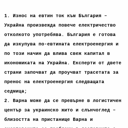
1. Износ на евтин ток към България –
Украйна произвежда повече електричество
отколкото употребява. България е готова
да изкупува по-евтината електроенергия и
по този начин да влива свеж капитал в
икономиката на Украйна. Експерти от двете
страни започват да проучват трасетата за
пренос на електроенергия следващата
седмица;
2. Варна може да се превърне в логистичен
център за украинско жито и слънчоглед –
близостта на пристанище Варна и