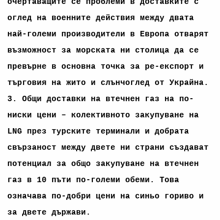
очертаващите се проблеми в доставките с
оглед на военните действия между двата
най-големи производители в Европа отварят
възможност за морската ни столица да се
превърне в основна точка за ре-експорт и
търговия на жито и слънчоглед от Украйна.
3. Общи доставки на втечнен газ на по-
ниски цени – колективното закупуване на
LNG през турските терминали и добрата
свързаност между двете ни страни създават
потенциал за общо закупуване на втечнен
газ в 10 пъти по-големи обеми. Това
означава по-добри цени на синьо гориво и
за двете държави.