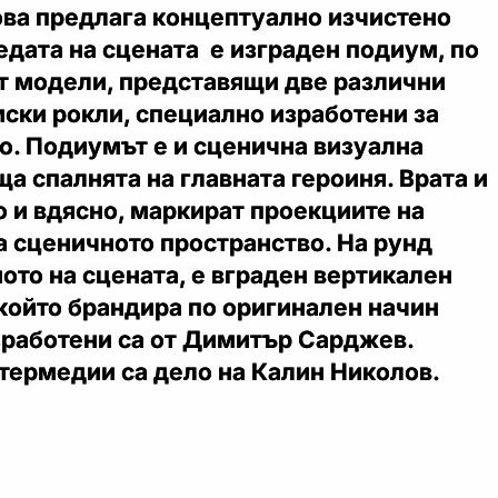
ва предлага концептуално изчистено
едата на сцената е изграден подиум, по
т модели, представящи две различни
ски рокли, специално изработени за
о. Подиумът е и сценична визуална
а спалнята на главната героиня. Врата и
о и вдясно, маркират проекциите на
а сценичното пространство. На рунд
ното на сцената, е вграден вертикален
който брандира по оригинален начин
зработени са от Димитър Сарджев.
термедии са дело на Калин Николов.