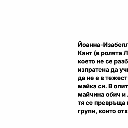
Йоанна-Изабелл
Кант (в ролята 
което не се разб
изпратена да уч
да не е в тежес
майка си. В опи
майчина обич и 
тя се превръща 
групи, които от