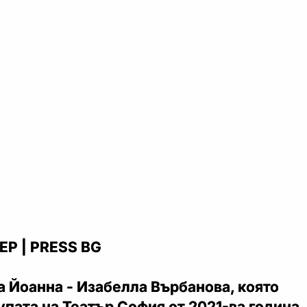
Р | PRESS BG
 Йоанна - Изабелла Върбанова, която
рупата на Театър София от 2021-ва година,