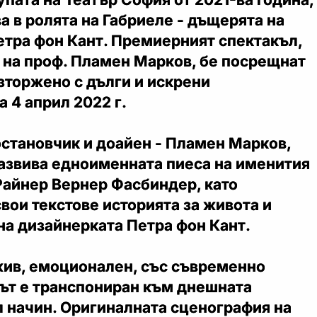
 в ролята на Габриеле - дъщерята на
етра фон Кант. Премиерният спектакъл,
 на проф. Пламен Марков, бе посрещнат
зторжено с дълги и искрени
 4 април 2022 г.
остановчик и доайен - Пламен Марков,
азвива едноименната пиеса на именития
Райнер Вернер Фасбиндер, като
вои текстове историята за живота и
на дизайнерката Петра фон Кант.
жив, емоционален, със съвременно
ът е транспониран към днешната
л начин. Оригиналната сценография на