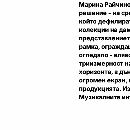
Марина Райчино
решение - на ср
който дефилира
колекции на дам
представлениет
рамка, ограждащ
огледало - вляв
триизмерност н
хоризонта, в дъ
огромен екран, 
продукцията. И
Музикалните ин