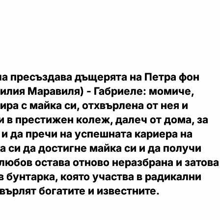
а пресъздава дъщерята на Петра фон
Лилия Маравиля) - Габриеле: момиче,
ира с майка си, отхвърлена от нея и
и в престижен колеж, далеч от дома, за
т и да пречи на успешната кариера на
та си да достигне майка си и да получи
любов остава отново неразбрана и затова
в бунтарка, която участва в радикални
хвърлят богатите и известните.