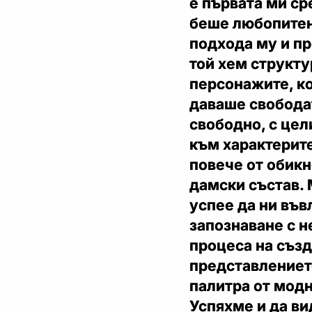
е първата ми ср
беше любопитен
подхода му и пр
той хем структу
персонажите, ко
даваше свобода
свободно, с цел
към характерите
повече от обикн
дамски състав. 
успее да ни във
запознаване с н
процеса на създ
представлениет
палитра от модн
Успяхме и да в