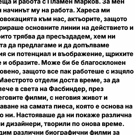
еща и работа с Пламен Марков. За мен
 начинът му на работа. Хареса ми
овокацията към нас, актьорите, защото
рираше основните линии на действието и
ито трябва да пресъздадем, хем ни
та да предлагаме и да допълваме
ия си потенциал и въображение, щрихите
 и образите. Може би бе благосклонен
овено, защото все пак работеше с изцяло
Маестрото отдели доста време, за да
лече в света на Фасбиндер, през
еговите филми, с неговия живот и
аване на самата пиеса, която е основа на
о ни. Настояваше да ни покаже различна
и дизайнери, творили по онова време.
идим различни биографични филми за