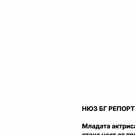
НЮЗ БГ РЕПОРТЕ
Младата актриса
стана част от т