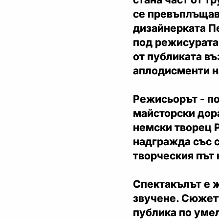
се превъплъщава
дизайнерката П
под режисурата
от публиката въ
аплодисменти на
Режисьорът - п
майсторски дор
немски творец 
надгражда със с
творческия път 
Спектакълът е 
звучене. Сюжет
публика по уме