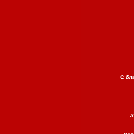
С бл
З