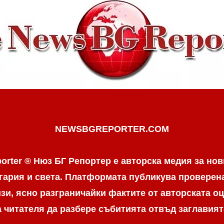
NEWSBGREPORTER.COM
orter ® Нюз БГ Репортер е авторска медия за нов
гария и света. Платформата публикува провере
и, ясно разграничaйки фактите от авторската оц
а читателя да разбере събитията отвъд заглавият