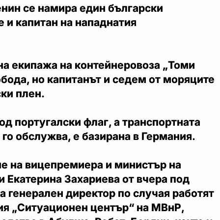
енин се намира един български
е и капитан на нападнатия
 на екипажа на контейнеровоза „Томи
обода, но капитанът и седем от моряците
ски плен.
од португалски флаг, а транспортната
 го обслужва, е базирана в Германия.
е на вицепремиера и министър на
 Екатерина Захариева от вчера под
а генерален директор по случая работят
ия „Ситуационен център“ на МВнР,