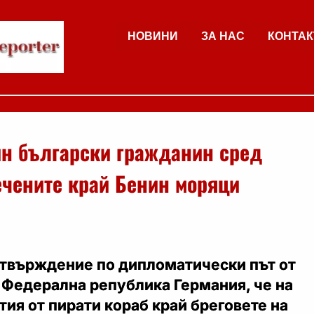
НОВИНИ
ЗА НАС
КОНТАК
н български гражданин сред
ечените край Бенин моряци
твърждение по дипломатически път от
 Федерална република Германия, че на
тия от пирати кораб край бреговете на