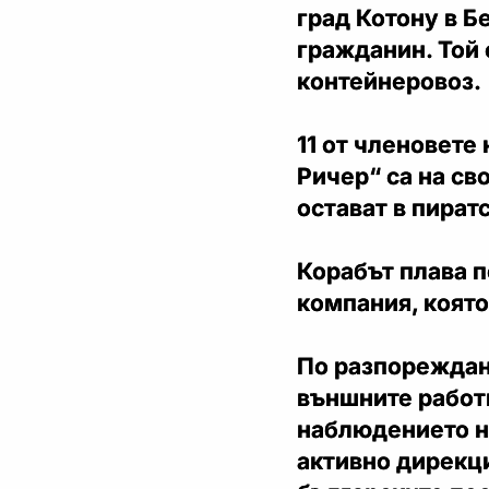
град Котону в Б
гражданин. Той 
контейнеровоз.
11 от членовете
Ричер“ са на св
остават в пират
Корабът плава п
компания, която
По разпореждан
външните работи
наблюдението н
активно дирекц