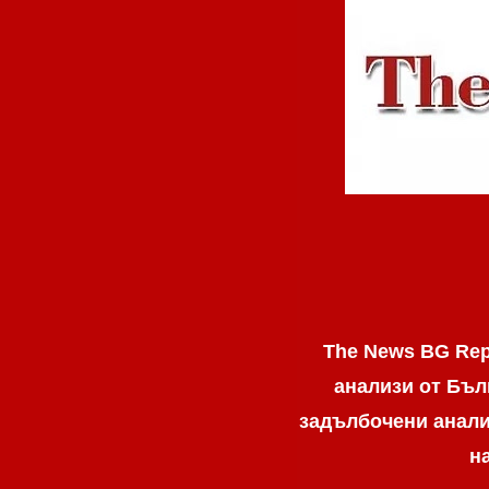
The News BG Rep
анализи от Бъл
задълбочени анализ
н