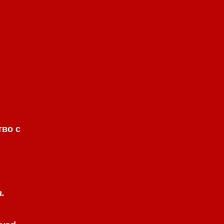
тво с
а.