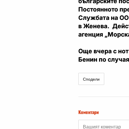
българските пос
Постоянното пр
Службата на ОО
в Женева. Дейс
агенция „Морск
Още вчера с но
Бенин по случая
Сподели
Коментари