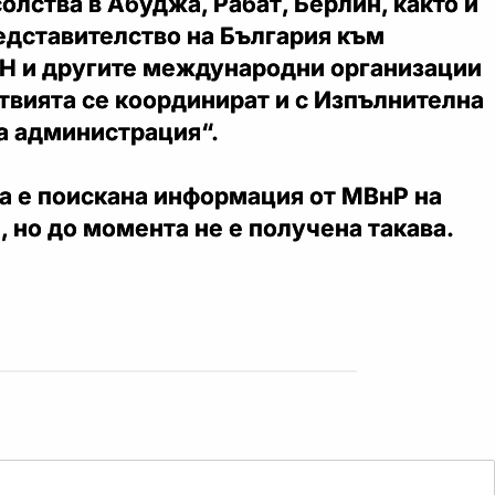
олства в Абуджа, Рабат, Берлин, както и
едставителство на България към
Н и другите международни организации
твията се координират и с Изпълнителна
а администрация“.
та е поискана информация от МВнР на
, но до момента не е получена такава.