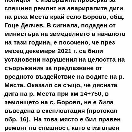
спешния ремонт на авариралите диги
на река Места край село Борово, общ.
Гоце Делчев.
В сигнала, подаден от
министъра на земеделието в началото
на тази година, е посочено, че през
месец декември 2021 г. са били
установени нарушения на целостта на
съоръжения за предпазване от
вредното въздействие на водите на р.
Места
. Оказало се също, че дясната
дига на р. Места при км 14+750, в
землището на с. Борово, не е била
въведена в експлоатация (протокол
обр. 16). На това място е бил правен
ремонт по спешност, като е изготвен