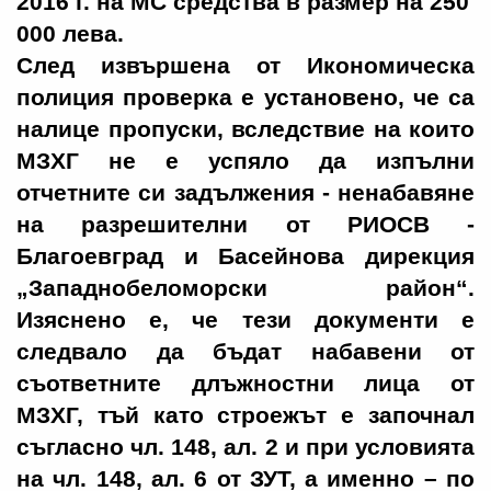
2016 г. на МС средства в размер на 250
000 лева.
След извършена от Икономическа
полиция проверка е установено, че са
налице пропуски, вследствие на които
МЗХГ не е успяло да изпълни
отчетните си задължения - ненабавяне
на разрешителни от РИОСВ -
Благоевград и Басейнова дирекция
„Западнобеломорски район“.
Изяснено е, че тези документи е
следвало да бъдат набавени от
съответните длъжностни лица от
МЗХГ, тъй като строежът е започнал
съгласно чл. 148, ал. 2 и при условията
на чл. 148, ал. 6 от ЗУТ, а именно – по