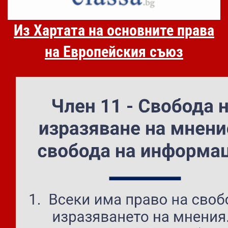
Из Хартата на основните права
на Европейския съюз