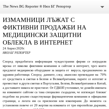
The News BG Reporter ® Нюз БГ Репортер
ИЗМАМНИЦИ ЛЪЖАТ С
НОВИНИ
ФИКТИВНИ ПРОДАЖБИ НА
ЗА НАС
МЕДИЦИНСКИ ЗАЩИТНИ
ОБЛЕКЛА В ИНТЕРНЕТ
КОНТАКТИ
24 Април 2020г.
ВИДЕО
НЮЗ БГ РЕПОРТЕР
Според придобитата информация чуждестранни фирми се изградили
DONATION
мрежа от няколко фиктивни компании и сайтове в интернет, чрез които
предлагат медицинско оборудване за защита от вируса, предназначено за
здравни работници. Според данните, след авансово превеждане на 70%
ISSN : 3033-1684
от средствата в сметки в Белгия и Великобритания, парите се изтеглят и
преместват в други сметки в Португалия, Белгия, Великобритания и Китай,
Иван Върбанов – журналист | The News BG Reporter
а доставките никога не пристигат. От ГДБОП уточняват, че домейн имената
на измамните сайтове са така специално създадени, че изглеждат близки/
подобни на реално съществуващи фармацевтични компании и официални
РЕДАКЦИОННА ПОЛИТИКА НА THE NEWS BG REPORTER
страници, а логата им са присвоени или изкопирани. До момента са
установени повече от 20 жертви на измамата от три европейски държави,