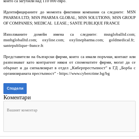
които са загубили над 110 000 евро.
Идентифицираните до момента фиктивни компании са следните: MSN
PHARMA LTD; MSN PHARMA GLOBAL; MSN SOLUTIONS; MSN GROUP
OF COMPANIES; MEDICAL LEASE.; SANTE PUBLIQUE FRANCE
Използваните домейн имена са следните: msngloballtd.com;
msnbgloballtd.com; oxyline.com; oxylinepharma.com; goldmedical.fr;
santepublique–france.fr.
Представители на български фирми, които са имали поръчки, контакт или
разпознават като контрагент някоя от споменатите фирми, могат да се
обърнат и да сигнализират в отдел „Киберпрестъпност“ в ГД „Борба с
организираната престъпност“ - https://www.cybercrime.bg/bg
Сподели
Коментари