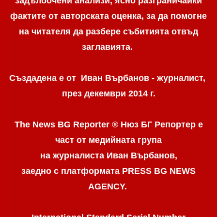
задълбочени анализи, ясно разграничaйки
фактите от авторската оценка, за да помогне
на читателя да разбере събитията отвъд
заглавията.
Създадена е от Иван Върбанов - журналист,
през декември 2014 г.
The News BG Reporter ® Нюз БГ Репортер
е
част от медийната група
на журналиста Иван Върбанов,
заедно с платформата PRESS BG NEWS
AGENCY.