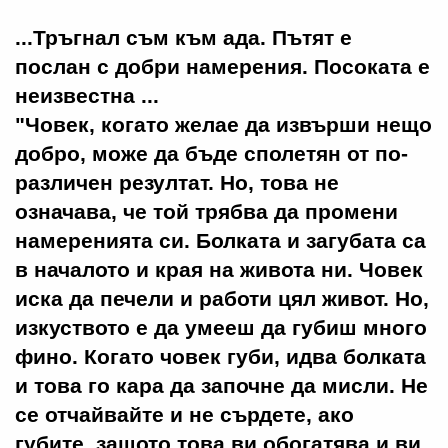
...Тръгнал съм към ада. Пътят е
послан с добри намерения. Посоката е
неизвестна ...
"Човек, когато желае да извърши нещо
добро, може да бъде сполетян от по-
различен резултат. Но, това не
означава, че той трябва да промени
намеренията си. Болката и загубата са
в началото и края на живота ни. Човек
иска да печели и работи цял живот. Но,
изкуството е да умееш да губиш много
фино. Когато човек губи, идва болката
и това го кара да започне да мисли. Не
се отчайвайте и не сърдете, ако
губите, защото това ви обогатява и ви