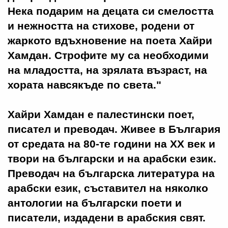
Нека подарим на децата си смелостта
и нежността на стихове, родени от
жаркото вдъхновение на поета Хайри
Хамдан. Строфите му са необходими
на младостта, на зрялата възраст, на
хората навсякъде по света."
Хайри Хамдан е палестински поет,
писател и преводач. Живее в България
от средата на 80-те години на XX век и
твори на български и на арабски език.
Преводач на българска литература на
арабски език, съставител на няколко
антологии на български поети и
писатели, издадени в арабския свят.