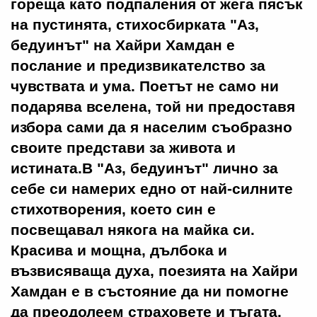
гореща като подпаления от жега пясък
на пустинята, стихосбирката "Аз,
бедуинът" на Хайри Хамдан е
послание и предизвикателство за
чувствата и ума. Поетът не само ни
подарява вселена, той ни предоставя
избора сами да я населим съобразно
своите представи за живота и
истината.В "Аз, бедуинът" лично за
себе си намерих едно от най-силните
стихотворения, което син е
посвещавал някога на майка си.
Красива и мощна, дълбока и
възвисяваща духа, поезията на Хайри
Хамдан е в състояние да ни помогне
да преодолеем страховете и тъгата.