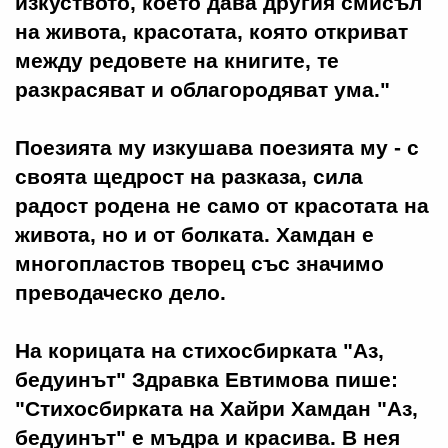
изкуството, което дава другия смисъл
на живота, красотата, която откриват
между редовете на книгите, те
разкрасяват и облагородяват ума."
Поезията му изкушава поезията му - с
своята щедрост на разказа, сила
радост родена не само от красотата на
живота, но и от болката. Хамдан е
многопластов творец със значимо
преводаческо дело.
На корицата на стихосбирката "Аз,
бедуинът" Здравка Евтимова пише:
"Стихосбирката на Хайри Хамдан "Аз,
бедуинът" е мъдра и красива. В нея