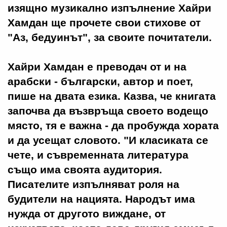
изящно музикално изпълнение Хайри
Хамдан ще прочете свои стихове от
"Аз, бедуинът", за своите почитатели.
Хайри Хамдан е преводач от и на
арабски - български, автор и поет,
пише на двата езика. Казва, че книгата
започва да възвръща своето водещо
място, тя е важна - да пробужда хората
и да усещат словото. "И класиката се
чете, и съвременната литература
също има своята аудитория.
Писателите изпълняват роля на
будители на нацията. Народът има
нужда от другото виждане, от