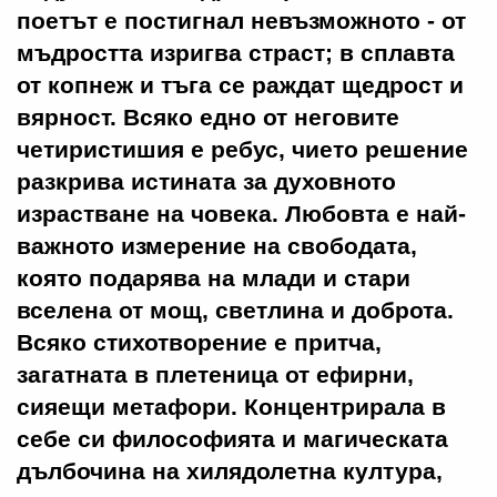
поетът е постигнал невъзможното - от
мъдростта изригва страст; в сплавта
от копнеж и тъга се раждат щедрост и
вярност. Всяко едно от неговите
четиристишия е ребус, чието решение
разкрива истината за духовното
израстване на човека. Любовта е най-
важното измерение на свободата,
която подарява на млади и стари
вселена от мощ, светлина и доброта.
Всяко стихотворение е притча,
загатната в плетеница от ефирни,
сияещи метафори. Концентрирала в
себе си философията и магическата
дълбочина на хилядолетна култура,