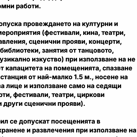
омни работи.
допуска провеждането на културни и
ероприятия (фестивали, кина, театри,
вления, сценични прояви, концерти,
 библиотеки, занятия от танцовото,
узикално изкуство) при използване на не
т капацитета на помещенията, спазване
станция от най-малко 1.5 м., носене на
а лице и използване само на седящи
рти, фестивали, театри, циркови
и други сценични прояви).
рил се допускат посещенията в
хранене и развлечения при използване на