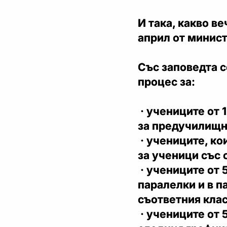
И така, какво в
април от минис
Със заповедта 
процес за:
· учениците от 
за предучилищн
· учениците, ко
за ученици със
· учениците от 5
паралелки и в п
съответния клас
· учениците от 5