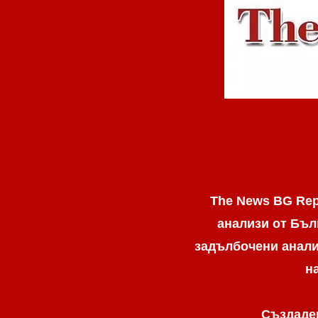
The News BG Rep
анализи от Бъл
задълбочени анализ
н
Създаден