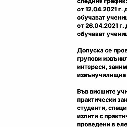
следния график
от 12.04.2021 г.
обучават ученици
от 26.04.2021 г.
обучават ученици
Допуска се про
групови извънкл
интереси, заним
извънучилищна с
Във висшите уч
практически зан
студенти, спец
изпити с практи
проведени в еле