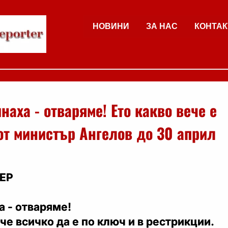
НОВИНИ
ЗА НАС
КОНТАК
наха - отваряме! Ето какво вече е
от министър Ангелов до 30 април
ЕР
 - отваряме!
ече всичко да е по ключ и в рестрикции.