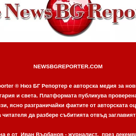
NEWSBGREPORTER.COM
orter ® Нюз БГ Репортер е авторска медия за нов
гария и света. Платформата публикува провере
и, ясно разграничaйки фактите от авторската оц
а читателя да разбере събитията отвъд заглавият
а е от Иван Върбанов - журналист, през декемвр