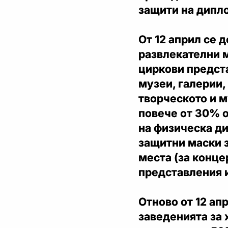
защити на дипл
От 12 април се 
развлекателни м
циркови предста
музеи, галерии,
творческото и м
повече от 30% о
на физическа ди
защитни маски з
места (за конце
представления 
Отново от 12 ап
заведенията за 