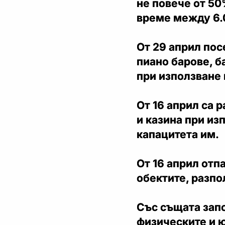
не повече от 50
време между 6.0
От 29 април пос
пиано барове, б
при използване 
От 16 април са 
и казина при из
капацитета им.
От 16 април отп
обектите, разпо
Със същата зап
физическите и ю