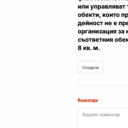
или управляват 
обекти, които п
дейност не е пр
организация за 
съответния обек
8 кв. м.
Сподели
Коментари