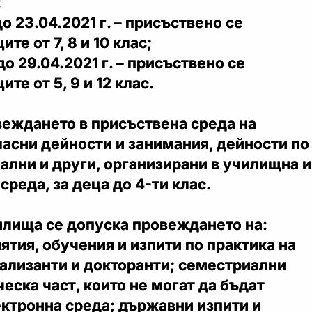
:
 до 23.04.2021 г. – присъствено се
те от 7, 8 и 10 клас;
 до 29.04.2021 г. – присъствено се
те от 5, 9 и 12 клас.
веждането в присъствена среда на
асни дейности и занимания, дейности по
ални и други, организирани в училищна и
реда, за деца до 4-ти клас.
илища се допуска провеждането на:
ятия, обучения и изпити по практика на
иализанти и докторанти; семестриални
ческа част, които не могат да бъдат
ктронна среда; държавни изпити и