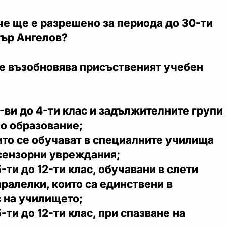
ече ще е разрешено за периода до 30-ти
тър Ангелов?
се възобновява присъственият учебен
1-ви до 4-ти клас и задължителните групи
о образование;
ито се обучават в специалните училища
 сензорни увреждания;
-ти до 12-ти клас, обучавани в слети
аралелки, които са единствени в
 на училището;
-ти до 12-ти клас, при спазване на