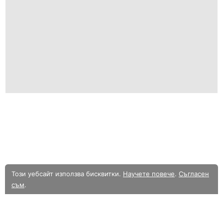
Този уебсайт използва бисквитки.
Научете повече
.
Съгласен
съм
.
В момента разглеждате олекотената мобилна версия на уебсайта.
Към
пълната версия.