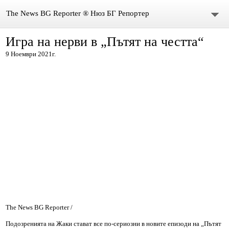
The News BG Reporter ® Нюз БГ Репортер
Игра на нерви в „Пътят на честта“
НОВИНИ
9 Ноември 2021г.
ЗА НАС
КОНТАКТИ
ВИДЕО
DONATION
ISSN : 3033-1684
Иван Върбанов – журналист | The News BG Reporter
РЕДАКЦИОННА ПОЛИТИКА НА THE NEWS BG REPORTER
The News BG Reporter /
Подозренията на Жаки стават все по-сериозни в новите епизоди на „Пътят