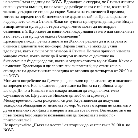
на честта“ тази седмица по NOVA. Вдовицата е сигурна, че Стивън изпитва
силни чувства към нея, но не може да разбере каква е тайната, която той
толкова усърдно се старае да скрие. Чашата на търпението й прелива,
когато за пореден път бизнесменът се държи потайно. Провокирана от
недоверието си към Стивън, Жаки се чувства принудена да изпрати Вихра
в апартамента му, за да потърси следи, които могат да потвърдят
съмненията й. Ще излезе ли наяве нова информация за него или съмненията
в почтеността му ще се окажат безпочвени?
Красимира вижда пречка в лицето на Жаки и е решена да я отстрани от
бизнеса с диаманти час по- скоро. Зарева смята, че може да уязви
вдовицата, като я лиши от партньора й Стивън. По тази причина измисля
коварно схема, която може да й осигури пълното съдействие на
бизнесмена в бъдещи сделки, както и отдалечаването му от Жаки. Какво е
намислила Красимира и ще се изпълни ли планът й, ще стане ясно в
епизодите на драматичната поредица от вторник до четвъртък от 20:00 ч.
по NOVA.
Мнимото погребение на Димитър ще постави прикритието му в опасност
за пореден път. Неочакваното пристигане на Бонка на гробищата ще
шокира Дичо и Николов и ще накара полицая да следи внимателно
случващото се. Ще успее ли Николов да изобличи Димитър?
Междувременно, след рождения си ден, Кера започва да получава
телефонни обаждания от непознат номер. Човекът отсреща не казва нито
дума и именно този факт я изнервя и плаши все повече. Възможно ли е на
пръв поглед безобидните позвънявания да прераснат в нещо по-
притеснително?
Не пропускайте „Пътят на честта“ от вторник до четвъртък в 20:00 ч. по
NOVA.