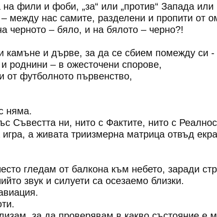
 на фили и фоби, „за“ или „против“ Запада или
а – между нас самите, разделени и пропити от о
 черното – бяло, и на бялото – черно?!
и камъне и дърве, за да се сбием помежду си -
 и роднини – в ожесточени спорове,
и от футболното първенство,
с няма.
ъс Съвестта ни, нито с Фактите, нито с Реалнос
 игра, а живата триизмерна матрица отвъд екра
-често гледам от балкона към небето, заради ст
ийто звук и силуети са осезаемо близки.
авиация.
оти.
лизам, за да проверявам в какво състояние е м