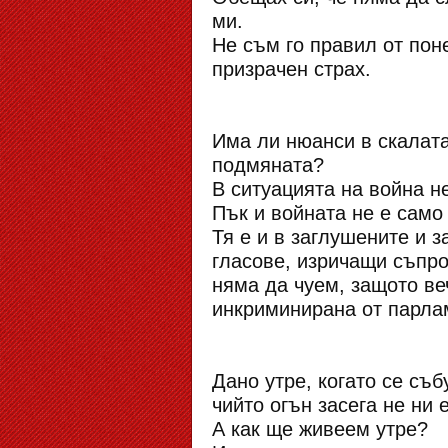
ми.
Не съм го правил от поне
призрачен страх.
Има ли нюанси в скалат
подмяната?
В ситуацията на война н
Пък и войната не е само
Тя е и в заглушените и 
гласове, изричащи съпро
няма да чуем, защото веч
инкриминирана от парла
Дано утре, когато се съ
чийто огън засега не ни 
А как ще живеем утре?