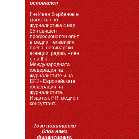
основател
Г-н Иван Върбанов е
магистър по
журналистика с над
25-годишен
професионален опит
в медии: телевизия,
преса, новинарски
агенции, радио. Член
е на IFJ -
Международната
федерация на
журналистите и на
EFJ - Европейската
федерация на
журналистите.
Издател, PR, медиен
консултант.
Този новинарски
блог няма
финансиране,