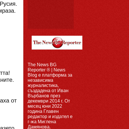
 Русия.
мраза.
The News BG
Reporter ® | News
тта!
Blog e платформа за
ните.
независима
журналистика,
създадена от Иван
Върбанов през
раха от
декември 2014 г. От
месец юни 2022
година Главен
редактор и издател е
г-жа Миглена
Дамянова.
азето