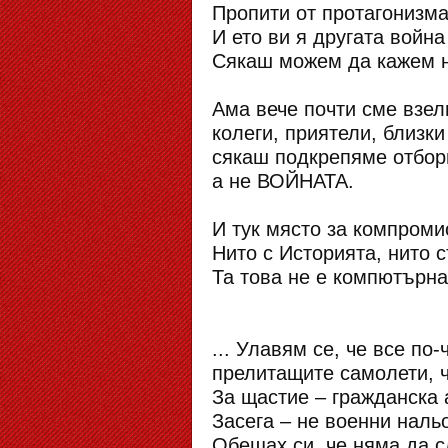
Пропити от протагонизма
И ето ви я другата войн
Сякаш можем да кажем на
Ама вече почти сме взел
колеги, приятели, близки
сякаш подкрепяме отбор
а не ВОЙНАТА.
И тук място за компроми
Нито с Историята, нито с
Та това не е компютърна
... Улавям се, че все по
прелитащите самолети, ч
За щастие – гражданска 
Засега – не военни наль
Обещах си, че няма да с