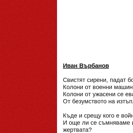
Иван Върбанов
Свистят сирени, падат бо
Колони от военни машини
Колони от ужасени се ева
От безумството на изтъп
Къде и срещу кого е вой
И още ли се съмняваме и
жертвата?