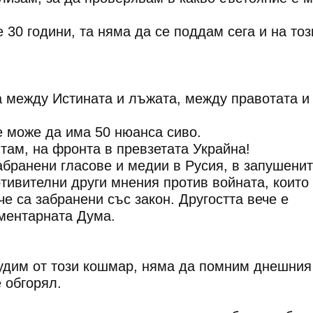
 30 години, та няма да се поддам сега и на тоз
а между Истината и лъжата, между правотата и
е може да има 50 нюанса сиво.
 там, на фронта в превзетата Украйна!
забранени гласове и медии в Русия, в запушени
тивителни други мнения против войната, които 
е са забранени със закон. Другостта вече е
ментарната Дума.
будим от този кошмар, няма да помним днешния
е обгорял.