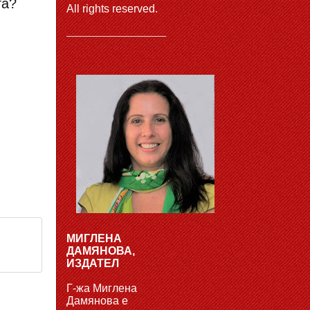
та?
All rights reserved.
МИГЛЕНА
ДАМЯНОВА,
ИЗДАТЕЛ
Г-жа Миглена
Дамянова е