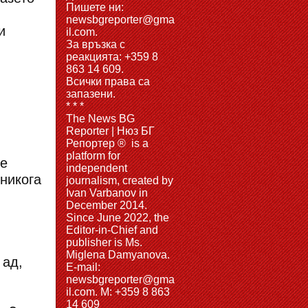
Пишете ни:
newsbgreporter@gma
и
il.com.
За връзка с
реакцията: +359 8
863 14 609.
Всички права са
запазени.
* * *
The News BG
Reporter | Нюз БГ
Репортер ® is a
platform for
те
independent
никога
journalism, created by
Ivan Varbanov in
December 2014.
Since June 2022, the
Editor-in-Chief and
publisher is Ms.
Miglena Damyanova.
 ад,
Е-mail:
newsbgreporter@gma
il.com. M: +359 8 863
14 609