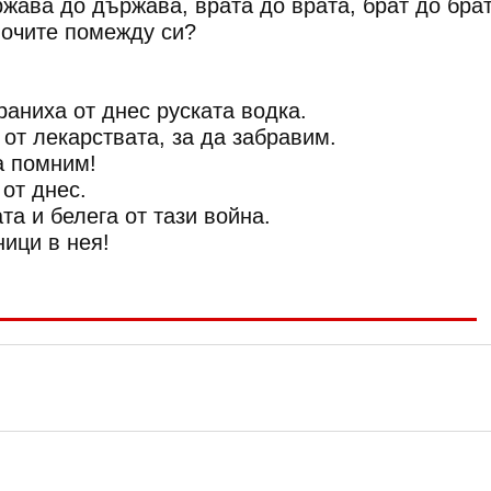
ржава до държава, врата до врата, брат до бра
в очите помежду си?
аниха от днес руската водка.
 от лекарствата, за да забравим.
а помним!
от днес.
та и белега от тази война.
ници в нея!