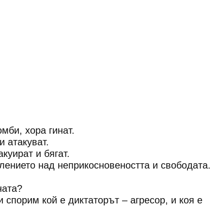
мби, хора гинат.
 атакуват.
куират и бягат.
лението над неприкосновеността и свободата.
ната?
 спорим кой е диктаторът – агресор, и коя е