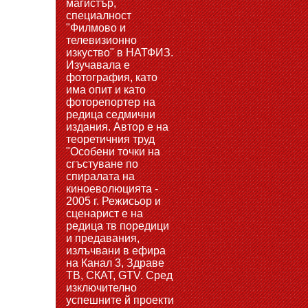
магистър,
специалност
"Филмово и
телевизионно
изкуство" в НАТФИЗ.
Изучавала е
фотография, като
има опит и като
фоторепортер на
редица седмични
издания. Автор е на
теоретичния труд
"Особени точки на
сгъстуване по
спиралата на
киноеволюцията -
2005 г. Режисьор и
сценарист е на
редица тв поредици
и предавания,
излъчвани в ефира
на Канал 3, Здраве
ТВ, СКАТ, GTV. Сред
изключително
успешните й проекти