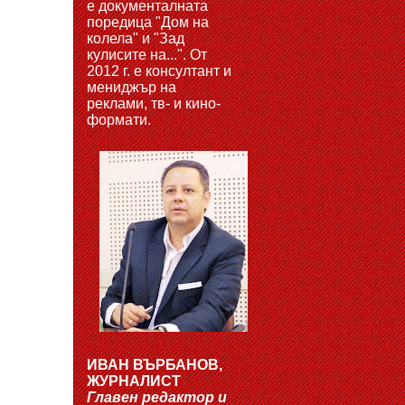
е документалната
поредица "Дом на
колела" и "Зад
кулисите на...". От
2012 г. е консултант и
мениджър на
реклами, тв- и кино-
формати.
ИВАН ВЪРБАНОВ,
ЖУРНАЛИСТ
Главен редактор и