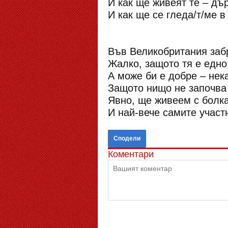
И как ще живеят те – дъ
И как ще се гледа/т/ме 
Във Великобритания забр
Жалко, защото тя е едно
А може би е добре – нек
Защото нищо не започва 
Явно, ще живеем с болка
И най-вече самите участ
Сподели
Коментари