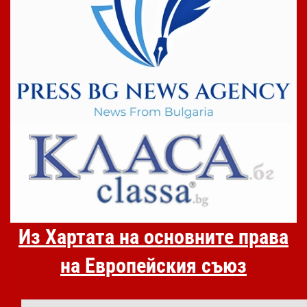
Из Хартата на основните права
на Европейския съюз