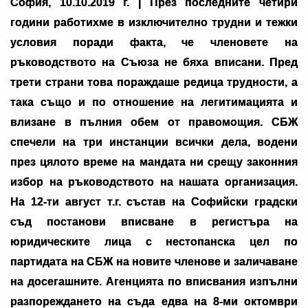
София, 10.10.2019 г. | През последните четири
години работихме в изключително трудни и тежки
условия поради факта, че членовете на
ръководството на Съюза не бяха вписани. Пред
трети страни това пораждаше редица трудности, а
така също и по отношение на легитимацията и
влизане в пълния обем от правомощия. СБЖ
спечели на три инстанции всички дела, водени
през цялото време на мандата ни срещу законния
избор на ръководството на нашата организация.
На 12-ти август т.г. състав на Софийски градски
съд постанови вписване в регистъра на
юридическите лица с нестопанска цел по
партидата на СБЖ на новите членове и заличаване
на досегашните. Агенцията по вписвания изпълни
разпореждането на съда едва на 8-ми октомври