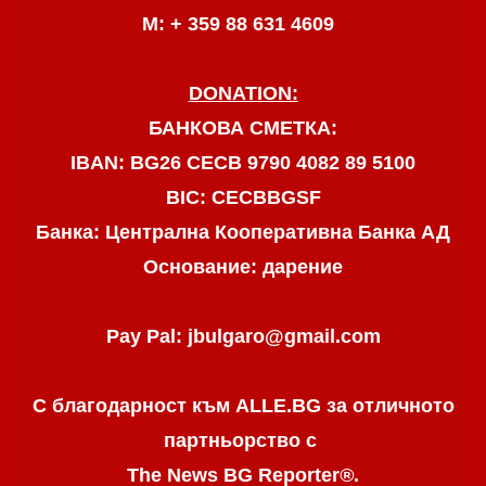
М: + 359 88 631 4609
DONATION:
БАНКОВА СМЕТКА:
IBAN: BG26 CECB 9790 4082 89 5100
BIC: CECBBGSF
Банка: Централна Кооперативна Банка АД
Основание: дарение
Pay Pal: jbulgaro@gmail.com
С благодарност към ALLE.BG
за отличното
партньорство с
The News BG Reporter
®
.