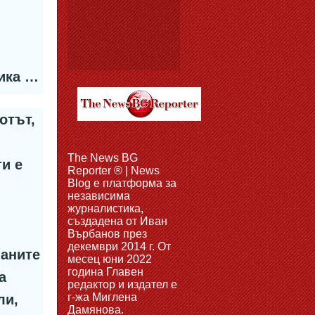
гика …
отът,
The News BG
ти е
Reporter ® | News
Blog e платформа за
независима
журналистика,
създадена от Иван
Върбанов през
декември 2014 г. От
паните
месец юни 2022
година Главен
а
редактор и издател е
г-жа Миглена
ли,
Дамянова.