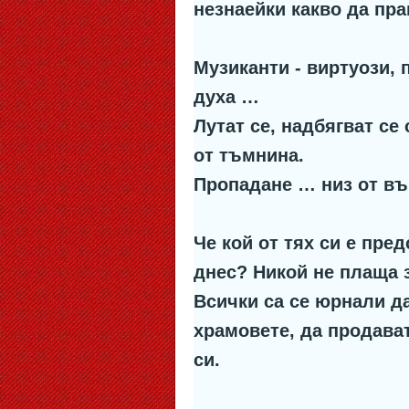
незнаейки какво да пра
Музиканти - виртуози, 
духа …
Лутат се, надбягват се
от тъмнина.
Пропадане … низ от въп
Че кой от тях си е пред
днес? Никой не плаща за
Всички са се юрнали да
храмовете, да продават
си.