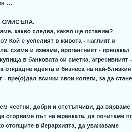
ея …
за СМИСЪЛА.
аме, какво следва, какво ще оставим?
шо? Кой е успелият в живота - наглият и
ла, схеми и измами, арогантният - прецакал
купища в банковата си сметка, агресивният -
а открадне идеята и бизнеса на най-близкия
 - пре(о)дал всички свои колеги, за да стане
ем честни, добри и отстъпчиви, да вярваме 
а сторваме път на мравката, да почитаме п
ко стоящите в йерархията, да уважаваме