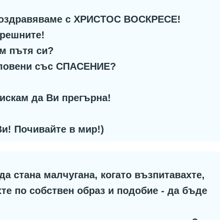
 поздравяваме с ХРИСТОС ВОСКРЕСЕ!
грешните!
м пътя си?
ловени със СПАСЕНИЕ?
 искам да Ви прегърна!
и! Почивайте в мир!)
а стана малчугана, когато възпитавахте,
те по собствен образ и подобие - да бъде