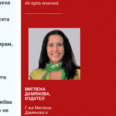
чеха
All rights reserved.
сега
ирам,
уга
МИГЛЕНА
ДАМЯНОВА,
ИЗДАТЕЛ
рябва
Г-жа Миглена
е не
Дамянова е