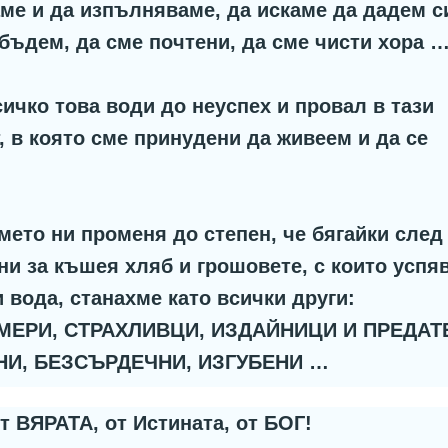
ме и да изпълняваме, да искаме да дадем с
а бъдем, да сме почтени, да сме чисти хора 
всичко това води до неуспех и провал в тази
 в която сме принудени да живеем и да се
мето ни променя до степен, че бягайки след
ни за къшея хляб и грошовете, с които успя
и вода, станахме като всички други:
МЕРИ, СТРАХЛИВЦИ, ИЗДАЙНИЦИ И ПРЕДАТ
НИ, БЕЗСЪРДЕЧНИ, ИЗГУБЕНИ …
от ВЯРАТА, от Истината, от БОГ!