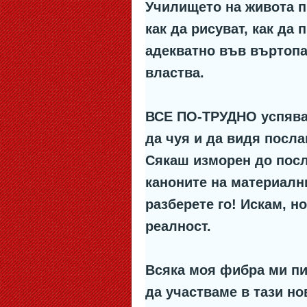
Училището на живота п
как да рисуват, как да 
адекватно във въртопа
властва.
ВСЕ ПО-ТРУДНО успявам
да чуя и да видя посла
Сякаш изморен до посл
каноните на материални
разберете го! Искам, н
реалност.
Всяка моя фибра ми пи
да участваме в тази но