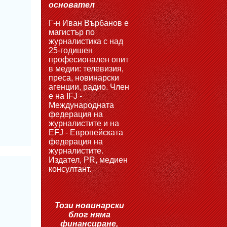
основател
Г-н Иван Върбанов е
магистър по
журналистика с над
25-годишен
професионален опит
в медии: телевизия,
преса, новинарски
агенции, радио. Член
е на IFJ -
Международната
федерация на
журналистите и на
EFJ - Европейската
федерация на
журналистите.
Издател, PR, медиен
консултант.
Този новинарски
блог няма
финансиране,