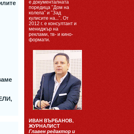
е документалната
илите
поредица "Дом на
…
колела" и "Зад
кулисите на...". От
2012 г. е консултант и
мениджър на
реклами, тв- и кино-
формати.
ваме
ЕЛИ,
ИВАН ВЪРБАНОВ,
ЖУРНАЛИСТ
Главен редактор и