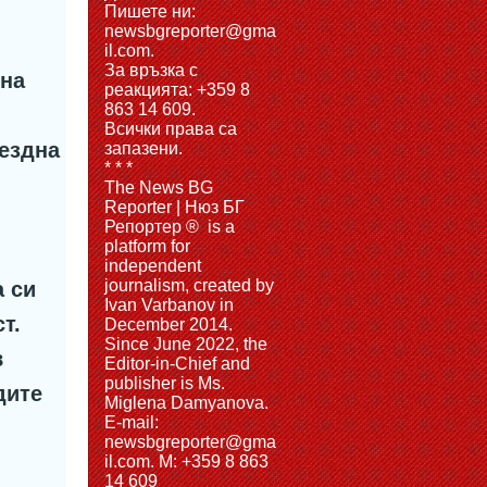
Пишете ни:
newsbgreporter@gma
il.com.
За връзка с
 на
реакцията: +359 8
863 14 609.
Всички права са
бездна
запазени.
* * *
The News BG
Reporter | Нюз БГ
Репортер ® is a
platform for
independent
journalism, created by
а си
Ivan Varbanov in
т.
December 2014.
Since June 2022, the
в
Editor-in-Chief and
publisher is Ms.
дите
Miglena Damyanova.
Е-mail:
newsbgreporter@gma
il.com. M: +359 8 863
14 609