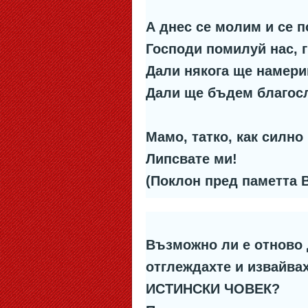
А днес се молим и се
Господи помилуй нас, 
Дали някога ще намери
Дали ще бъдем благос
Мамо, татко, как силно
Липсвате ми!
(Поклон пред паметта В
Възможно ли е отново д
отглеждахте и извайвах
ИСТИНСКИ ЧОВЕК?