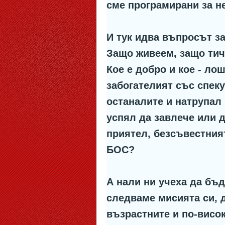
сме програмирани за н
И тук идва въпросът 
Защо живеем, защо тич
Кое е добро и кое - ло
забогателият със спеку
останалите и натрупал 
успял да завлече или д
приятел, безсъвестният
БОС?
А нали ни учеха да бъд
следваме мисията си, д
възрастните и по-висо