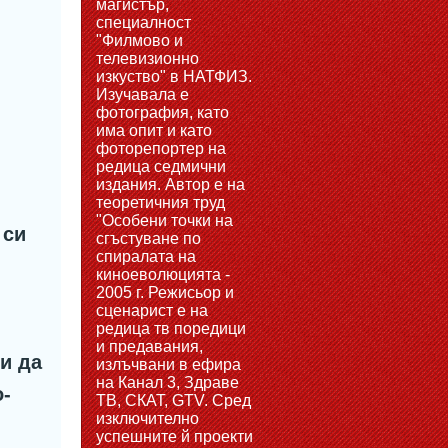
магистър,
специалност
"Филмово и
телевизионно
изкуство" в НАТФИЗ.
Изучавала е
фотография, като
има опит и като
фоторепортер на
редица седмични
издания. Автор е на
теоретичния труд
"Особени точки на
 си
сгъстуване по
спиралата на
киноеволюцията -
2005 г. Режисьор и
сценарист е на
редица тв поредици
и предавания,
и да
излъчвани в ефира
на Канал 3, Здраве
о-
ТВ, СКАТ, GTV. Сред
изключително
успешните й проекти