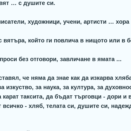
вят … с душите си.
писатели, художници, учени, артисти … хора
 с вятъра, който ги повлича в нищото или в 
роси без отговори, завличане в ямата ...
ставял, че няма да знае как да изкарва хляб
 изкуство, за наука, за култура, за духовнос
 карат таксита, да бъдат търговци - дори и 
 всичко - хляб, телата си, душите си, надеж