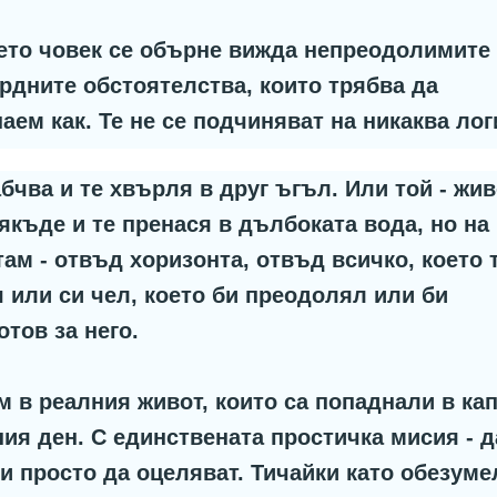
ето човек се обърне вижда непреодолимите
рдните обстоятелства, които трябва да
аем как. Те не се подчиняват на никаква ло
бчва и те хвърля в друг ъгъл. Или той - жив
якъде и те пренася в дълбоката вода, но на
ам - отвъд хоризонта, отвъд всичко, което 
ш или си чел, което би преодолял или би
отов за него.
м в реалния живот, които са попаднали в ка
ия ден. С единствената простичка мисия - д
и просто да оцеляват. Тичайки като обезуме