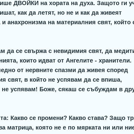
ише ДВОЙКИ на хората на духа. Защото ги у
пишат, как да летят, но не и как да живеят
 и анахронизма на материалния свят, който 
 да се свържа с невидимия свят, да медит
нията, които идват от Ангелите - хранители.
едно от нервните спазми да живея според
я свят, в който не успявам да се впиша,
о не успявам! Боже, сякаш се събуждам в др
та: Какво се промени? Какво става? Защо т
ва матрица, която не е по мярката ни или ни