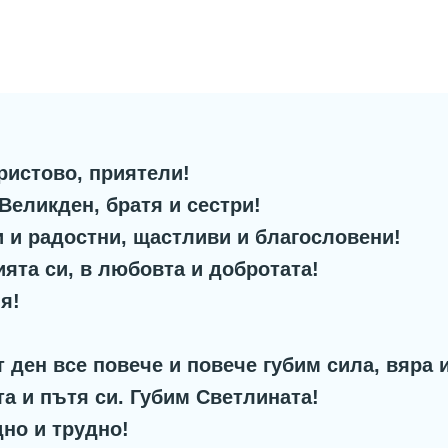
ристово, приятели!
Великден, братя и сестри!
и и радостни, щастливи и благословени!
ията си, в любовта и добротата!
я!
т ден все повече и повече губим сила, вяра 
а и пътя си. Губим Светлината!
дно и трудно!