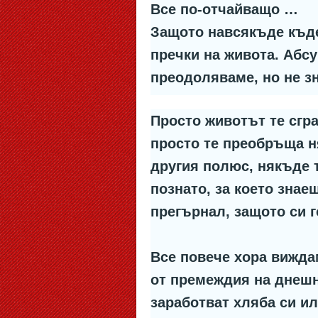
Все по-отчайващо …
Защото навсякъде къд
пречки на живота. Абсу
преодоляваме, но не зн
Просто животът те сгра
просто те преобръща н
другия полюс, някъде т
познато, за което знае
прегърнал, защото си г
Все повече хора вижда
от премеждия на днешн
заработват хляба си ил