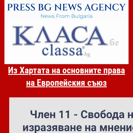
Из Хартата на основните права
на Европейския съюз