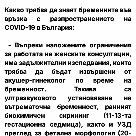
Какво трябва да знаят бременните във
връзка с разпространението на
COVID-19 в България:
- Въпреки наложените ограничения
за работата на женските консултации,
има задължителни изследвания, които
трябва да бъдат извършени от
акушер-гинеколог по време на
бременност. Такива са
ултразвуковото установяване на
вътрематочна бременност, ранният
биохимичен скрининг (11-13-та
гестационна седмица), както и УЗД
преглед за фетална морфология (20-