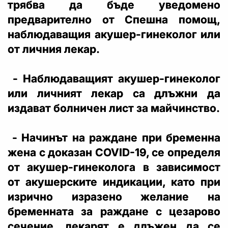
трябва да бъде уведомено
предварително от Спешна помощ,
наблюдаващия акушер-гинеколог или
от личния лекар.
- Наблюдаващият акушер-гинеколог
или личният лекар са длъжни да
издават болничен лист за майчинство.
- Начинът на раждане при бременна
жена с доказан COVID-19, се определя
от акушер-гинеколога в зависимост
от акушерските индикации, като при
изрично изразено желание на
бременната за раждане с цезарово
сечение, лекарят е длъжен да се