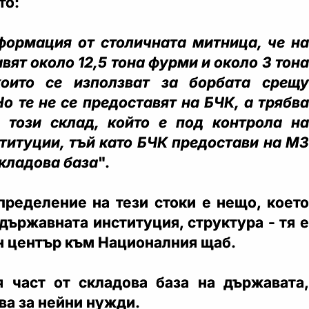
то:
ормация от столичната митница, че на
вят около 12,5 тона фурми и около 3 тона
които се използват за борбата срещу
о те не се предоставят на БЧК, а трябва
 този склад, който е под контрола на
титуции, тъй като БЧК предостави на МЗ
складова база
".
пределение на тези стоки е нещо, което
държавната институция, структура - тя е
н център към Националния щаб.
 част от складова база на държавата,
зва за нейни нужди.