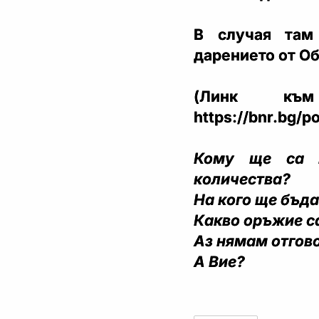
В случая там
дарението от О
(Линк к
https://bnr.bg/p
Кому ще са н
количества?
На кого ще бъд
Какво оръжие с
Аз нямам отгов
А Вие?