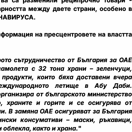
тва са разменили реципрочно товари -
арността между двете страни, особено в
ОНАВИРУСА.
формация на пресцентровете на властта
рото сътрудничество от България за ОАЕ
амолета с 32 тона храни – зеленчуци,
продукти, които бяха доставени вчера
еждународното летище в Абу Даби.
организира от българското министерство
, храните и горите и се осигурява от
и. В замяна ОАЕ осигуряват за България
ински консумативи – маски, ръкавици,
 облекла, както и храна.
"