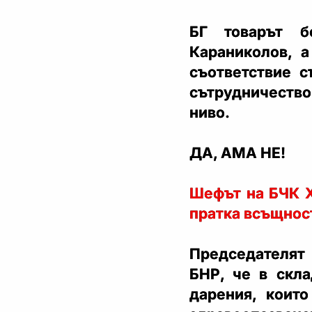
БГ товарът б
Караниколов, а
съответствие с
сътрудничество
ниво.
ДА, АМА НЕ!
Шефът на БЧК Х
пратка всъщност
Председателят 
БНР, че в скла
дарения, коит