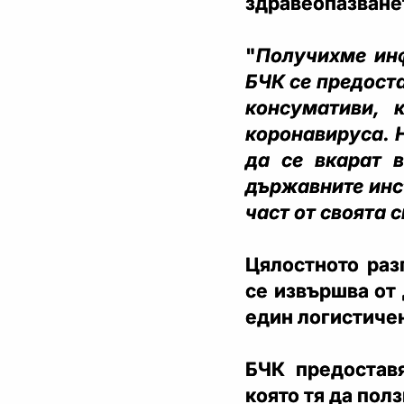
здравеопазване
"
Получихме инф
БЧК се предоста
консумативи, 
коронавируса. Н
да се вкарат в
държавните инс
част от своята 
Цялостното раз
се извършва от 
един логистиче
БЧК предоставя
която тя да пол