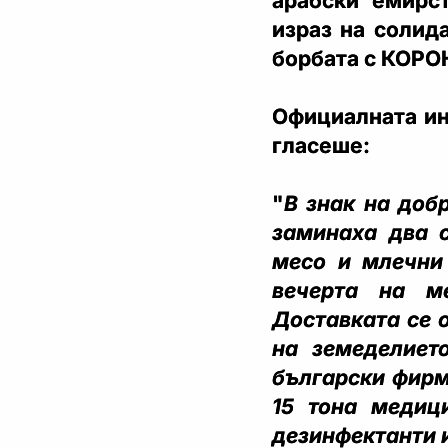
арабски емирс
израз на солид
борбата с КОР
Официалната ин
гласеше:
"
В знак на доб
заминаха два с
месо и млечни 
вечерта на м
Доставката се 
на земеделието
български фирм
15 тона медиц
дезинфектанти и