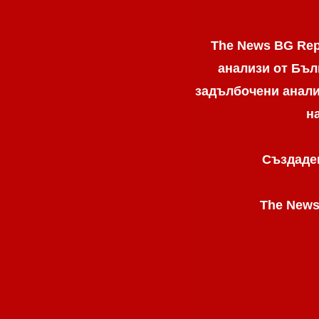
The News BG Rep
анализи от Бъл
задълбочени анализ
н
Създаден
The News