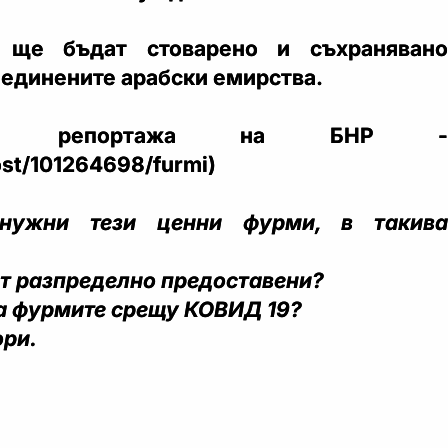
 ще бъдат стоварено и съхранявано
бединените арабски емирства.
ъм репортажа на БНР -
ost/101264698/furmi)
ужни тези ценни фурми, в такива
ат разпределно предоставени?
а фурмите срещу КОВИД 19?
ори.