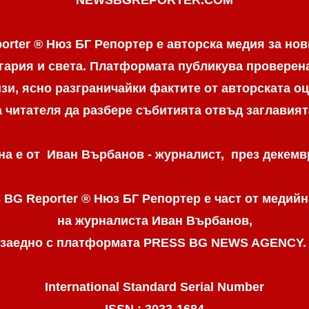
orter ® Нюз БГ Репортер е авторска медия за нов
гария и света. Платформата публикува провере
и, ясно разграничaйки фактите от авторската оц
а читателя да разбере събитията отвъд заглавият
а е от Иван Върбанов - журналист, през декемвр
 BG Reporter ® Нюз БГ Репортер
е част от медийн
на журналиста Иван Върбанов,
заедно с платформата PRESS BG NEWS AGENCY
International Standard Serial Number
ISSN : 3033-1684