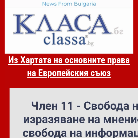
Из Хартата на основните права
на Европейския съюз