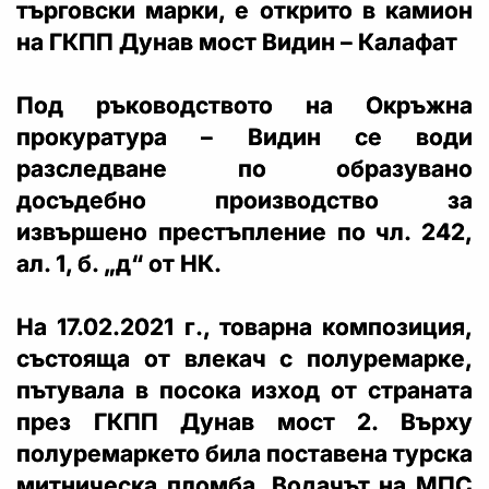
търговски марки, е открито в камион
на ГКПП Дунав мост Видин – Калафат
Под ръководството на Окръжна
прокуратура – Видин се води
разследване по образувано
досъдебно производство за
извършено престъпление по чл. 242,
ал. 1, б. „д“ от НК.
На 17.02.2021 г., товарна композиция,
състояща от влекач с полуремарке,
пътувала в посока изход от страната
през ГКПП Дунав мост 2. Върху
полуремаркето била поставена турска
митническа пломба. Водачът на МПС