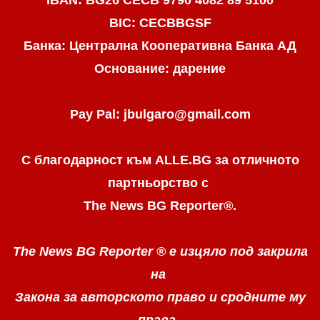
IBAN: BG26 CECB 9790 4082 89 5100
BIC: CECBBGSF
Банка: Централна Кооперативна Банка АД
Основание: дарение
Pay Pal: jbulgaro@gmail.com
С благодарност към ALLE.BG
за отличното
партньорство с
The News BG Reporter
®
.
The News BG Reporter ®
е изцяло под закрила
на
Закона за авторското право
и сродните му