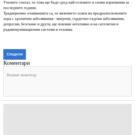
Учените считат, че това ще бъде сред най-големите и силни изригвания за
последните години.
Традиционно очакванията са, че явлението освен на предразположените
хора с хронични заболявания - мигрени, сърдечно-съдови заболявания,
депресии, безсъние и други, ще повлияе негативно и на сателитни и
радикомуникационни системи и техника.
Сподели
Коментари