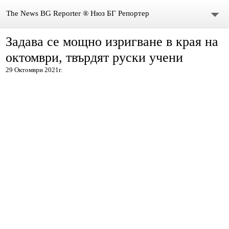
The News BG Reporter ® Нюз БГ Репортер
Задава се мощно изригване в края на
НОВИНИ
октомври, твърдят руски учени
ЗА НАС
29 Октомври 2021г.
КОНТАКТИ
ВИДЕО
DONATION
ISSN : 3033-1684
Иван Върбанов – журналист | The News BG Reporter
РЕДАКЦИОННА ПОЛИТИКА НА THE NEWS BG REPORTER