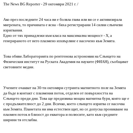
The News BG Reporter - 29 октомври 2021 г. /
Ако през последните 24 часа ви е боляла глава или ви се е активизирала
мигрената, то причината е ясна - бяха регистрирани 14 силни слънчеви
изригвания.
Едно от тях принадлежи към класа на максимална мощност - X, а
генерираното от него плазмено изхвърляне е насочено към Земята.
Това обяви Лабораторията по рентгенова астрономия на Слънцето на
Физическия институт на Руската Академия на науките (ФИАН), съобщават
световните медии.
Учените очакват на 30-ти октомври сутринта магнитното поле на Земята
да бъде в контакт с плазмения поток, отделен от повърхността на
Слънцето преди дни. Това ще предизвика мощна магнитна буря, която ще е
с продължителност до 2 дни. Всичко, което слънцето изригва се насочва
към Земята. Планетата ни има естествен щит, но се допуска проникване на
плазмен поток в близост до екватора и полюсите, като към средните
ширини тя отслабва.