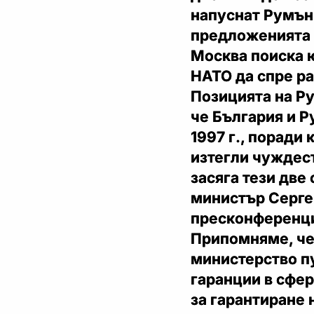
напуснат Румъни
предложенията с
Москва поиска 
НАТО да спре р
Позицията на Ру
че България и Р
1997 г., поради
изтегли чуждес
засяга тези две
министър Серге
пресконференц
Припомняме, че 
министерство п
гаранции в сфер
за гарантиране 