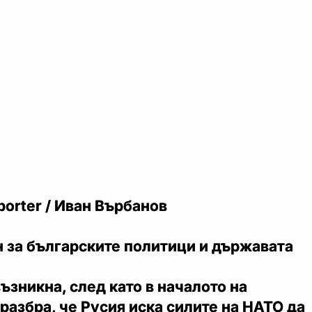
orter / Иван Върбанов
 за българските политици и държавата
зникна, след като в началото на
разбра, че Русия иска силите на НАТО да